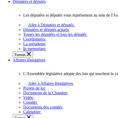
Députées et députés
Les députées et députés vous représentent au sein de l'As
Les
députées
Aller à Députées et députés
et
Députées et députés actuels
députés
Toutes les députées et tous les députés
vous
Coordonnées
représentent
La présidente
au
In memoriam
sein
Fermer
de
Affaires législatives
l'Assemblée
législative
de
L'Assemblée législative adopte des lois qui touchent la v
l'Ontario.
L'Assemblée
législative
Aller à Affaires législatives
adopte
Projets de loi
des
Documents de la Chambre
lois
Vidéo
qui
Comités
touchent
Documents des comités
la
Calendrier
vie