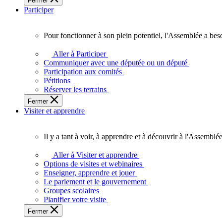
Fermer
des
Participer
Ontariennes
et
Ontariens.
Pour fonctionner à son plein potentiel, l'Assemblée a bes
Pour
fonctionner
Aller à Participer
à
Communiquer avec une députée ou un député
son
Participation aux comités
plein
Pétitions
potentiel,
Réserver les terrains
l'Assemblée
Fermer
a
Visiter et apprendre
besoin
de
vous.
Il y a tant à voir, à apprendre et à découvrir à l'Assemblée
Il
y
Aller à Visiter et apprendre
a
Options de visites et webinaires
tant
Enseigner, apprendre et jouer
à
Le parlement et le gouvernement
voir,
Groupes scolaires
à
Planifier votre visite
apprendre
Fermer
et