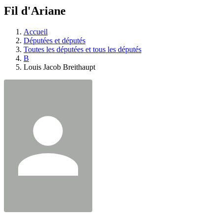
à
Fil d'Ariane
découvrir
à
l'Assemblée
Accueil
législative.
Députées et députés
Toutes les députées et tous les députés
B
Louis Jacob Breithaupt