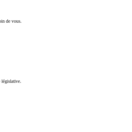
oin de vous.
 législative.