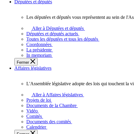
Députées et députés
Les députées et députés vous représentent au sein de l'As
Les
députées
Aller à Députées et députés
et
Députées et députés actuels
députés
Toutes les députées et tous les députés
vous
Coordonnées
représentent
La présidente
au
In memoriam
sein
Fermer
de
Affaires législatives
l'Assemblée
législative
de
L'Assemblée législative adopte des lois qui touchent la v
l'Ontario.
L'Assemblée
législative
Aller à Affaires législatives
adopte
Projets de loi
des
Documents de la Chambre
lois
Vidéo
qui
Comités
touchent
Documents des comités
la
Calendrier
vie