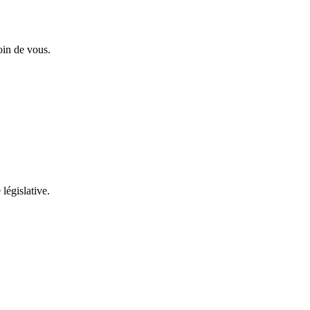
oin de vous.
 législative.