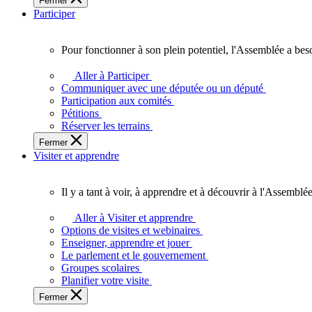
Fermer
des
Participer
Ontariennes
et
Ontariens.
Pour fonctionner à son plein potentiel, l'Assemblée a bes
Pour
fonctionner
Aller à Participer
à
Communiquer avec une députée ou un député
son
Participation aux comités
plein
Pétitions
potentiel,
Réserver les terrains
l'Assemblée
Fermer
a
Visiter et apprendre
besoin
de
vous.
Il y a tant à voir, à apprendre et à découvrir à l'Assemblée
Il
y
Aller à Visiter et apprendre
a
Options de visites et webinaires
tant
Enseigner, apprendre et jouer
à
Le parlement et le gouvernement
voir,
Groupes scolaires
à
Planifier votre visite
apprendre
Fermer
et