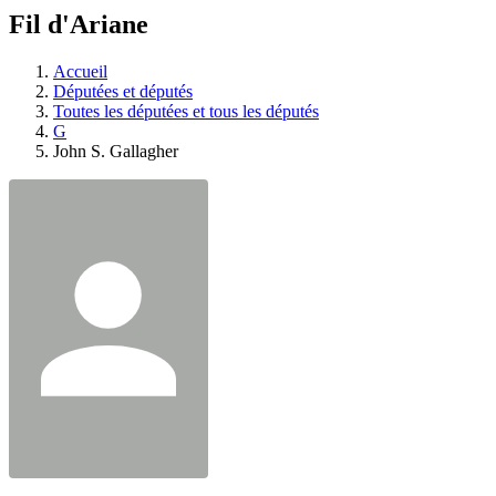
à
Fil d'Ariane
découvrir
à
l'Assemblée
Accueil
législative.
Députées et députés
Toutes les députées et tous les députés
G
John S. Gallagher