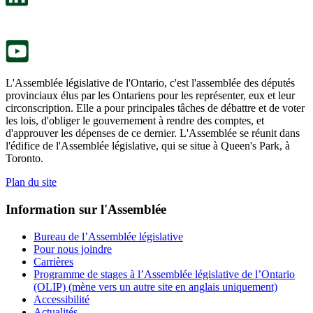
nouvel
dans
onglet.
un
nouvel
onglet.
L'Assemblée législative de l'Ontario, c'est l'assemblée des députés
provinciaux élus par les Ontariens pour les représenter, eux et leur
circonscription. Elle a pour principales tâches de débattre et de voter
les lois, d'obliger le gouvernement à rendre des comptes, et
d'approuver les dépenses de ce dernier. L'Assemblée se réunit dans
l'édifice de l'Assemblée législative, qui se situe à Queen's Park, à
Toronto.
Plan du site
Information sur l'Assemblée
Bureau de l’Assemblée législative
Pour nous joindre
Carrières
Programme de stages à l’Assemblée législative de l’Ontario
(OLIP) (mène vers un autre site en anglais uniquement)
Accessibilité
Actualités