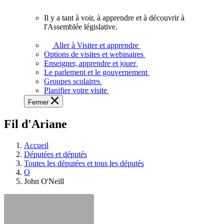
vous.
Il y a tant à voir, à apprendre et à découvrir à
Il
l'Assemblée législative.
y
a
Aller à Visiter et apprendre
tant
Options de visites et webinaires
à
Enseigner, apprendre et jouer
voir,
Le parlement et le gouvernement
à
Groupes scolaires
apprendre
Planifier votre visite
et
Fermer
à
découvrir
Fil d'Ariane
à
l'Assemblée
législative.
Accueil
Députées et députés
Toutes les députées et tous les députés
O
John O'Neill