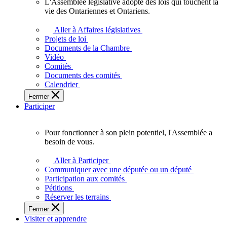
L'Assemblée législative adopte des lois qui touchent la
L'Assemblée
vie des Ontariennes et Ontariens.
législative
adopte
Aller à Affaires législatives
des
Projets de loi
lois
Documents de la Chambre
qui
Vidéo
touchent
Comités
la
Documents des comités
vie
Calendrier
des
Fermer
Ontariennes
Participer
et
Ontariens.
Pour fonctionner à son plein potentiel, l'Assemblée a
Pour
besoin de vous.
fonctionner
à
Aller à Participer
son
Communiquer avec une députée ou un député
plein
Participation aux comités
potentiel,
Pétitions
l'Assemblée
Réserver les terrains
a
Fermer
besoin
Visiter et apprendre
de