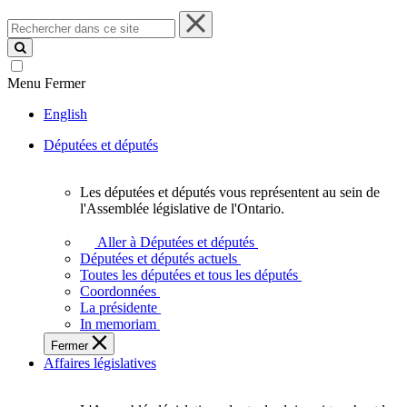
Rechercher
dans
ce
site
Menu
Fermer
English
Députées et députés
Les députées et députés vous représentent au sein de
Les
l'Assemblée législative de l'Ontario.
députées
et
Aller à Députées et députés
députés
Députées et députés actuels
vous
Toutes les députées et tous les députés
représentent
Coordonnées
au
La présidente
sein
In memoriam
de
Fermer
l'Assemblée
Affaires législatives
législative
de
l'Ontario.