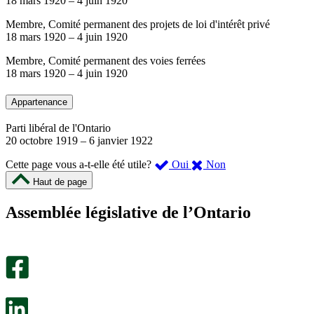
18 mars 1920
–
4 juin 1920
Membre, Comité permanent des projets de loi d'intérêt privé
18 mars 1920
–
4 juin 1920
Membre, Comité permanent des voies ferrées
18 mars 1920
–
4 juin 1920
Appartenance
Parti libéral de l'Ontario
20 octobre 1919
–
6 janvier 1922
,
,
Cette page vous a-t-elle été utile?
Oui
Non
cette
cette
Haut de page
page
page
m’a
ne
Assemblée législative de l’Ontario
été
m’a
utile.
pas
Un
été
sondage
utile.
facultatif
Un
s’ouvre
sondage
dans
facultatif
un
s’ouvre