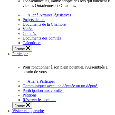
L'Assemblée législative adopte des lois qui touchent la
L'Assemblée
vie des Ontariennes et Ontariens.
législative
adopte
Aller à Affaires législatives
des
Projets de loi
lois
Documents de la Chambre
qui
Vidéo
touchent
Comités
la
Documents des comités
vie
Calendrier
des
Fermer
Ontariennes
Participer
et
Ontariens.
Pour fonctionner à son plein potentiel, l'Assemblée a
Pour
besoin de vous.
fonctionner
à
Aller à Participer
son
Communiquer avec une députée ou un député
plein
Participation aux comités
potentiel,
Pétitions
l'Assemblée
Réserver les terrains
a
Fermer
besoin
Visiter et apprendre
de