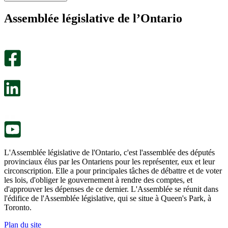
page
page
m’a
ne
Assemblée législative de l’Ontario
été
m’a
utile.
pas
Un
été
sondage
utile.
facultatif
Un
s’ouvre
sondage
dans
facultatif
un
s’ouvre
nouvel
dans
onglet.
un
nouvel
onglet.
L'Assemblée législative de l'Ontario, c'est l'assemblée des députés
provinciaux élus par les Ontariens pour les représenter, eux et leur
circonscription. Elle a pour principales tâches de débattre et de voter
les lois, d'obliger le gouvernement à rendre des comptes, et
d'approuver les dépenses de ce dernier. L'Assemblée se réunit dans
l'édifice de l'Assemblée législative, qui se situe à Queen's Park, à
Toronto.
Plan du site