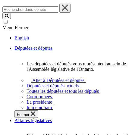
Rechercher
dans
ce
site
Menu
Fermer
English
Députées et députés
Les députées et députés vous représentent au sein de
Les
l'Assemblée législative de l'Ontario.
députées
et
Aller à Députées et députés
députés
Députées et députés actuels
vous
Toutes les députées et tous les députés
représentent
Coordonnées
au
La présidente
sein
In memoriam
de
Fermer
l'Assemblée
Affaires législatives
législative
de
l'Ontario.