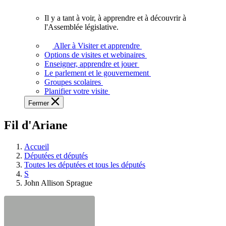
vous.
Il y a tant à voir, à apprendre et à découvrir à
Il
l'Assemblée législative.
y
a
Aller à Visiter et apprendre
tant
Options de visites et webinaires
à
Enseigner, apprendre et jouer
voir,
Le parlement et le gouvernement
à
Groupes scolaires
apprendre
Planifier votre visite
et
Fermer
à
découvrir
Fil d'Ariane
à
l'Assemblée
législative.
Accueil
Députées et députés
Toutes les députées et tous les députés
S
John Allison Sprague