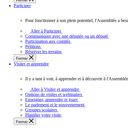
Fermer
des
Participer
Ontariennes
et
Ontariens.
Pour fonctionner à son plein potentiel, l'Assemblée a bes
Pour
fonctionner
Aller à Participer
à
Communiquer avec une députée ou un député
son
Participation aux comités
plein
Pétitions
potentiel,
Réserver les terrains
l'Assemblée
Fermer
a
Visiter et apprendre
besoin
de
vous.
Il y a tant à voir, à apprendre et à découvrir à l'Assemblée
Il
y
Aller à Visiter et apprendre
a
Options de visites et webinaires
tant
Enseigner, apprendre et jouer
à
Le parlement et le gouvernement
voir,
Groupes scolaires
à
Planifier votre visite
apprendre
Fermer
et