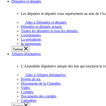
Députées et députés
Les députées et députés vous représentent au sein de l'As
Les
députées
Aller à Députées et députés
et
Députées et députés actuels
députés
Toutes les députées et tous les députés
vous
Coordonnées
représentent
La présidente
au
In memoriam
sein
Fermer
de
Affaires législatives
l'Assemblée
législative
de
L'Assemblée législative adopte des lois qui touchent la v
l'Ontario.
L'Assemblée
législative
Aller à Affaires législatives
adopte
Projets de loi
des
Documents de la Chambre
lois
Vidéo
qui
Comités
touchent
Documents des comités
la
Calendrier
vie