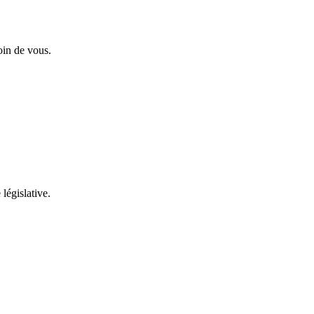
oin de vous.
 législative.