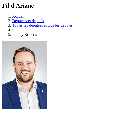
à
Fil d'Ariane
découvrir
à
l'Assemblée
Accueil
législative.
Députées et députés
Toutes les députées et tous les députés
R
Jeremy Roberts