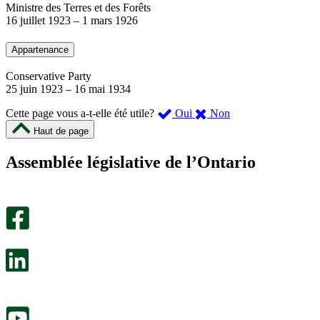
Ministre des Terres et des Forêts
16 juillet 1923
–
1 mars 1926
Appartenance
Conservative Party
25 juin 1923
–
16 mai 1934
,
,
Cette page vous a-t-elle été utile?
Oui
Non
cette
cette
Haut de page
page
page
m’a
ne
Assemblée législative de l’Ontario
été
m’a
utile.
pas
Un
été
sondage
utile.
facultatif
Un
s’ouvre
sondage
dans
facultatif
un
s’ouvre
nouvel
dans
onglet.
un
nouvel
onglet.