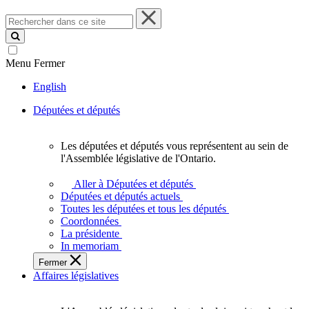
Rechercher
dans
ce
site
Menu
Fermer
English
Députées et députés
Les députées et députés vous représentent au sein de
Les
l'Assemblée législative de l'Ontario.
députées
et
Aller à Députées et députés
députés
Députées et députés actuels
vous
Toutes les députées et tous les députés
représentent
Coordonnées
au
La présidente
sein
In memoriam
de
Fermer
l'Assemblée
Affaires législatives
législative
de
l'Ontario.