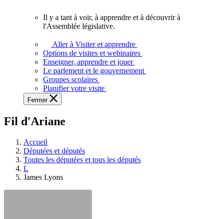
vous.
Il y a tant à voir, à apprendre et à découvrir à
Il
l'Assemblée législative.
y
a
Aller à Visiter et apprendre
tant
Options de visites et webinaires
à
Enseigner, apprendre et jouer
voir,
Le parlement et le gouvernement
à
Groupes scolaires
apprendre
Planifier votre visite
et
Fermer
à
découvrir
Fil d'Ariane
à
l'Assemblée
législative.
Accueil
Députées et députés
Toutes les députées et tous les députés
L
James Lyons