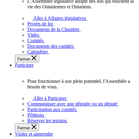
L'Assemblée législative adopte des lois qui touchent la
L'Assemblée
vie des Ontariennes et Ontariens.
législative
adopte
Aller à Affaires législatives
des
Projets de loi
lois
Documents de la Chambre
qui
Vidéo
touchent
Comités
la
Documents des comités
vie
Calendrier
des
Fermer
Ontariennes
Participer
et
Ontariens.
Pour fonctionner à son plein potentiel, l'Assemblée a
Pour
besoin de vous.
fonctionner
à
Aller à Participer
son
Communiquer avec une députée ou un député
plein
Participation aux comités
potentiel,
Pétitions
l'Assemblée
Réserver les terrains
a
Fermer
besoin
Visiter et apprendre
de