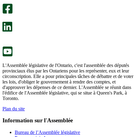
sondage
utile.
facultatif
Un
s’ouvre
sondage
dans
facultatif
un
s’ouvre
nouvel
dans
onglet.
un
nouvel
onglet.
L'Assemblée législative de l'Ontario, c'est l'assemblée des députés
provinciaux élus par les Ontariens pour les représenter, eux et leur
circonscription. Elle a pour principales tâches de débattre et de voter
les lois, d'obliger le gouvernement à rendre des comptes, et
d'approuver les dépenses de ce dernier. L'Assemblée se réunit dans
l'édifice de l'Assemblée législative, qui se situe à Queen's Park, à
Toronto.
Plan du site
Information sur l'Assemblée
Bureau de l’Assemblée législative