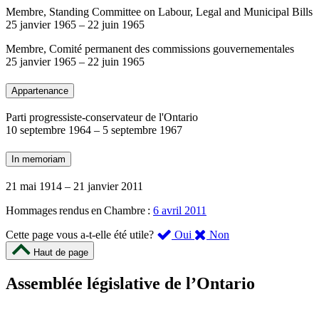
Membre, Standing Committee on Labour, Legal and Municipal Bills
25 janvier 1965
–
22 juin 1965
Membre, Comité permanent des commissions gouvernementales
25 janvier 1965
–
22 juin 1965
Appartenance
Parti progressiste-conservateur de l'Ontario
10 septembre 1964
–
5 septembre 1967
In memoriam
21 mai 1914
–
21 janvier 2011
Hommages rendus en Chambre :
6 avril 2011
,
,
Cette page vous a-t-elle été utile?
Oui
Non
cette
cette
Haut de page
page
page
m’a
ne
Assemblée législative de l’Ontario
été
m’a
utile.
pas
Un
été