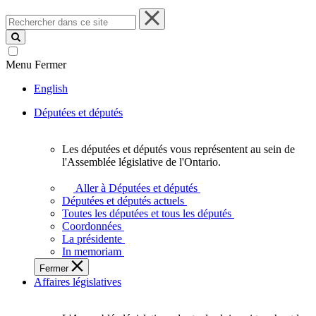
Rechercher
dans
ce
site
Menu
Fermer
English
Députées et députés
Les députées et députés vous représentent au sein de
Les
l'Assemblée législative de l'Ontario.
députées
et
Aller à Députées et députés
députés
Députées et députés actuels
vous
Toutes les députées et tous les députés
représentent
Coordonnées
au
La présidente
sein
In memoriam
de
Fermer
l'Assemblée
Affaires législatives
législative
de
l'Ontario.