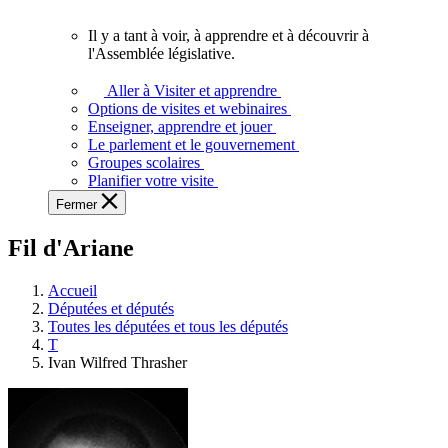
vous.
Il y a tant à voir, à apprendre et à découvrir à
Il
l'Assemblée législative.
y
a
Aller à Visiter et apprendre
tant
Options de visites et webinaires
à
Enseigner, apprendre et jouer
voir,
Le parlement et le gouvernement
à
Groupes scolaires
apprendre
Planifier votre visite
et
Fermer
à
découvrir
Fil d'Ariane
à
l'Assemblée
législative.
Accueil
Députées et députés
Toutes les députées et tous les députés
T
Ivan Wilfred Thrasher