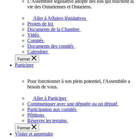
L'Assemblée législative adopte des lois qui touchent la
L'Assemblée
vie des Ontariennes et Ontariens.
législative
adopte
Aller à Affaires législatives
des
Projets de loi
lois
Documents de la Chambre
qui
Vidéo
touchent
Comités
la
Documents des comités
vie
Calendrier
des
Fermer
Ontariennes
Participer
et
Ontariens.
Pour fonctionner à son plein potentiel, l'Assemblée a
Pour
besoin de vous.
fonctionner
à
Aller à Participer
son
Communiquer avec une députée ou un député
plein
Participation aux comités
potentiel,
Pétitions
l'Assemblée
Réserver les terrains
a
Fermer
besoin
Visiter et apprendre
de