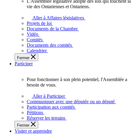
L'Assemblée législative adopte des lois qui touchent la
L'Assemblée
vie des Ontariennes et Ontariens.
législative
adopte
Aller à Affaires législatives
des
Projets de loi
lois
Documents de la Chambre
qui
Vidéo
touchent
Comités
la
Documents des comités
vie
Calendrier
des
Fermer
Ontariennes
Participer
et
Ontariens.
Pour fonctionner à son plein potentiel, l'Assemblée a
Pour
besoin de vous.
fonctionner
à
Aller à Participer
son
Communiquer avec une députée ou un député
plein
Participation aux comités
potentiel,
Pétitions
l'Assemblée
Réserver les terrains
a
Fermer
besoin
Visiter et apprendre
de