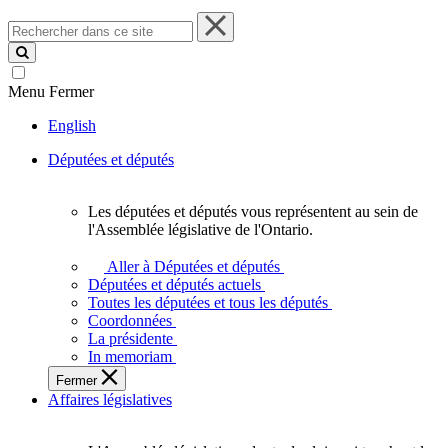
Rechercher
dans
ce
site
Menu
Fermer
English
Députées et députés
Les députées et députés vous représentent au sein de
Les
l'Assemblée législative de l'Ontario.
députées
et
Aller à Députées et députés
députés
Députées et députés actuels
vous
Toutes les députées et tous les députés
représentent
Coordonnées
au
La présidente
sein
In memoriam
de
Fermer
l'Assemblée
Affaires législatives
législative
de
l'Ontario.