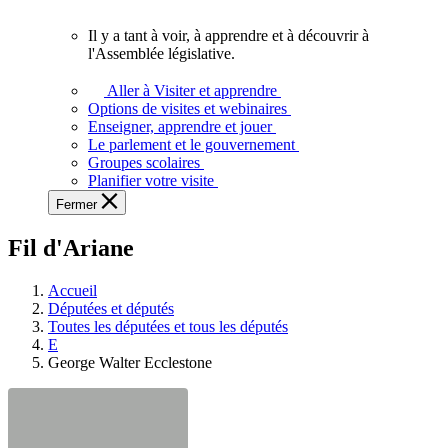
vous.
Il y a tant à voir, à apprendre et à découvrir à
Il
l'Assemblée législative.
y
a
Aller à Visiter et apprendre
tant
Options de visites et webinaires
à
Enseigner, apprendre et jouer
voir,
Le parlement et le gouvernement
à
Groupes scolaires
apprendre
Planifier votre visite
et
Fermer
à
découvrir
Fil d'Ariane
à
l'Assemblée
législative.
Accueil
Députées et députés
Toutes les députées et tous les députés
E
George Walter Ecclestone