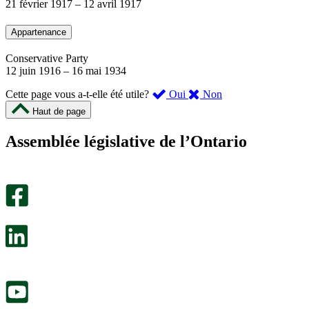
21 février 1917
–
12 avril 1917
Appartenance
Conservative Party
12 juin 1916
–
16 mai 1934
,
,
Cette page vous a-t-elle été utile?
Oui
Non
cette
cette
Haut de page
page
page
m’a
ne
Assemblée législative de l’Ontario
été
m’a
utile.
pas
Un
été
sondage
utile.
facultatif
Un
s’ouvre
sondage
dans
facultatif
un
s’ouvre
nouvel
dans
onglet.
un
nouvel
onglet.