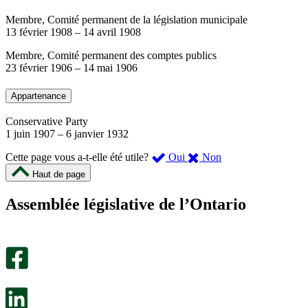
Membre, Comité permanent de la législation municipale
13 février 1908
–
14 avril 1908
Membre, Comité permanent des comptes publics
23 février 1906
–
14 mai 1906
Appartenance
Conservative Party
1 juin 1907
–
6 janvier 1932
,
,
Cette page vous a-t-elle été utile?
Oui
Non
cette
cette
Haut de page
page
page
m’a
ne
Assemblée législative de l’Ontario
été
m’a
utile.
pas
Un
été
sondage
utile.
facultatif
Un
s’ouvre
sondage
dans
facultatif
un
s’ouvre
nouvel
dans