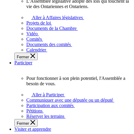
L'Assemblée législative adopte des lois qui touchent la
L'Assemblée
vie des Ontariennes et Ontariens.
législative
adopte
Aller à Affaires législatives
des
Projets de loi
lois
Documents de la Chambre
qui
Vidéo
touchent
Comités
la
Documents des comités
vie
Calendrier
des
Fermer
Ontariennes
Participer
et
Ontariens.
Pour fonctionner à son plein potentiel, l'Assemblée a
Pour
besoin de vous.
fonctionner
à
Aller à Participer
son
Communiquer avec une députée ou un député
plein
Participation aux comités
potentiel,
Pétitions
l'Assemblée
Réserver les terrains
a
Fermer
besoin
Visiter et apprendre
de