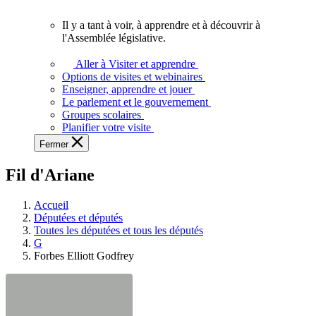
vous.
Il y a tant à voir, à apprendre et à découvrir à
Il
l'Assemblée législative.
y
a
Aller à Visiter et apprendre
tant
Options de visites et webinaires
à
Enseigner, apprendre et jouer
voir,
Le parlement et le gouvernement
à
Groupes scolaires
apprendre
Planifier votre visite
et
Fermer
à
découvrir
Fil d'Ariane
à
l'Assemblée
législative.
Accueil
Députées et députés
Toutes les députées et tous les députés
G
Forbes Elliott Godfrey