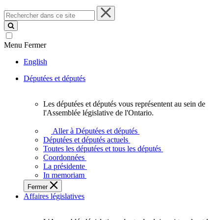
Rechercher
dans
ce
site
Menu
Fermer
English
Députées et députés
Les députées et députés vous représentent au sein de
Les
l'Assemblée législative de l'Ontario.
députées
et
Aller à Députées et députés
députés
Députées et députés actuels
vous
Toutes les députées et tous les députés
représentent
Coordonnées
au
La présidente
sein
In memoriam
de
Fermer
l'Assemblée
Affaires législatives
législative
de
l'Ontario.