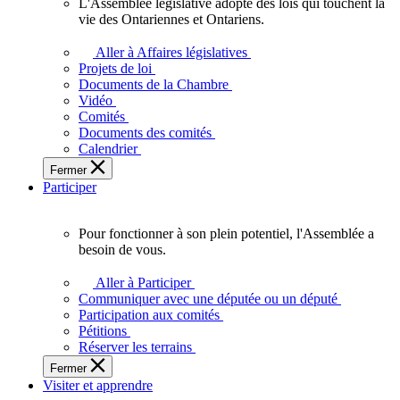
L'Assemblée législative adopte des lois qui touchent la
L'Assemblée
vie des Ontariennes et Ontariens.
législative
adopte
Aller à Affaires législatives
des
Projets de loi
lois
Documents de la Chambre
qui
Vidéo
touchent
Comités
la
Documents des comités
vie
Calendrier
des
Fermer
Ontariennes
Participer
et
Ontariens.
Pour fonctionner à son plein potentiel, l'Assemblée a
Pour
besoin de vous.
fonctionner
à
Aller à Participer
son
Communiquer avec une députée ou un député
plein
Participation aux comités
potentiel,
Pétitions
l'Assemblée
Réserver les terrains
a
Fermer
besoin
Visiter et apprendre
de