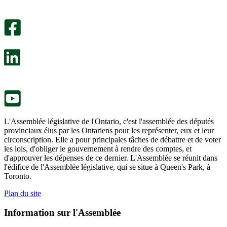
Un
été
sondage
utile.
facultatif
Un
s’ouvre
sondage
dans
facultatif
un
s’ouvre
nouvel
dans
onglet.
un
nouvel
onglet.
L'Assemblée législative de l'Ontario, c'est l'assemblée des députés
provinciaux élus par les Ontariens pour les représenter, eux et leur
circonscription. Elle a pour principales tâches de débattre et de voter
les lois, d'obliger le gouvernement à rendre des comptes, et
d'approuver les dépenses de ce dernier. L'Assemblée se réunit dans
l'édifice de l'Assemblée législative, qui se situe à Queen's Park, à
Toronto.
Plan du site
Information sur l'Assemblée