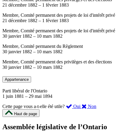
21 décembre 1882
–
1 février 1883
Membre, Comité permanent des projets de loi d'intérêt privé
21 décembre 1882
–
1 février 1883
Membre, Comité permanent des projets de loi d'intérêt privé
30 janvier 1882
–
10 mars 1882
Membre, Comité permanent du Règlement
30 janvier 1882
–
10 mars 1882
Membre, Comité permanent des privilèges et des élections
30 janvier 1882
–
10 mars 1882
Appartenance
Parti libéral de l'Ontario
1 juin 1881
–
29 mai 1894
,
,
Cette page vous a-t-elle été utile?
Oui
Non
cette
cette
Haut de page
page
page
m’a
ne
Assemblée législative de l’Ontario
été
m’a
utile.
pas