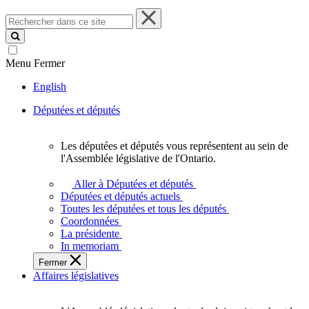
Rechercher
dans
ce
site
Menu
Fermer
English
Députées et députés
Les députées et députés vous représentent au sein de
Les
l'Assemblée législative de l'Ontario.
députées
et
Aller à Députées et députés
députés
Députées et députés actuels
vous
Toutes les députées et tous les députés
représentent
Coordonnées
au
La présidente
sein
In memoriam
de
Fermer
l'Assemblée
Affaires législatives
législative
de
l'Ontario.