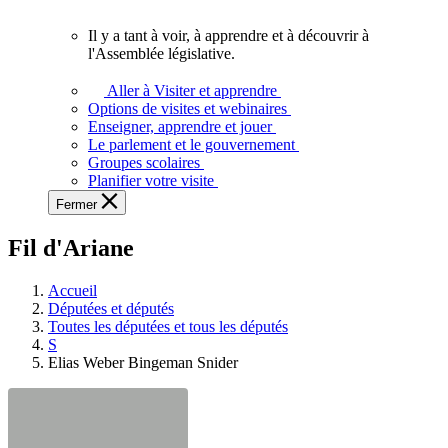
vous.
Il y a tant à voir, à apprendre et à découvrir à
Il
l'Assemblée législative.
y
a
Aller à Visiter et apprendre
tant
Options de visites et webinaires
à
Enseigner, apprendre et jouer
voir,
Le parlement et le gouvernement
à
Groupes scolaires
apprendre
Planifier votre visite
et
Fermer
à
découvrir
Fil d'Ariane
à
l'Assemblée
législative.
Accueil
Députées et députés
Toutes les députées et tous les députés
S
Elias Weber Bingeman Snider