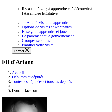
vous.
Il y a tant à voir, à apprendre et à découvrir à
Il
l'Assemblée législative.
y
a
Aller à Visiter et apprendre
tant
Options de visites et webinaires
à
Enseigner, apprendre et jouer
voir,
Le parlement et le gouvernement
à
Groupes scolaires
apprendre
Planifier votre visite
et
Fermer
à
découvrir
Fil d'Ariane
à
l'Assemblée
législative.
Accueil
Députées et députés
Toutes les députées et tous les députés
J
Donald Jackson