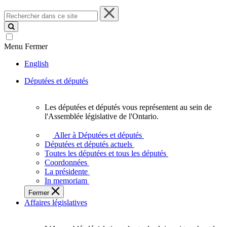
Rechercher
dans
ce
site
Menu
Fermer
English
Députées et députés
Les députées et députés vous représentent au sein de
Les
l'Assemblée législative de l'Ontario.
députées
et
Aller à Députées et députés
députés
Députées et députés actuels
vous
Toutes les députées et tous les députés
représentent
Coordonnées
au
La présidente
sein
In memoriam
de
Fermer
l'Assemblée
Affaires législatives
législative
de
l'Ontario.