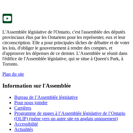
onglet.
un
nouvel
onglet.
L'Assemblée législative de l'Ontario, c'est l'assemblée des députés
provinciaux élus par les Ontariens pour les représenter, eux et leur
circonscription. Elle a pour principales tâches de débattre et de voter
les lois, d'obliger le gouvernement à rendre des comptes, et
d'approuver les dépenses de ce dernier. L'Assemblée se réunit dans
l'édifice de l'Assemblée législative, qui se situe à Queen's Park, à
Toronto.
Plan du site
Information sur l'Assemblée
Bureau de l’Assemblée législative
Pour nous joindre
Carrières
Programme de stages à l’Assemblée législative de l’Ontario
(OLIP) (mène vers un autre site en anglais uniquement)
Accessibilité
Actualités