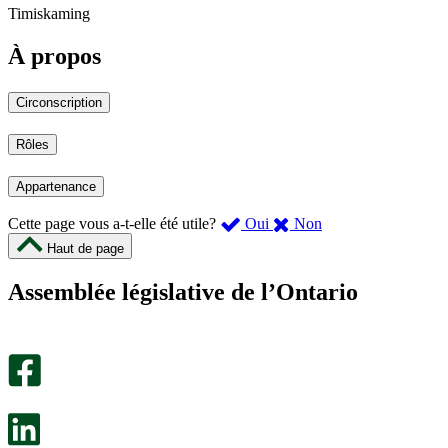
Timiskaming
À propos
Circonscription
Rôles
Appartenance
,
,
Cette page vous a-t-elle été utile?
Oui
Non
cette
cette
Haut de page
page
page
m’a
ne
Assemblée législative de l’Ontario
été
m’a
utile.
pas
Un
été
sondage
utile.
facultatif
Un
s’ouvre
sondage
dans
facultatif
un
s’ouvre
nouvel
dans