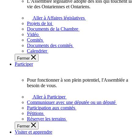
L'Assemblée législative adopte des lois qui touchent la
L'Assemblée
vie des Ontariennes et Ontariens.
législative
adopte
Aller à Affaires législatives
des
Projets de loi
lois
Documents de la Chambre
qui
Vidéo
touchent
Comités
la
Documents des comités
vie
Calendrier
des
Fermer
Ontariennes
Participer
et
Ontariens.
Pour fonctionner à son plein potentiel, l'Assemblée a
Pour
besoin de vous.
fonctionner
à
Aller à Participer
son
Communiquer avec une députée ou un député
plein
Participation aux comités
potentiel,
Pétitions
l'Assemblée
Réserver les terrains
a
Fermer
besoin
Visiter et apprendre
de