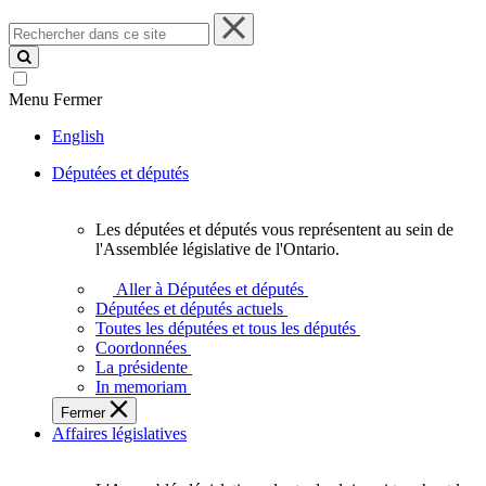
Rechercher
dans
ce
site
Menu
Fermer
English
Députées et députés
Les députées et députés vous représentent au sein de
Les
l'Assemblée législative de l'Ontario.
députées
et
Aller à Députées et députés
députés
Députées et députés actuels
vous
Toutes les députées et tous les députés
représentent
Coordonnées
au
La présidente
sein
In memoriam
de
Fermer
l'Assemblée
Affaires législatives
législative
de
l'Ontario.