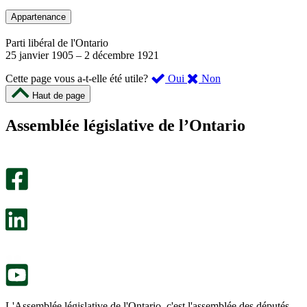
Appartenance
Parti libéral de l'Ontario
25 janvier 1905
–
2 décembre 1921
,
,
Cette page vous a-t-elle été utile?
Oui
Non
cette
cette
Haut de page
page
page
m’a
ne
Assemblée législative de l’Ontario
été
m’a
utile.
pas
Un
été
sondage
utile.
facultatif
Un
s’ouvre
sondage
dans
facultatif
un
s’ouvre
nouvel
dans
onglet.
un
nouvel
onglet.
L'Assemblée législative de l'Ontario, c'est l'assemblée des députés