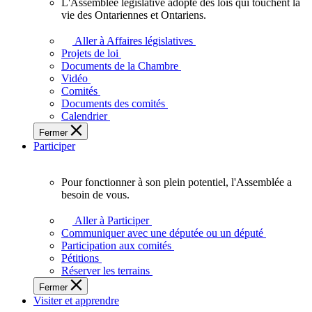
L'Assemblée législative adopte des lois qui touchent la
L'Assemblée
vie des Ontariennes et Ontariens.
législative
adopte
Aller à Affaires législatives
des
Projets de loi
lois
Documents de la Chambre
qui
Vidéo
touchent
Comités
la
Documents des comités
vie
Calendrier
des
Fermer
Ontariennes
Participer
et
Ontariens.
Pour fonctionner à son plein potentiel, l'Assemblée a
Pour
besoin de vous.
fonctionner
à
Aller à Participer
son
Communiquer avec une députée ou un député
plein
Participation aux comités
potentiel,
Pétitions
l'Assemblée
Réserver les terrains
a
Fermer
besoin
Visiter et apprendre
de