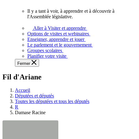
vous.
Il y a tant à voir, à apprendre et à découvrir à
Il
l'Assemblée législative.
y
a
Aller à Visiter et apprendre
tant
Options de visites et webinaires
à
Enseigner, apprendre et jouer
voir,
Le parlement et le gouvernement
à
Groupes scolaires
apprendre
Planifier votre visite
et
Fermer
à
découvrir
Fil d'Ariane
à
l'Assemblée
législative.
Accueil
Députées et députés
Toutes les députées et tous les députés
R
Damase Racine