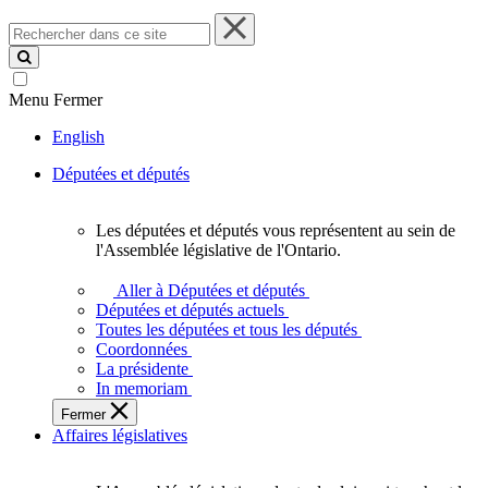
Rechercher
dans
ce
site
Menu
Fermer
English
Députées et députés
Les députées et députés vous représentent au sein de
Les
l'Assemblée législative de l'Ontario.
députées
et
Aller à Députées et députés
députés
Députées et députés actuels
vous
Toutes les députées et tous les députés
représentent
Coordonnées
au
La présidente
sein
In memoriam
de
Fermer
l'Assemblée
Affaires législatives
législative
de
l'Ontario.