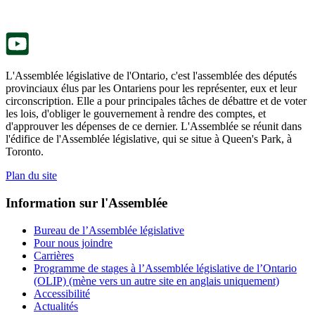
onglet.
un
nouvel
onglet.
L'Assemblée législative de l'Ontario, c'est l'assemblée des députés
provinciaux élus par les Ontariens pour les représenter, eux et leur
circonscription. Elle a pour principales tâches de débattre et de voter
les lois, d'obliger le gouvernement à rendre des comptes, et
d'approuver les dépenses de ce dernier. L'Assemblée se réunit dans
l'édifice de l'Assemblée législative, qui se situe à Queen's Park, à
Toronto.
Plan du site
Information sur l'Assemblée
Bureau de l’Assemblée législative
Pour nous joindre
Carrières
Programme de stages à l’Assemblée législative de l’Ontario
(OLIP) (mène vers un autre site en anglais uniquement)
Accessibilité
Actualités