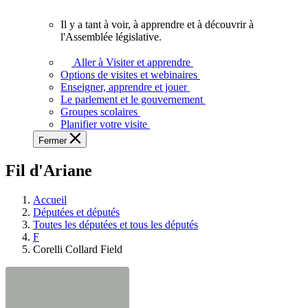
vous.
Il y a tant à voir, à apprendre et à découvrir à
Il
l'Assemblée législative.
y
a
Aller à Visiter et apprendre
tant
Options de visites et webinaires
à
Enseigner, apprendre et jouer
voir,
Le parlement et le gouvernement
à
Groupes scolaires
apprendre
Planifier votre visite
et
Fermer
à
découvrir
Fil d'Ariane
à
l'Assemblée
législative.
Accueil
Députées et députés
Toutes les députées et tous les députés
F
Corelli Collard Field