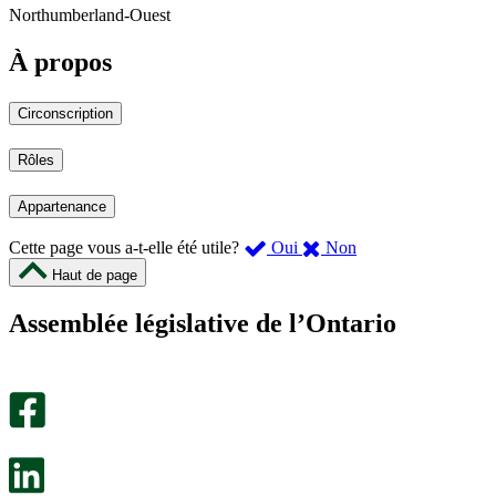
Northumberland-Ouest
À propos
Circonscription
Rôles
Appartenance
,
,
Cette page vous a-t-elle été utile?
Oui
Non
cette
cette
Haut de page
page
page
m’a
ne
Assemblée législative de l’Ontario
été
m’a
utile.
pas
Un
été
sondage
utile.
facultatif
Un
s’ouvre
sondage
dans
facultatif
un
s’ouvre
nouvel
dans