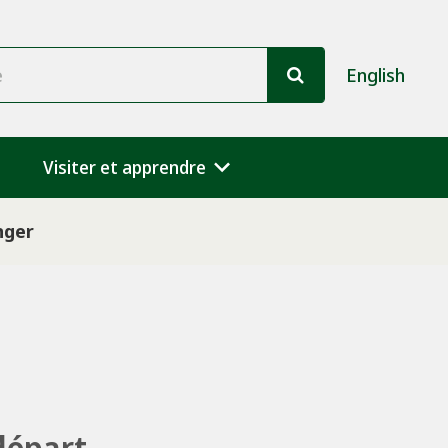
e
English
Visiter et apprendre
nger
départ