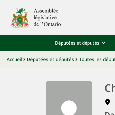
Aller au contenu principal
Assemblée législative de l'Ontario
Députées et députés
Fil d'Ariane
Accueil
Députées et députés
Toutes les dépu
C
Da