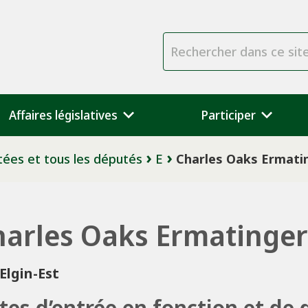
Rechercher dans ce sit
Affaires législatives
Participer
tées et tous les députés
E
Charles Oaks Ermati
harles Oaks Ermatinger
Elgin-Est
tes d’entrée en fonction et de 