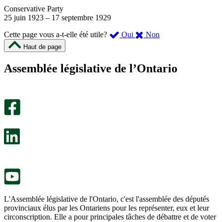
Conservative Party
25 juin 1923
–
17 septembre 1929
,
,
Cette page vous a-t-elle été utile?
Oui
Non
cette
cette
Haut de page
page
page
m’a
ne
Assemblée législative de l’Ontario
été
m’a
utile.
pas
Un
été
sondage
utile.
facultatif
Un
s’ouvre
sondage
dans
facultatif
un
s’ouvre
nouvel
dans
onglet.
un
nouvel
onglet.
L'Assemblée législative de l'Ontario, c'est l'assemblée des députés
provinciaux élus par les Ontariens pour les représenter, eux et leur
circonscription. Elle a pour principales tâches de débattre et de voter