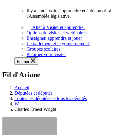
vous.
Il y a tant à voir, à apprendre et à découvrir à
Il
l'Assemblée législative.
y
a
Aller à Visiter et apprendre
tant
Options de visites et webinaires
à
Enseigner, apprendre et jouer
voir,
Le parlement et le gouvernement
à
Groupes scolaires
apprendre
Planifier votre visite
et
Fermer
à
découvrir
Fil d'Ariane
à
l'Assemblée
législative.
Accueil
Députées et députés
Toutes les députées et tous les députés
W
Charles Ernest Wright