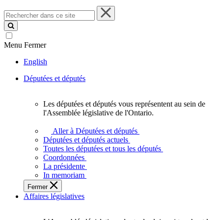
Rechercher
dans
ce
site
Menu
Fermer
English
Députées et députés
Les députées et députés vous représentent au sein de
Les
l'Assemblée législative de l'Ontario.
députées
et
Aller à Députées et députés
députés
Députées et députés actuels
vous
Toutes les députées et tous les députés
représentent
Coordonnées
au
La présidente
sein
In memoriam
de
Fermer
l'Assemblée
Affaires législatives
législative
de
l'Ontario.