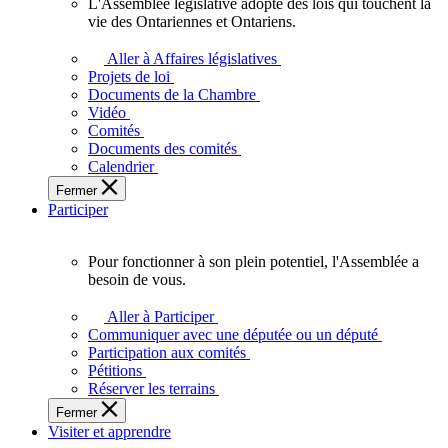
L'Assemblée législative adopte des lois qui touchent la
L'Assemblée
vie des Ontariennes et Ontariens.
législative
adopte
Aller à Affaires législatives
des
Projets de loi
lois
Documents de la Chambre
qui
Vidéo
touchent
Comités
la
Documents des comités
vie
Calendrier
des
Fermer
Ontariennes
Participer
et
Ontariens.
Pour fonctionner à son plein potentiel, l'Assemblée a
Pour
besoin de vous.
fonctionner
à
Aller à Participer
son
Communiquer avec une députée ou un député
plein
Participation aux comités
potentiel,
Pétitions
l'Assemblée
Réserver les terrains
a
Fermer
besoin
Visiter et apprendre
de