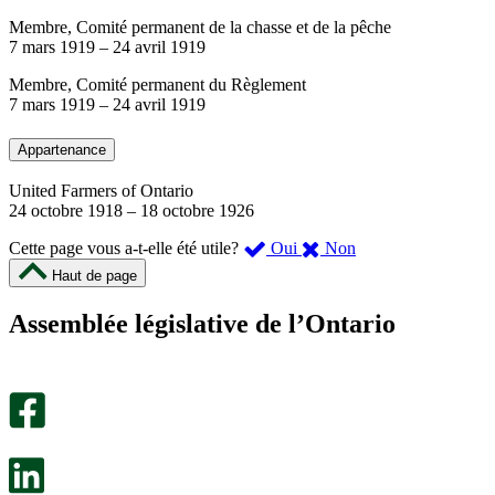
Membre, Comité permanent de la chasse et de la pêche
7 mars 1919
–
24 avril 1919
Membre, Comité permanent du Règlement
7 mars 1919
–
24 avril 1919
Appartenance
United Farmers of Ontario
24 octobre 1918
–
18 octobre 1926
,
,
Cette page vous a-t-elle été utile?
Oui
Non
cette
cette
Haut de page
page
page
m’a
ne
Assemblée législative de l’Ontario
été
m’a
utile.
pas
Un
été
sondage
utile.
facultatif
Un
s’ouvre
sondage
dans
facultatif
un
s’ouvre
nouvel
dans