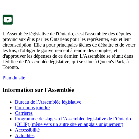
onglet.
un
nouvel
onglet.
L'Assemblée législative de l'Ontario, c'est l'assemblée des députés
provinciaux élus par les Ontariens pour les représenter, eux et leur
circonscription. Elle a pour principales tâches de débattre et de voter
les lois, d'obliger le gouvernement à rendre des comptes, et
d'approuver les dépenses de ce dernier. L'Assemblée se réunit dans
l'édifice de l'Assemblée législative, qui se situe à Queen's Park, à
Toronto.
Plan du site
Information sur l'Assemblée
Bureau de l’Assemblée législative
Pour nous joindre
Carrières
Programme de stages à l’Assemblée législative de l’Ontario
(OLIP) (mène vers un autre site en anglais uniquement)
Accessibilité
Actualités