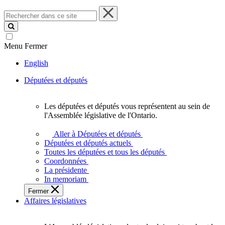
Rechercher
dans
ce
site
Menu
Fermer
English
Députées et députés
Les députées et députés vous représentent au sein de
Les
l'Assemblée législative de l'Ontario.
députées
et
Aller à Députées et députés
députés
Députées et députés actuels
vous
Toutes les députées et tous les députés
représentent
Coordonnées
au
La présidente
sein
In memoriam
de
Fermer
l'Assemblée
Affaires législatives
législative
de
l'Ontario.