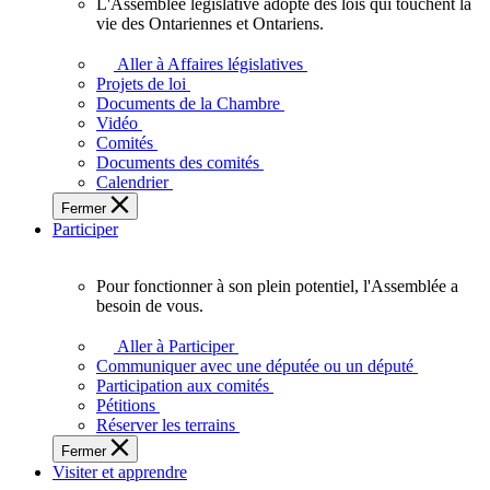
L'Assemblée législative adopte des lois qui touchent la
L'Assemblée
vie des Ontariennes et Ontariens.
législative
adopte
Aller à Affaires législatives
des
Projets de loi
lois
Documents de la Chambre
qui
Vidéo
touchent
Comités
la
Documents des comités
vie
Calendrier
des
Fermer
Ontariennes
Participer
et
Ontariens.
Pour fonctionner à son plein potentiel, l'Assemblée a
Pour
besoin de vous.
fonctionner
à
Aller à Participer
son
Communiquer avec une députée ou un député
plein
Participation aux comités
potentiel,
Pétitions
l'Assemblée
Réserver les terrains
a
Fermer
besoin
Visiter et apprendre
de