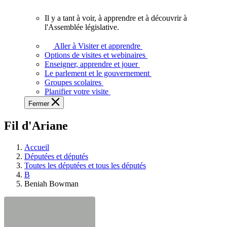
vous.
Il y a tant à voir, à apprendre et à découvrir à
Il
l'Assemblée législative.
y
a
Aller à Visiter et apprendre
tant
Options de visites et webinaires
à
Enseigner, apprendre et jouer
voir,
Le parlement et le gouvernement
à
Groupes scolaires
apprendre
Planifier votre visite
et
Fermer
à
découvrir
Fil d'Ariane
à
l'Assemblée
législative.
Accueil
Députées et députés
Toutes les députées et tous les députés
B
Beniah Bowman