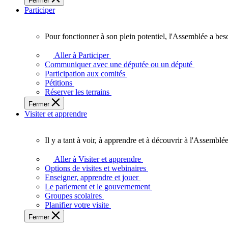
Fermer
des
Participer
Ontariennes
et
Ontariens.
Pour fonctionner à son plein potentiel, l'Assemblée a bes
Pour
fonctionner
Aller à Participer
à
Communiquer avec une députée ou un député
son
Participation aux comités
plein
Pétitions
potentiel,
Réserver les terrains
l'Assemblée
Fermer
a
Visiter et apprendre
besoin
de
vous.
Il y a tant à voir, à apprendre et à découvrir à l'Assemblée
Il
y
Aller à Visiter et apprendre
a
Options de visites et webinaires
tant
Enseigner, apprendre et jouer
à
Le parlement et le gouvernement
voir,
Groupes scolaires
à
Planifier votre visite
apprendre
Fermer
et