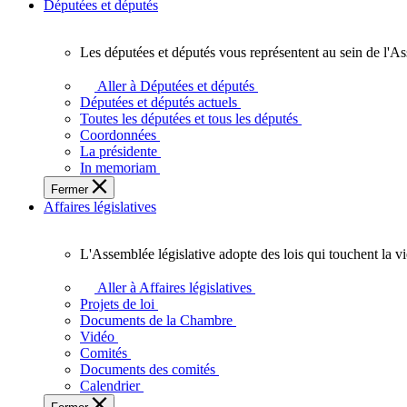
Députées et députés
Les députées et députés vous représentent au sein de l'As
Les
députées
Aller à Députées et députés
et
Députées et députés actuels
députés
Toutes les députées et tous les députés
vous
Coordonnées
représentent
La présidente
au
In memoriam
sein
Fermer
de
Affaires législatives
l'Assemblée
législative
de
L'Assemblée législative adopte des lois qui touchent la v
l'Ontario.
L'Assemblée
législative
Aller à Affaires législatives
adopte
Projets de loi
des
Documents de la Chambre
lois
Vidéo
qui
Comités
touchent
Documents des comités
la
Calendrier
vie