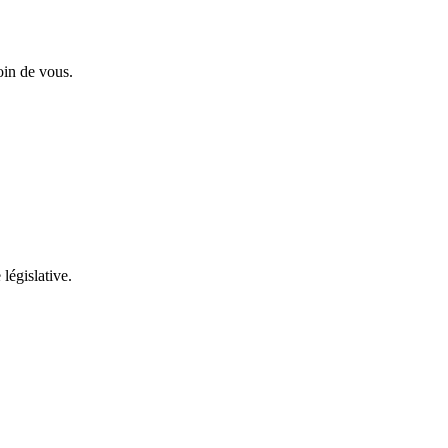
oin de vous.
 législative.