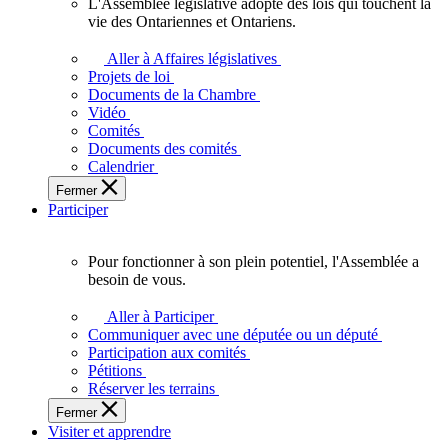
L'Assemblée législative adopte des lois qui touchent la
L'Assemblée
vie des Ontariennes et Ontariens.
législative
adopte
Aller à Affaires législatives
des
Projets de loi
lois
Documents de la Chambre
qui
Vidéo
touchent
Comités
la
Documents des comités
vie
Calendrier
des
Fermer
Ontariennes
Participer
et
Ontariens.
Pour fonctionner à son plein potentiel, l'Assemblée a
Pour
besoin de vous.
fonctionner
à
Aller à Participer
son
Communiquer avec une députée ou un député
plein
Participation aux comités
potentiel,
Pétitions
l'Assemblée
Réserver les terrains
a
Fermer
besoin
Visiter et apprendre
de