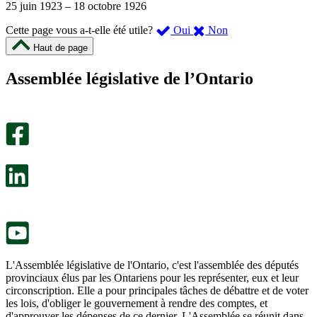
25 juin 1923
–
18 octobre 1926
,
,
Cette page vous a-t-elle été utile?
Oui
Non
cette
cette
Haut de page
page
page
m’a
ne
Assemblée législative de l’Ontario
été
m’a
utile.
pas
Un
été
sondage
utile.
facultatif
Un
s’ouvre
sondage
dans
facultatif
un
s’ouvre
nouvel
dans
onglet.
un
nouvel
onglet.
L'Assemblée législative de l'Ontario, c'est l'assemblée des députés
provinciaux élus par les Ontariens pour les représenter, eux et leur
circonscription. Elle a pour principales tâches de débattre et de voter
les lois, d'obliger le gouvernement à rendre des comptes, et
d'approuver les dépenses de ce dernier. L'Assemblée se réunit dans