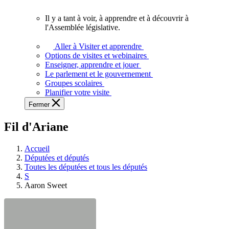
vous.
Il y a tant à voir, à apprendre et à découvrir à
Il
l'Assemblée législative.
y
a
Aller à Visiter et apprendre
tant
Options de visites et webinaires
à
Enseigner, apprendre et jouer
voir,
Le parlement et le gouvernement
à
Groupes scolaires
apprendre
Planifier votre visite
et
Fermer
à
découvrir
Fil d'Ariane
à
l'Assemblée
législative.
Accueil
Députées et députés
Toutes les députées et tous les députés
S
Aaron Sweet