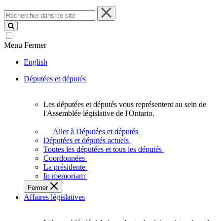
Rechercher
dans
ce
site
Menu
Fermer
English
Députées et députés
Les députées et députés vous représentent au sein de
Les
l'Assemblée législative de l'Ontario.
députées
et
Aller à Députées et députés
députés
Députées et députés actuels
vous
Toutes les députées et tous les députés
représentent
Coordonnées
au
La présidente
sein
In memoriam
de
Fermer
l'Assemblée
Affaires législatives
législative
de
l'Ontario.