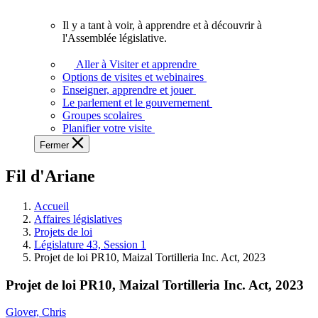
vous.
Il y a tant à voir, à apprendre et à découvrir à
Il
l'Assemblée législative.
y
a
Aller à Visiter et apprendre
tant
Options de visites et webinaires
à
Enseigner, apprendre et jouer
voir,
Le parlement et le gouvernement
à
Groupes scolaires
apprendre
Planifier votre visite
et
Fermer
à
découvrir
Fil d'Ariane
à
l'Assemblée
législative.
Accueil
Affaires législatives
Projets de loi
Législature 43, Session 1
Projet de loi PR10, Maizal Tortilleria Inc. Act, 2023
Projet de loi PR10, Maizal Tortilleria Inc. Act, 2023
Glover, Chris