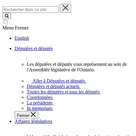
Rechercher
dans
ce
site
Menu
Fermer
English
Députées et députés
Les députées et députés vous représentent au sein de
Les
l'Assemblée législative de l'Ontario.
députées
et
Aller à Députées et députés
députés
Députées et députés actuels
vous
Toutes les députées et tous les députés
représentent
Coordonnées
au
La présidente
sein
In memoriam
de
Fermer
l'Assemblée
Affaires législatives
législative
de
l'Ontario.