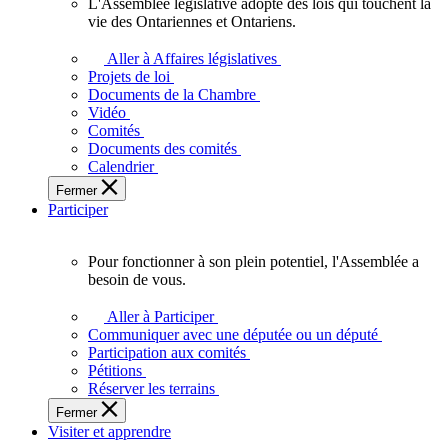
L'Assemblée législative adopte des lois qui touchent la
L'Assemblée
vie des Ontariennes et Ontariens.
législative
adopte
Aller à Affaires législatives
des
Projets de loi
lois
Documents de la Chambre
qui
Vidéo
touchent
Comités
la
Documents des comités
vie
Calendrier
des
Fermer
Ontariennes
Participer
et
Ontariens.
Pour fonctionner à son plein potentiel, l'Assemblée a
Pour
besoin de vous.
fonctionner
à
Aller à Participer
son
Communiquer avec une députée ou un député
plein
Participation aux comités
potentiel,
Pétitions
l'Assemblée
Réserver les terrains
a
Fermer
besoin
Visiter et apprendre
de