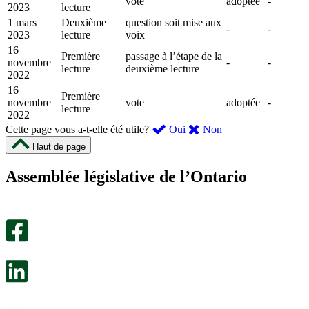
vote
adoptée
-
2023
lecture
1 mars
Deuxième
question soit mise aux
-
-
2023
lecture
voix
16
Première
passage à l’étape de la
novembre
-
-
lecture
deuxième lecture
2022
16
Première
novembre
vote
adoptée
-
lecture
2022
,
,
Cette page vous a-t-elle été utile?
Oui
Non
cette
cette
Haut de page
page
page
m’a
ne
Assemblée législative de l’Ontario
été
m’a
utile.
pas
Un
été
sondage
utile.
facultatif
Un
s’ouvre
sondage
dans
facultatif
un
s’ouvre
nouvel
dans
onglet.
un
nouvel