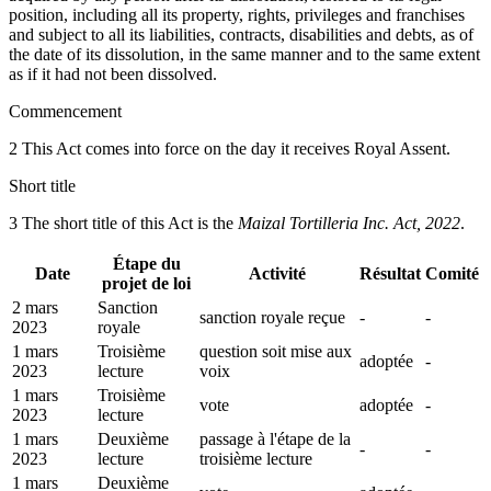
position, including all its property, rights, privileges and franchises
and subject to all its liabilities, contracts, disabilities and debts, as of
the date of its dissolution, in the same manner and to the same extent
as if it had not been dissolved.
Commencement
2 This Act comes into force on the day it receives Royal Assent.
Short title
3 The short title of this Act is the
Maizal Tortilleria Inc. Act, 2022
.
Étape du
Date
Activité
Résultat
Comité
projet de loi
2 mars
Sanction
sanction royale reçue
-
-
2023
royale
1 mars
Troisième
question soit mise aux
adoptée
-
2023
lecture
voix
1 mars
Troisième
vote
adoptée
-
2023
lecture
1 mars
Deuxième
passage à l'étape de la
-
-
2023
lecture
troisième lecture
1 mars
Deuxième