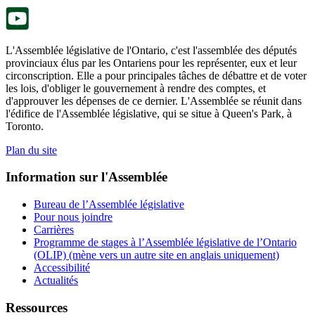
onglet.
L'Assemblée législative de l'Ontario, c'est l'assemblée des députés
provinciaux élus par les Ontariens pour les représenter, eux et leur
circonscription. Elle a pour principales tâches de débattre et de voter
les lois, d'obliger le gouvernement à rendre des comptes, et
d'approuver les dépenses de ce dernier. L'Assemblée se réunit dans
l'édifice de l'Assemblée législative, qui se situe à Queen's Park, à
Toronto.
Plan du site
Information sur l'Assemblée
Bureau de l’Assemblée législative
Pour nous joindre
Carrières
Programme de stages à l’Assemblée législative de l’Ontario
(OLIP) (mène vers un autre site en anglais uniquement)
Accessibilité
Actualités
Ressources