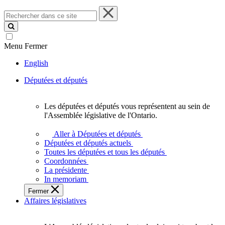
Rechercher
dans
ce
site
Menu
Fermer
English
Députées et députés
Les députées et députés vous représentent au sein de
Les
l'Assemblée législative de l'Ontario.
députées
et
Aller à Députées et députés
députés
Députées et députés actuels
vous
Toutes les députées et tous les députés
représentent
Coordonnées
au
La présidente
sein
In memoriam
de
Fermer
l'Assemblée
Affaires législatives
législative
de
l'Ontario.