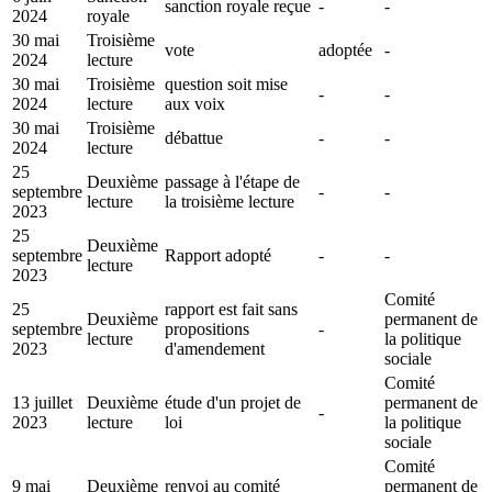
sanction royale reçue
-
-
2024
royale
30 mai
Troisième
vote
adoptée
-
2024
lecture
30 mai
Troisième
question soit mise
-
-
2024
lecture
aux voix
30 mai
Troisième
débattue
-
-
2024
lecture
25
Deuxième
passage à l'étape de
septembre
-
-
lecture
la troisième lecture
2023
25
Deuxième
septembre
Rapport adopté
-
-
lecture
2023
Comité
25
rapport est fait sans
Deuxième
permanent de
septembre
propositions
-
lecture
la politique
2023
d'amendement
sociale
Comité
13 juillet
Deuxième
étude d'un projet de
permanent de
-
2023
lecture
loi
la politique
sociale
Comité
9 mai
Deuxième
renvoi au comité
permanent de