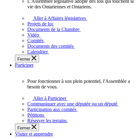
L'Assemblée législative adopte des lois qui touchent la
L'Assemblée
vie des Ontariennes et Ontariens.
législative
adopte
Aller à Affaires législatives
des
Projets de loi
lois
Documents de la Chambre
qui
Vidéo
touchent
Comités
la
Documents des comités
vie
Calendrier
des
Fermer
Ontariennes
Participer
et
Ontariens.
Pour fonctionner à son plein potentiel, l'Assemblée a
Pour
besoin de vous.
fonctionner
à
Aller à Participer
son
Communiquer avec une députée ou un député
plein
Participation aux comités
potentiel,
Pétitions
l'Assemblée
Réserver les terrains
a
Fermer
besoin
Visiter et apprendre
de