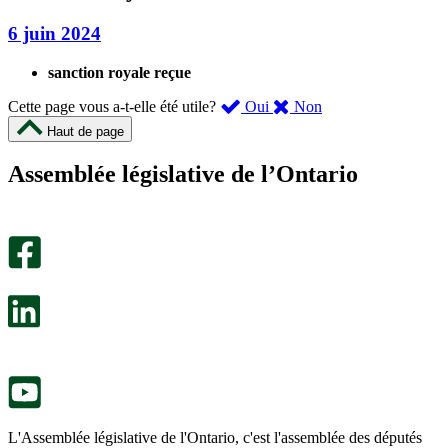
6 juin 2024
sanction royale reçue
,
,
Cette page vous a-t-elle été utile?
Oui
Non
cette
cette
Haut de page
page
page
m’a
ne
Assemblée législative de l’Ontario
été
m’a
utile.
pas
Un
été
sondage
utile.
facultatif
Un
s’ouvre
sondage
dans
facultatif
un
s’ouvre
nouvel
dans
onglet.
un
nouvel
onglet.
L'Assemblée législative de l'Ontario, c'est l'assemblée des députés