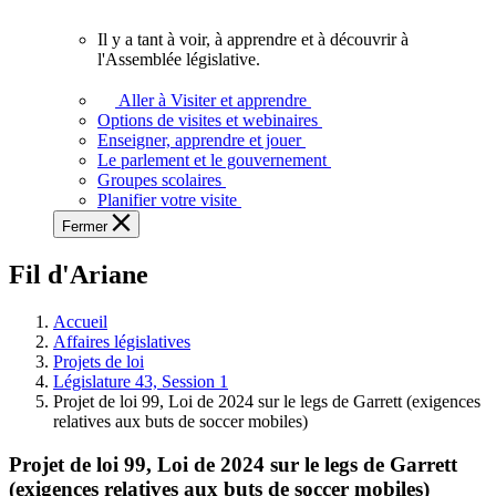
vous.
Il y a tant à voir, à apprendre et à découvrir à
Il
l'Assemblée législative.
y
a
Aller à Visiter et apprendre
tant
Options de visites et webinaires
à
Enseigner, apprendre et jouer
voir,
Le parlement et le gouvernement
à
Groupes scolaires
apprendre
Planifier votre visite
et
Fermer
à
découvrir
Fil d'Ariane
à
l'Assemblée
législative.
Accueil
Affaires législatives
Projets de loi
Législature 43, Session 1
Projet de loi 99, Loi de 2024 sur le legs de Garrett (exigences
relatives aux buts de soccer mobiles)
Projet de loi 99, Loi de 2024 sur le legs de Garrett
(exigences relatives aux buts de soccer mobiles)