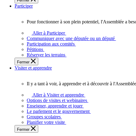
Fermer
des
Participer
Ontariennes
et
Ontariens.
Pour fonctionner à son plein potentiel, l'Assemblée a bes
Pour
fonctionner
Aller à Participer
à
Communiquer avec une députée ou un député
son
Participation aux comités
plein
Pétitions
potentiel,
Réserver les terrains
l'Assemblée
Fermer
a
Visiter et apprendre
besoin
de
vous.
Il y a tant à voir, à apprendre et à découvrir à l'Assemblée
Il
y
Aller à Visiter et apprendre
a
Options de visites et webinaires
tant
Enseigner, apprendre et jouer
à
Le parlement et le gouvernement
voir,
Groupes scolaires
à
Planifier votre visite
apprendre
Fermer
et