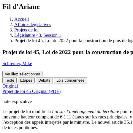
à
Fil d'Ariane
découvrir
à
l'Assemblée
Accueil
législative.
Affaires législatives
Projets de loi
Législature 43, Session 1
Projet de loi 45, Loi de 2022 pour la construction de plus de log
Projet de loi 45, Loi de 2022 pour la construction de p
Schreiner, Mike
Veuillez sélectionner
Texte
Étapes
Débats
Lois concernées
Original
Projet de loi 45 Original (PDF)
note explicative
Le projet de loi modifie la
Loi sur l’aménagement du territoire
pour ex
moyenne hauteur comptant de 6 à 11 étages sur les rues principales, y co
l’exception des appels interjetés par le ministre. Le nouvel article 35
de telles politiques.