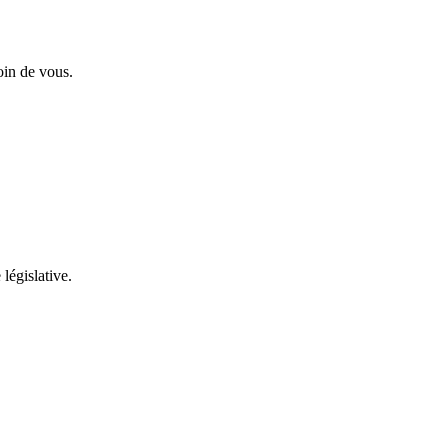
oin de vous.
 législative.