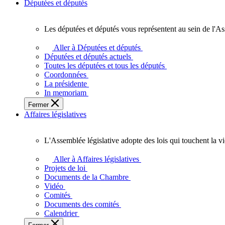
Députées et députés
Les députées et députés vous représentent au sein de l'As
Les
députées
Aller à Députées et députés
et
Députées et députés actuels
députés
Toutes les députées et tous les députés
vous
Coordonnées
représentent
La présidente
au
In memoriam
sein
Fermer
de
Affaires législatives
l'Assemblée
législative
de
L'Assemblée législative adopte des lois qui touchent la v
l'Ontario.
L'Assemblée
législative
Aller à Affaires législatives
adopte
Projets de loi
des
Documents de la Chambre
lois
Vidéo
qui
Comités
touchent
Documents des comités
la
Calendrier
vie