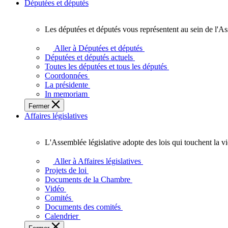
Députées et députés
Les députées et députés vous représentent au sein de l'As
Les
députées
Aller à Députées et députés
et
Députées et députés actuels
députés
Toutes les députées et tous les députés
vous
Coordonnées
représentent
La présidente
au
In memoriam
sein
Fermer
de
Affaires législatives
l'Assemblée
législative
de
L'Assemblée législative adopte des lois qui touchent la v
l'Ontario.
L'Assemblée
législative
Aller à Affaires législatives
adopte
Projets de loi
des
Documents de la Chambre
lois
Vidéo
qui
Comités
touchent
Documents des comités
la
Calendrier
vie