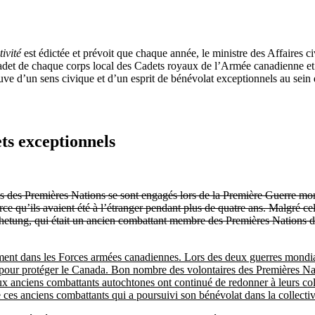
ivité
est édictée et prévoit que chaque année, le ministre des Affaires ci
adet de chaque corps local des Cadets royaux de l’Armée canadienne et 
e d’un sens civique et d’un esprit de bénévolat exceptionnels au sein de 
ts exceptionnels
s des Premières Nations se sont engagés lors de la Première Guerre mond
rce qu’ils avaient été à l’étranger pendant plus de quatre ans. Malgré 
hetung, qui était un ancien combattant membre des Premières Nations de 
ment dans les Forces armées canadiennes. Lors des deux guerres mondia
our protéger le Canada. Bon nombre des volontaires des Premières Nation
ux anciens combattants autochtones ont continué de redonner à leurs col
es anciens combattants qui a poursuivi son bénévolat dans la collectiv