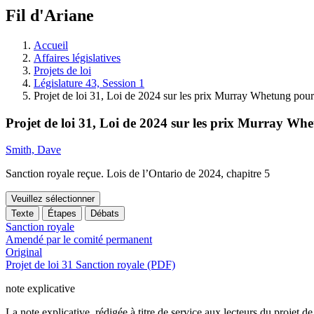
à
Fil d'Ariane
découvrir
à
l'Assemblée
Accueil
législative.
Affaires législatives
Projets de loi
Législature 43, Session 1
Projet de loi 31, Loi de 2024 sur les prix Murray Whetung pour s
Projet de loi 31, Loi de 2024 sur les prix Murray Whet
Smith, Dave
Sanction royale reçue. Lois de l’Ontario de 2024, chapitre 5
Veuillez sélectionner
Texte
Étapes
Débats
Sanction royale
Amendé par le comité permanent
Original
Projet de loi 31 Sanction royale (PDF)
note explicative
La note explicative, rédigée à titre de service aux lecteurs du projet de l