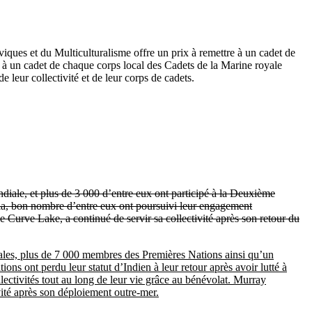
viques et du Multiculturalisme offre un prix à remettre à un cadet de
à un cadet de chaque corps local des Cadets de la Marine royale
leur collectivité et de leur corps de cadets.
iale, et plus de 3 000 d’entre eux ont participé à la Deuxième
cela, bon nombre d’entre eux ont poursuivi leur engagement
Curve Lake, a continué de servir sa collectivité après son retour du
les, plus de 7 000 membres des Premières Nations ainsi qu’un
s ont perdu leur statut d’Indien à leur retour après avoir lutté à
lectivités tout au long de leur vie grâce au bénévolat. Murray
ité après son déploiement outre-mer.