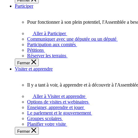
Fermer
des
Participer
Ontariennes
et
Ontariens.
Pour fonctionner à son plein potentiel, l'Assemblée a bes
Pour
fonctionner
Aller à Participer
à
Communiquer avec une députée ou un député
son
Participation aux comités
plein
Pétitions
potentiel,
Réserver les terrains
l'Assemblée
Fermer
a
Visiter et apprendre
besoin
de
vous.
Il y a tant à voir, à apprendre et à découvrir à l'Assemblée
Il
y
Aller à Visiter et apprendre
a
Options de visites et webinaires
tant
Enseigner, apprendre et jouer
à
Le parlement et le gouvernement
voir,
Groupes scolaires
à
Planifier votre visite
apprendre
Fermer
et