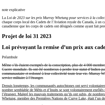
note explicative
La
Loi de 2023 sur les prix Murray Whetung pour services à la collect
chaque corps local des Cadets de l’Aviation royale du Canada, à un c
canadienne que les corps de cadets ont désignés comme ayant fait preuv
Projet de loi 31
2023
Loi prévoyant la remise d’un prix aux cade
Préambule
Même s’ils étaient exemptés de la conscription, plus de 4 000 membre
Guerre mondiale. Ils ont été nombreux à perdre leur statut d’Indien pa
communautaire et redonné à leur collectivité toute leur vie. Murray W
service militaire à l’étranger.
Depuis longtemps, les communautés autochtones ont servi volontaire
nombre semblable de Métis et d’Inuits se sont volontairement enrôlés p
l’étranger. Malgré les mauvais traitements qu’ils ont subis, de nombre
Whetung, membre des Premières Nations de Curve Lake, était l’un de c