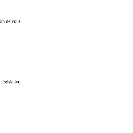
oin de vous.
 législative.