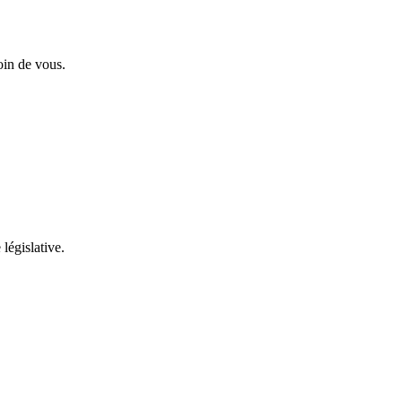
oin de vous.
 législative.