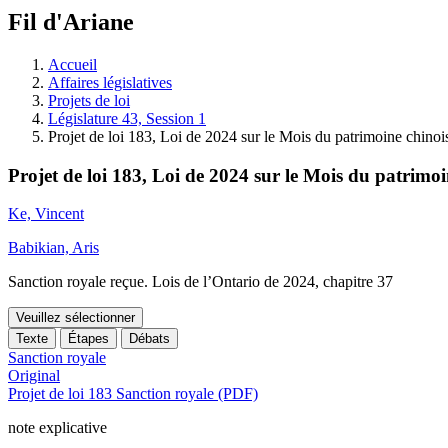
à
Fil d'Ariane
découvrir
à
l'Assemblée
Accueil
législative.
Affaires législatives
Projets de loi
Législature 43, Session 1
Projet de loi 183, Loi de 2024 sur le Mois du patrimoine chinoi
Projet de loi 183, Loi de 2024 sur le Mois du patrimoi
Ke, Vincent
Babikian, Aris
Sanction royale reçue. Lois de l’Ontario de 2024, chapitre 37
Veuillez sélectionner
Texte
Étapes
Débats
Sanction royale
Original
Projet de loi 183 Sanction royale (PDF)
note explicative