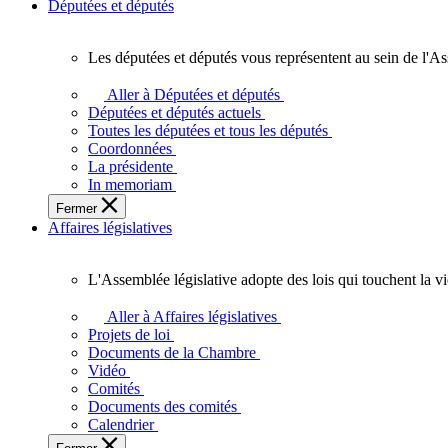
Députées et députés
Les députées et députés vous représentent au sein de l'As
Les
députées
Aller à Députées et députés
et
Députées et députés actuels
députés
Toutes les députées et tous les députés
vous
Coordonnées
représentent
La présidente
au
In memoriam
sein
Fermer
de
Affaires législatives
l'Assemblée
législative
de
L'Assemblée législative adopte des lois qui touchent la v
l'Ontario.
L'Assemblée
législative
Aller à Affaires législatives
adopte
Projets de loi
des
Documents de la Chambre
lois
Vidéo
qui
Comités
touchent
Documents des comités
la
Calendrier
vie