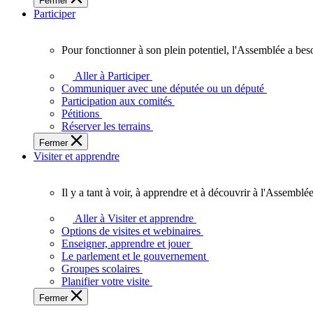
Fermer
des
Participer
Ontariennes
et
Ontariens.
Pour fonctionner à son plein potentiel, l'Assemblée a bes
Pour
fonctionner
Aller à Participer
à
Communiquer avec une députée ou un député
son
Participation aux comités
plein
Pétitions
potentiel,
Réserver les terrains
l'Assemblée
Fermer
a
Visiter et apprendre
besoin
de
vous.
Il y a tant à voir, à apprendre et à découvrir à l'Assemblée
Il
y
Aller à Visiter et apprendre
a
Options de visites et webinaires
tant
Enseigner, apprendre et jouer
à
Le parlement et le gouvernement
voir,
Groupes scolaires
à
Planifier votre visite
apprendre
Fermer
et