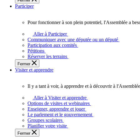
Fermer
des
Participer
Ontariennes
et
Ontariens.
Pour fonctionner à son plein potentiel, l'Assemblée a bes
Pour
fonctionner
Aller à Participer
à
Communiquer avec une députée ou un député
son
Participation aux comités
plein
Pétitions
potentiel,
Réserver les terrains
l'Assemblée
Fermer
a
Visiter et apprendre
besoin
de
vous.
Il y a tant à voir, à apprendre et à découvrir à l'Assemblée
Il
y
Aller à Visiter et apprendre
a
Options de visites et webinaires
tant
Enseigner, apprendre et jouer
à
Le parlement et le gouvernement
voir,
Groupes scolaires
à
Planifier votre visite
apprendre
Fermer
et