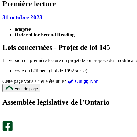
Première lecture
31 octobre 2023
adoptée
Ordered for Second Reading
Lois concernées - Projet de loi 145
La version en première lecture du projet de loi propose des modificati
code du bâtiment (Loi de 1992 sur le)
,
,
Cette page vous a-t-elle été utile?
Oui
Non
cette
cette
Haut de page
page
page
m’a
ne
Assemblée législative de l’Ontario
été
m’a
utile.
pas
Un
été
sondage
utile.
facultatif
Un
s’ouvre
sondage
dans
facultatif