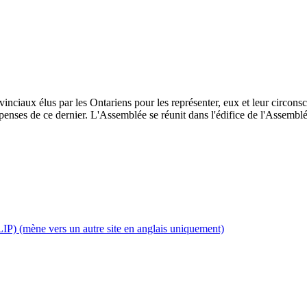
inciaux élus par les Ontariens pour les représenter, eux et leur circonscri
enses de ce dernier. L'Assemblée se réunit dans l'édifice de l'Assemblée
IP) (mène vers un autre site en anglais uniquement)