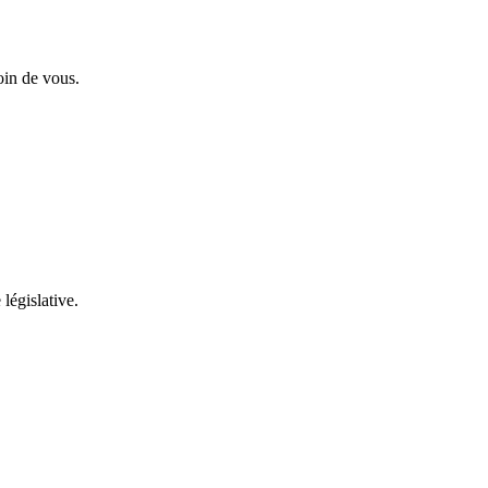
oin de vous.
 législative.