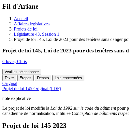
à
Fil d'Ariane
découvrir
à
l'Assemblée
Accueil
législative.
Affaires législatives
Projets de loi
Législature 43, Session 1
Projet de loi 145, Loi de 2023 pour des fenêtres sans danger po
Projet de loi 145, Loi de 2023 pour des fenêtres sans 
Glover, Chris
Veuillez sélectionner
Texte
Étapes
Débats
Lois concernées
Original
Projet de loi 145 Original (PDF)
note explicative
Le projet de loi modifie la
Loi de 1992 sur le code du bâtiment
pour p
canadienne de normalisation, intitulée
Conception de bâtiments respec
Projet de loi 145
2023