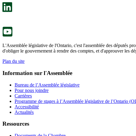
un
s’ouvre
nouvel
dans
onglet.
un
nouvel
onglet.
L'Assemblée législative de l'Ontario, c'est l'assemblée des députés prov
d'obliger le gouvernement à rendre des comptes, et d'approuver les dép
Plan du site
Information sur l'Assemblée
Bureau de l’Assemblée législative
Pour nous joindre
Carrières
Programme de stages à l’Assemblée législative de l’Ontario (OL
Accessibilité
Actualités
Ressources
Documents de la Chambre