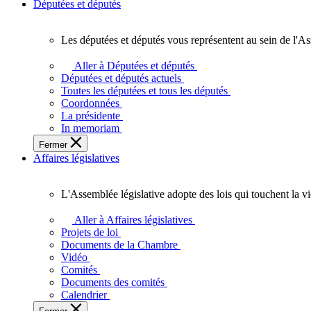
Députées et députés
Les députées et députés vous représentent au sein de l'As
Les
députées
Aller à Députées et députés
et
Députées et députés actuels
députés
Toutes les députées et tous les députés
vous
Coordonnées
représentent
La présidente
au
In memoriam
sein
Fermer
de
Affaires législatives
l'Assemblée
législative
de
L'Assemblée législative adopte des lois qui touchent la v
l'Ontario.
L'Assemblée
législative
Aller à Affaires législatives
adopte
Projets de loi
des
Documents de la Chambre
lois
Vidéo
qui
Comités
touchent
Documents des comités
la
Calendrier
vie