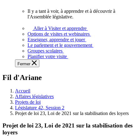
vous.
Il y a tant à voir, à apprendre et à découvrir à
Il
l'Assemblée législative.
y
a
Aller à Visiter et apprendre
tant
Options de visites et webinaires
à
Enseigner, apprendre et jouer
voir,
Le parlement et le gouvernement
à
Groupes scolaires
apprendre
Planifier votre visite
et
Fermer
à
découvrir
Fil d'Ariane
à
l'Assemblée
législative.
Accueil
Affaires législatives
Projets de loi
Législature 42, Session 2
Projet de loi 23, Loi de 2021 sur la stabilisation des loyers
Projet de loi 23, Loi de 2021 sur la stabilisation des
loyers