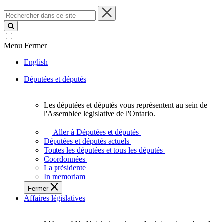
Rechercher
dans
ce
site
Menu
Fermer
English
Députées et députés
Les députées et députés vous représentent au sein de
Les
l'Assemblée législative de l'Ontario.
députées
et
Aller à Députées et députés
députés
Députées et députés actuels
vous
Toutes les députées et tous les députés
représentent
Coordonnées
au
La présidente
sein
In memoriam
de
Fermer
l'Assemblée
Affaires législatives
législative
de
l'Ontario.