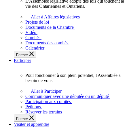
L'Assemblée législative adopte des lois qui touchent la
L'Assemblée
vie des Ontariennes et Ontariens.
législative
adopte
Aller à Affaires législatives
des
Projets de loi
lois
Documents de la Chambre
qui
Vidéo
touchent
Comités
la
Documents des comités
vie
Calendrier
des
Fermer
Ontariennes
Participer
et
Ontariens.
Pour fonctionner à son plein potentiel, l'Assemblée a
Pour
besoin de vous.
fonctionner
à
Aller à Participer
son
Communiquer avec une députée ou un député
plein
Participation aux comités
potentiel,
Pétitions
l'Assemblée
Réserver les terrains
a
Fermer
besoin
Visiter et apprendre
de