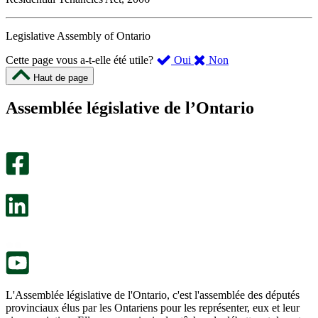
Legislative Assembly of Ontario
,
,
Cette page vous a-t-elle été utile?
Oui
Non
cette
cette
Haut de page
page
page
m’a
ne
Assemblée législative de l’Ontario
été
m’a
utile.
pas
Un
été
sondage
utile.
facultatif
Un
s’ouvre
sondage
dans
facultatif
un
s’ouvre
nouvel
dans
onglet.
un
nouvel
onglet.
L'Assemblée législative de l'Ontario, c'est l'assemblée des députés
provinciaux élus par les Ontariens pour les représenter, eux et leur