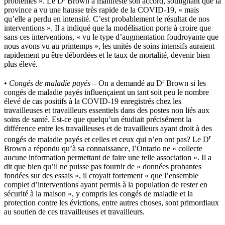
problèmes ». Le D
Brown a manifesté son accord, soulignant que la
province a vu une hausse très rapide de la COVID-19, « mais
qu’elle a perdu en intensité. C’est probablement le résultat de nos
interventions ». Il a indiqué que la modélisation porte à croire que
sans ces interventions, « vu le type d’augmentation foudroyante que
nous avons vu au printemps », les unités de soins intensifs auraient
rapidement pu être débordées et le taux de mortalité, devenir bien
plus élevé.
r
•
Congés de maladie payés
– On a demandé au D
Brown si les
congés de maladie payés influençaient un tant soit peu le nombre
élevé de cas positifs à la COVID-19 enregistrés chez les
travailleuses et travailleurs essentiels dans des postes non liés aux
soins de santé. Est-ce que quelqu’un étudiait précisément la
différence entre les travailleuses et de travailleurs ayant droit à des
r
congés de maladie payés et celles et ceux qui n’en ont pas? Le D
Brown a répondu qu’à sa connaissance, l’Ontario ne « collecte
aucune information permettant de faire une telle association ». Il a
dit que bien qu’il ne puisse pas fournir de « données probantes
fondées sur des essais », il croyait fortement « que l’ensemble
complet d’interventions ayant permis à la population de rester en
sécurité à la maison », y compris les congés de maladie et la
protection contre les évictions, entre autres choses, sont primordiaux
au soutien de ces travailleuses et travailleurs.