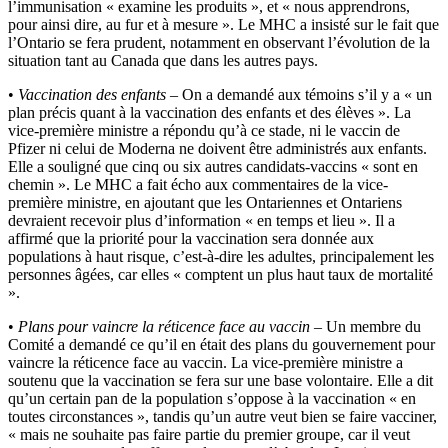
l’immunisation « examine les produits », et « nous apprendrons,
pour ainsi dire, au fur et à mesure ». Le MHC a insisté sur le fait que
l’Ontario se fera prudent, notamment en observant l’évolution de la
situation tant au Canada que dans les autres pays.
•
Vaccination des enfants
– On a demandé aux témoins s’il y a « un
plan précis quant à la vaccination des enfants et des élèves ». La
vice-première ministre a répondu qu’à ce stade, ni le vaccin de
Pfizer ni celui de Moderna ne doivent être administrés aux enfants.
Elle a souligné que cinq ou six autres candidats-vaccins « sont en
chemin ». Le MHC a fait écho aux commentaires de la vice-
première ministre, en ajoutant que les Ontariennes et Ontariens
devraient recevoir plus d’information « en temps et lieu ». Il a
affirmé que la priorité pour la vaccination sera donnée aux
populations à haut risque, c’est-à-dire les adultes, principalement les
personnes âgées, car elles « comptent un plus haut taux de mortalité
».
•
Plans pour vaincre la réticence face au vaccin
– Un membre du
Comité a demandé ce qu’il en était des plans du gouvernement pour
vaincre la réticence face au vaccin. La vice-première ministre a
soutenu que la vaccination se fera sur une base volontaire. Elle a dit
qu’un certain pan de la population s’oppose à la vaccination « en
toutes circonstances », tandis qu’un autre veut bien se faire vacciner,
« mais ne souhaite pas faire partie du premier groupe, car il veut