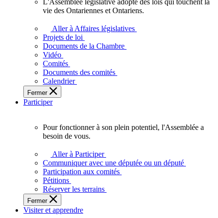
L'Assemblée législative adopte des lois qui touchent la
L'Assemblée
vie des Ontariennes et Ontariens.
législative
adopte
Aller à Affaires législatives
des
Projets de loi
lois
Documents de la Chambre
qui
Vidéo
touchent
Comités
la
Documents des comités
vie
Calendrier
des
Fermer
Ontariennes
Participer
et
Ontariens.
Pour fonctionner à son plein potentiel, l'Assemblée a
Pour
besoin de vous.
fonctionner
à
Aller à Participer
son
Communiquer avec une députée ou un député
plein
Participation aux comités
potentiel,
Pétitions
l'Assemblée
Réserver les terrains
a
Fermer
besoin
Visiter et apprendre
de