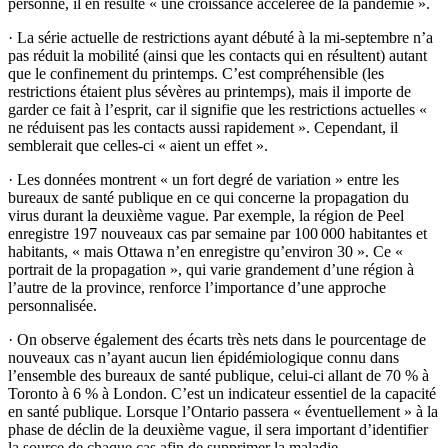
personne, il en résulte « une croissance accélérée de la pandémie ».
·
La série actuelle de restrictions ayant débuté à la mi-septembre n’a
pas réduit la mobilité (ainsi que les contacts qui en résultent) autant
que le confinement du printemps. C’est compréhensible (les
restrictions étaient plus sévères au printemps), mais il importe de
garder ce fait à l’esprit, car il signifie que les restrictions actuelles «
ne réduisent pas les contacts aussi rapidement ». Cependant, il
semblerait que celles-ci « aient un effet ».
·
Les données montrent « un fort degré de variation » entre les
bureaux de santé publique en ce qui concerne la propagation du
virus durant la deuxième vague. Par exemple, la région de Peel
enregistre 197 nouveaux cas par semaine par 100 000 habitantes et
habitants, « mais Ottawa n’en enregistre qu’environ 30 ». Ce «
portrait de la propagation », qui varie grandement d’une région à
l’autre de la province, renforce l’importance d’une approche
personnalisée.
·
On observe également des écarts très nets dans le pourcentage de
nouveaux cas n’ayant aucun lien épidémiologique connu dans
l’ensemble des bureaux de santé publique, celui-ci allant de 70 % à
Toronto à 6 % à London. C’est un indicateur essentiel de la capacité
en santé publique. Lorsque l’Ontario passera « éventuellement » à la
phase de déclin de la deuxième vague, il sera important d’identifier
la source de chaque cas afin de supprimer la maladie.