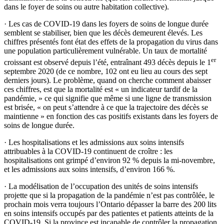
dans le foyer de soins ou autre habitation collective).
·
Les cas de COVID-19 dans les foyers de soins de longue durée
semblent se stabiliser, bien que les décès demeurent élevés. Les
chiffres présentés font état des effets de la propagation du virus dans
une population particulièrement vulnérable. Un taux de mortalité
er
croissant est observé depuis l’été, entraînant 493 décès depuis le 1
septembre 2020 (de ce nombre, 102 ont eu lieu au cours des sept
derniers jours). Le problème, quand on cherche comment abaisser
ces chiffres, est que la mortalité est « un indicateur tardif de la
pandémie, » ce qui signifie que même si une ligne de transmission
est brisée, « on peut s’attendre à ce que la trajectoire des décès se
maintienne » en fonction des cas positifs existants dans les foyers de
soins de longue durée.
·
Les hospitalisations et les admissions aux soins intensifs
attribuables à la COVID-19 continuent de croître : les
hospitalisations ont grimpé d’environ 92 % depuis la mi-novembre,
et les admissions aux soins intensifs, d’environ 166 %
.
·
La
modélisation de l’occupation des unités de soins intensifs
projette que si la propagation de la pandémie n’est pas contrôlée, le
prochain mois verra toujours l’Ontario dépasser la barre des 200 lits
en soins intensifs occupés par des patientes et patients atteints de la
COVID-19. Si la province est incapable de contrôler la propagation