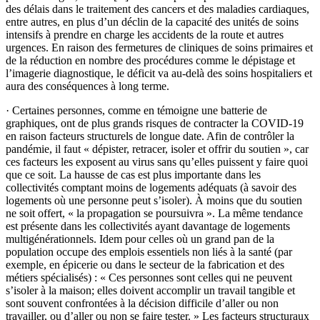
des délais dans le traitement des cancers et des maladies cardiaques,
entre autres, en plus d’un déclin de la capacité des unités de soins
intensifs à prendre en charge les accidents de la route et autres
urgences. En raison des fermetures de cliniques de soins primaires et
de la réduction en nombre des procédures comme le dépistage et
l’imagerie diagnostique, le déficit va au-delà des soins hospitaliers et
aura des conséquences à long terme.
·
Certaines personnes, comme en témoigne une batterie de
graphiques, ont de plus grands risques de contracter la COVID-19
en raison facteurs structurels de longue date. Afin de contrôler la
pandémie, il faut « dépister, retracer, isoler et offrir du soutien », car
ces facteurs les exposent au virus sans qu’elles puissent y faire quoi
que ce soit. La hausse de cas est plus importante dans les
collectivités comptant moins de logements adéquats (à savoir des
logements où une personne peut s’isoler). À moins que du soutien
ne soit offert, « la propagation se poursuivra ». La même tendance
est présente dans les collectivités ayant davantage de logements
multigénérationnels. Idem pour celles où un grand pan de la
population occupe des emplois essentiels non liés à la santé (par
exemple, en épicerie ou dans le secteur de la fabrication et des
métiers spécialisés) : « Ces personnes sont celles qui ne peuvent
s’isoler à la maison; elles doivent accomplir un travail
tangible
et
sont souvent confrontées à la décision difficile d’aller ou non
travailler, ou d’aller ou non se faire tester. » Les facteurs structuraux