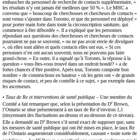
embaucher du personnel de recherche de contacts supplémentaire, «
les résultats n’y ont jamais été meilleurs que 50 % ». Le MHC a
convenu que « beaucoup de chercheuses et chercheurs de contacts »
sont venus s’ajouter dans Toronto, et que du personnel est déployé «
pour porter main forte dans toute la circonscription sanitaire, qui
commence à être débordée ». Il a expliqué que les personnes
répondant aux questions des chercheuses et chercheurs de contacts
pourraient ne pas se souvenir, « ou ne pas avoir envie de divulguer
», où elles sont allées et quels contacts elles ont eus. « Si ces
personnes n’en ont aucun souvenir, nous ne pouvons pas faire
grand-chose. » En outre, il a signalé qu’à Toronto, la réponse à la
question « vous êtes-vous trouvé dans un endroit bondé? » a de
fortes chances d’être positive. Après tout, Toronto comporte bon
nombre « de constructions en hauteur » où les gens ont « de grands
risques de contact, et peu de contrôle à ce sujet, » par exemple dans
les ascenseurs.
•
Taux de Re et interventions de santé publique
– Une membre du
r
Comité a fait remarquer que, selon la présentation du D
Brown,
l’Ontario se situe présentement à un taux de Re d’environ 1,1
(moyennant des fluctuations au-dessus et au-dessous de ce niveau).
r
Elle a demandé au D
Brown s’il serait exact de supposer que, sans
les mesures de santé publique qui ont été mises en place, le taux Re
de l’Ontario augmenterait considérablement, causant « toute sorte de
r