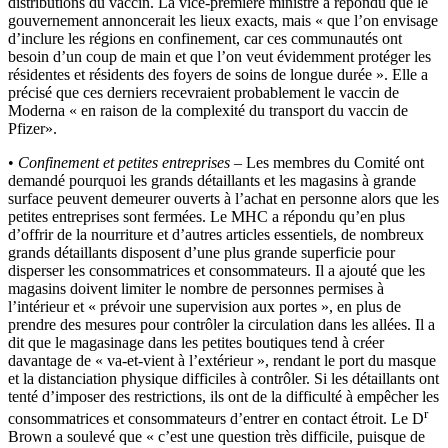
distributions du vaccin. La vice-première ministre a répondu que le
gouvernement annoncerait les lieux exacts, mais « que l’on envisage
d’inclure les régions en confinement, car ces communautés ont
besoin d’un coup de main et que l’on veut évidemment protéger les
résidentes et résidents des foyers de soins de longue durée ». Elle a
précisé que ces derniers recevraient probablement le vaccin de
Moderna « en raison de la complexité du transport du vaccin de
Pfizer».
•
Confinement et petites entreprises
– Les membres du Comité ont
demandé pourquoi les grands détaillants et les magasins à grande
surface peuvent demeurer ouverts à l’achat en personne alors que les
petites entreprises sont fermées. Le MHC a répondu qu’en plus
d’offrir de la nourriture et d’autres articles essentiels, de nombreux
grands détaillants disposent d’une plus grande superficie pour
disperser les consommatrices et consommateurs. Il a ajouté que les
magasins doivent limiter le nombre de personnes permises à
l’intérieur et « prévoir une supervision aux portes », en plus de
prendre des mesures pour contrôler la circulation dans les allées. Il a
dit que le magasinage dans les petites boutiques tend à créer
davantage de « va-et-vient à l’extérieur », rendant le port du masque
et la distanciation physique difficiles à contrôler. Si les détaillants ont
tenté d’imposer des restrictions, ils ont de la difficulté à empêcher les
r
consommatrices et consommateurs d’entrer en contact étroit. Le D
Brown a soulevé que « c’est une question très difficile, puisque de