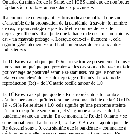
Ontario, du ministère de la Santé, de l’ICES ainsi que de nombreux
hôpitaux à Toronto et ailleurs dans la province ».
Il a commencé en évoquant les trois indicateurs offrant une vue
d’ensemble de la propagation de la pandémie, à savoir : le nombre
de cas, le pourcentage de positivité et le nombre de tests de
dépistage effectués. Il a ajouté que la hausse de ces trois indicateurs
est « un mauvais présage ». Lorsque ceux-ci « fluctuent », cela
signifie généralement « qu’il faut s’intéresser de près aux autres
indicateurs ».
r
Le D
Brown a indiqué que l’Ontario se trouve présentement dans «
une situation quelque peu précaire » : les cas sont en hausse, mais le
pourcentage de positivité semble se stabiliser, malgré le nombre
relativement élevé de tests de dépistage effectués. Le « taux de
reproduction (Re) » de l’Ontario oscille autour de 1,0.
r
Le D
Brown a expliqué que le « Re » représente « le nombre
d’autres personnes qu’infectera une personne atteinte de la COVID-
19 ». Si le Re se situe à 1,0, cela signifie qu’une personne atteinte
n’en infecte qu’une seule autre, et s’il grimpe au-dessus de 1, la
pandémie gagne du terrain. En ce moment, le Re de l’Ontario « se
r
situe probablement autour de 1,1 ». Le D
Brown a ajouté que si le
Re descend sous 1,0, cela signifie que la pandémie « commence à
décliner puisqu’elle ne se propage pas assez ». Comme son Re