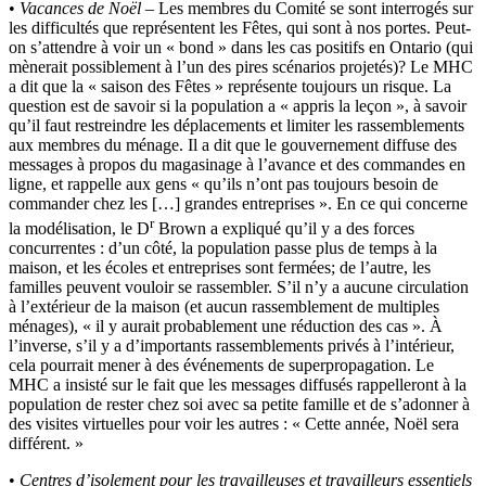
•
Vacances de Noël
– Les membres du Comité se sont interrogés sur
les difficultés que représentent les Fêtes, qui sont à nos portes. Peut-
on s’attendre à voir un « bond » dans les cas positifs en Ontario (qui
mènerait possiblement à l’un des pires scénarios projetés)? Le MHC
a dit que la « saison des Fêtes » représente toujours un risque. La
question est de savoir si la population a « appris la leçon », à savoir
qu’il faut restreindre les déplacements et limiter les rassemblements
aux membres du ménage. Il a dit que le gouvernement diffuse des
messages à propos du magasinage à l’avance et des commandes en
ligne, et rappelle aux gens « qu’ils n’ont pas toujours besoin de
commander chez les […] grandes entreprises ». En ce qui concerne
r
la modélisation, le D
Brown a expliqué qu’il y a des forces
concurrentes : d’un côté, la population passe plus de temps à la
maison, et les écoles et entreprises sont fermées; de l’autre, les
familles peuvent vouloir se rassembler. S’il n’y a aucune circulation
à l’extérieur de la maison (et aucun rassemblement de multiples
ménages), « il y aurait probablement une réduction des cas ». À
l’inverse, s’il y a d’importants rassemblements privés à l’intérieur,
cela pourrait mener à des événements de superpropagation. Le
MHC a insisté sur le fait que les messages diffusés rappelleront à la
population de rester chez soi avec sa petite famille et de s’adonner à
des visites virtuelles pour voir les autres : « Cette année, Noël sera
différent. »
•
Centres d’isolement pour les travailleuses et travailleurs essentiels