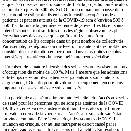
et que l’on observe une croissance de 1 %, la projection amène alors
ce nombre à près de 300 lits. Si l’Ontario connaît une hausse de 5
%, le nombre estimé de lits en soins intensifs occupés par des
patientes et patients atteints de la COVID-19 sera d’environ 500 à
550 d’ici la fin de la première semaine de janvier. Les lits
en soins
intensifs
sont surtout sollicités dans les régions observant les plus
fortes hausses des cas, ce qui signifie qu’il y a une forte
concentration de lits occupés dans un petit nombre de collectivités.
Par exemple, les régions comme Peel ont maintenant des problèmes
considérables de dotation en personnel dans leurs unités de soins
intensifs, qui requièrent du personnel hautement spécialisé.
·
En raison de la nature intensive des soins, ces unités visent un taux
d’occupation de moins de 100 %. Mais à mesure que les admissions
et le temps de séjour des patientes et patients aux soins intensifs
augmentent, l’Ontario pourrait voir un surpeuplement encore plus
important dans ses unités de soins intensifs.
·
La pandémie a causé une importante réduction de l’accès aux soins
de santé pour les personnes qui ne sont pas atteintes de la COVID-
19. Il y a certes eu des ajustements durant l’été, alors que l’on se
trouvait au creux de la vague, mais l’accès aux soins de santé dans la
province continue d’être bien en deçà des volumes de 2019. La
situation est critique, car au lieu rattraper le déficit causé par la
première vague, « nous [le] creusons petit à petit ». En résulteront