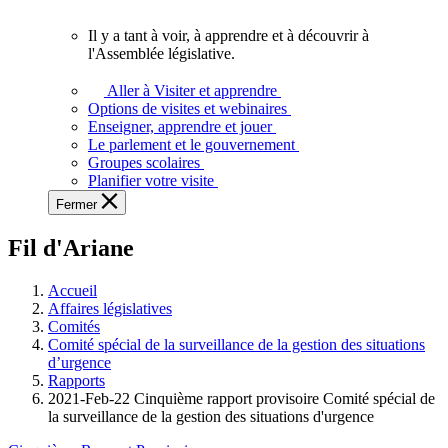
vous.
Il y a tant à voir, à apprendre et à découvrir à
Il
l'Assemblée législative.
y
a
Aller à Visiter et apprendre
tant
Options de visites et webinaires
à
Enseigner, apprendre et jouer
voir,
Le parlement et le gouvernement
à
Groupes scolaires
apprendre
Planifier votre visite
et
Fermer
à
découvrir
Fil d'Ariane
à
l'Assemblée
législative.
Accueil
Affaires législatives
Comités
Comité spécial de la surveillance de la gestion des situations
d’urgence
Rapports
2021-Feb-22 Cinquième rapport provisoire Comité spécial de
la surveillance de la gestion des situations d'urgence