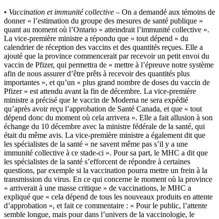
•
Vaccination et immunité collective
– On a demandé aux témoins de
donner « l’estimation du groupe des mesures de santé publique »
quant au moment où l’Ontario « atteindrait l’immunité collective ».
La vice-première ministre a répondu que « tout dépend » du
calendrier de réception des vaccins et des quantités reçues. Elle a
ajouté que la province commencerait par recevoir un petit envoi du
vaccin de Pfizer, qui permettra de « mettre à l’épreuve notre système
afin de nous assurer d’être prêts à recevoir des quantités plus
importantes », et qu’un « plus grand nombre de doses du vaccin de
Pfizer » est attendu avant la fin de décembre. La vice-première
ministre a précisé que le vaccin de Moderna ne sera expédié
qu’après avoir reçu l’approbation de Santé Canada, et que « tout
dépend donc du moment où cela arrivera ». Elle a fait allusion à son
échange du 10 décembre avec la ministre fédérale de la santé, qui
était du même avis. La vice-première ministre a également dit que
les spécialistes de la santé « ne savent même pas s’il y a une
immunité collective à ce stade-ci ». Pour sa part, le MHC a dit que
les spécialistes de la santé s’efforcent de répondre à certaines
questions, par exemple si la vaccination pourra mettre un frein à la
transmission du virus. En ce qui concerne le moment où la province
« arriverait à une masse critique » de vaccinations, le MHC a
expliqué que « cela dépend de tous les nouveaux produits en attente
d’approbation », et fait ce commentaire : « Pour le public, l’attente
semble longue, mais pour dans l’univers de la vaccinologie, le