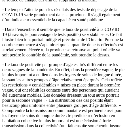
·
Le temps d’attente pour les résultats des tests de dépistage de la
COVID-19 varie grandement dans la province. Il s’agit également
d’un indicateur essentiel de la capacité en santé publique.
·
Dans l’ensemble, il semble que le taux de positivité à la COVID-
19 (à savoir, le pourcentage de tests positifs) se « stabilise ». Ce fait
illustre bien le « portrait mitigé et précaire » de l’Ontario. Puisque la
courbe commence à s’aplanir et que la quantité de tests effectués est
« relativement élevée », la province se retrouve au point où elle va
soit perdre le contrôle de la pandémie, soit prendre le dessus.
·
Le taux de positivité par groupe d’âge est très différent entre les
deux vagues de la pandémie. En effet, dans la première vague, le pic
le plus important a eu lieu dans les foyers de soins de longue durée,
laissant les autres groupes d’âge relativement épargnés. Cela reflète
les restrictions « considérables » mises en place durant la première
vague, qui ont réduit les contacts entre des personnes qui auraient
été autrement mobiles. Les données dressent un tout autre portrait
pour la seconde vague : « La distribution des cas positifs étant
beaucoup plus uniforme entre plusieurs groupes d’âge différents. »
Comprendre la transmission communautaire est pertinent aussi pour
les foyers de soins de longue durée : le prédicteur d’éclosion en
habitation collective le plus important est une éclosion à forte
transmission dans la collectivité (qui fait ensuite son chemin jusque