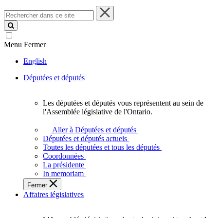
Rechercher
dans
ce
site
Menu
Fermer
English
Députées et députés
Les députées et députés vous représentent au sein de
Les
l'Assemblée législative de l'Ontario.
députées
et
Aller à Députées et députés
députés
Députées et députés actuels
vous
Toutes les députées et tous les députés
représentent
Coordonnées
au
La présidente
sein
In memoriam
de
Fermer
l'Assemblée
Affaires législatives
législative
de
l'Ontario.