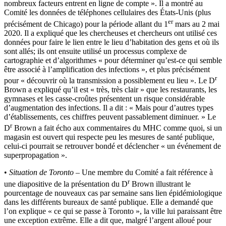
nombreux facteurs entrent en ligne de compte ». Il a montré au
Comité les données de téléphones cellulaires des États-Unis (plus
er
précisément de Chicago) pour la période allant du 1
mars au 2 mai
2020. Il a expliqué que les chercheuses et chercheurs ont utilisé ces
données pour faire le lien entre le lieu d’habitation des gens et où ils
sont allés; ils ont ensuite utilisé un processus complexe de
cartographie et d’algorithmes « pour déterminer qu’est-ce qui semble
être associé à l’amplification des infections », et plus précisément
r
pour « découvrir où la transmission a possiblement eu lieu ». Le D
Brown a expliqué qu’il est « très, très clair » que les restaurants, les
gymnases et les casse-croûtes présentent un risque considérable
d’augmentation des infections. Il a dit : « Mais pour d’autres types
d’établissements, ces chiffres peuvent passablement diminuer. » Le
r
D
Brown a fait écho aux commentaires du MHC comme quoi, si un
magasin est ouvert qui respecte peu les mesures de santé publique,
celui-ci pourrait se retrouver bondé et déclencher « un événement de
superpropagation ».
•
Situation de Toronto
– Une membre du Comité a fait référence à
r
une diapositive de la présentation du D
Brown illustrant le
pourcentage de nouveaux cas par semaine sans lien épidémiologique
dans les différents bureaux de santé publique. Elle a demandé que
l’on explique « ce qui se passe à Toronto », la ville lui paraissant être
une exception extrême. Elle a dit que, malgré l’argent alloué pour