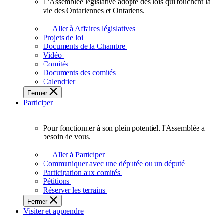
L'Assemblée législative adopte des lois qui touchent la
L'Assemblée
vie des Ontariennes et Ontariens.
législative
adopte
Aller à Affaires législatives
des
Projets de loi
lois
Documents de la Chambre
qui
Vidéo
touchent
Comités
la
Documents des comités
vie
Calendrier
des
Fermer
Ontariennes
Participer
et
Ontariens.
Pour fonctionner à son plein potentiel, l'Assemblée a
Pour
besoin de vous.
fonctionner
à
Aller à Participer
son
Communiquer avec une députée ou un député
plein
Participation aux comités
potentiel,
Pétitions
l'Assemblée
Réserver les terrains
a
Fermer
besoin
Visiter et apprendre
de