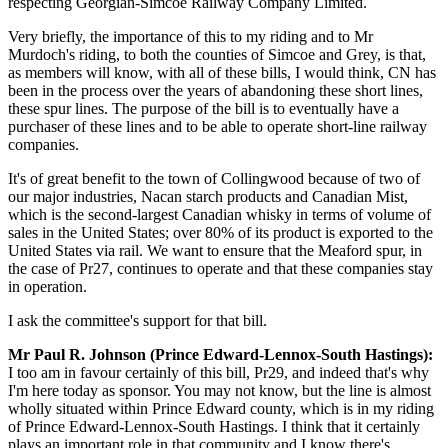
respecting Georgian-Simcoe Railway Company Limited.
Very briefly, the importance of this to my riding and to Mr
Murdoch's riding, to both the counties of Simcoe and Grey, is that,
as members will know, with all of these bills, I would think, CN has
been in the process over the years of abandoning these short lines,
these spur lines. The purpose of the bill is to eventually have a
purchaser of these lines and to be able to operate short-line railway
companies.
It's of great benefit to the town of Collingwood because of two of
our major industries, Nacan starch products and Canadian Mist,
which is the second-largest Canadian whisky in terms of volume of
sales in the United States; over 80% of its product is exported to the
United States via rail. We want to ensure that the Meaford spur, in
the case of Pr27, continues to operate and that these companies stay
in operation.
I ask the committee's support for that bill.
Mr Paul R. Johnson (Prince Edward-Lennox-South Hastings):
I too am in favour certainly of this bill, Pr29, and indeed that's why
I'm here today as sponsor. You may not know, but the line is almost
wholly situated within Prince Edward county, which is in my riding
of Prince Edward-Lennox-South Hastings. I think that it certainly
plays an important role in that community and I know there's