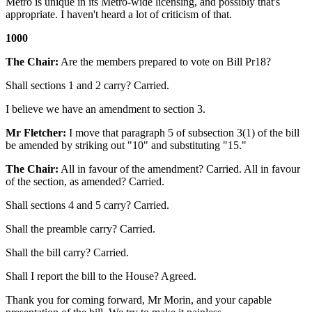
Metro is unique in its Metro-wide licensing, and possibly that's
appropriate. I haven't heard a lot of criticism of that.
1000
The Chair:
Are the members prepared to vote on Bill Pr18?
Shall sections 1 and 2 carry? Carried.
I believe we have an amendment to section 3.
Mr Fletcher:
I move that paragraph 5 of subsection 3(1) of the bill
be amended by striking out "10" and substituting "15."
The Chair:
All in favour of the amendment? Carried. All in favour
of the section, as amended? Carried.
Shall sections 4 and 5 carry? Carried.
Shall the preamble carry? Carried.
Shall the bill carry? Carried.
Shall I report the bill to the House? Agreed.
Thank you for coming forward, Mr Morin, and your capable