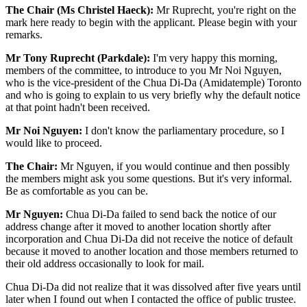
The Chair (Ms Christel Haeck):
Mr Ruprecht, you're right on the
mark here ready to begin with the applicant. Please begin with your
remarks.
Mr Tony Ruprecht (Parkdale):
I'm very happy this morning,
members of the committee, to introduce to you Mr Noi Nguyen,
who is the vice-president of the Chua Di-Da (Amidatemple) Toronto
and who is going to explain to us very briefly why the default notice
at that point hadn't been received.
Mr Noi Nguyen:
I don't know the parliamentary procedure, so I
would like to proceed.
The Chair:
Mr Nguyen, if you would continue and then possibly
the members might ask you some questions. But it's very informal.
Be as comfortable as you can be.
Mr Nguyen:
Chua Di-Da failed to send back the notice of our
address change after it moved to another location shortly after
incorporation and Chua Di-Da did not receive the notice of default
because it moved to another location and those members returned to
their old address occasionally to look for mail.
Chua Di-Da did not realize that it was dissolved after five years until
later when I found out when I contacted the office of public trustee.