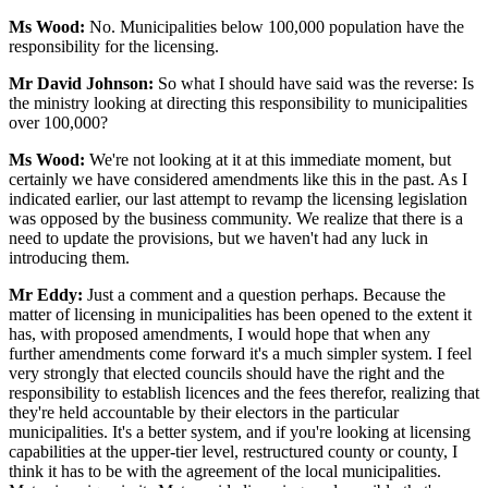
Ms Wood:
No. Municipalities below 100,000 population have the
responsibility for the licensing.
Mr David Johnson:
So what I should have said was the reverse: Is
the ministry looking at directing this responsibility to municipalities
over 100,000?
Ms Wood:
We're not looking at it at this immediate moment, but
certainly we have considered amendments like this in the past. As I
indicated earlier, our last attempt to revamp the licensing legislation
was opposed by the business community. We realize that there is a
need to update the provisions, but we haven't had any luck in
introducing them.
Mr Eddy:
Just a comment and a question perhaps. Because the
matter of licensing in municipalities has been opened to the extent it
has, with proposed amendments, I would hope that when any
further amendments come forward it's a much simpler system. I feel
very strongly that elected councils should have the right and the
responsibility to establish licences and the fees therefor, realizing that
they're held accountable by their electors in the particular
municipalities. It's a better system, and if you're looking at licensing
capabilities at the upper-tier level, restructured county or county, I
think it has to be with the agreement of the local municipalities.