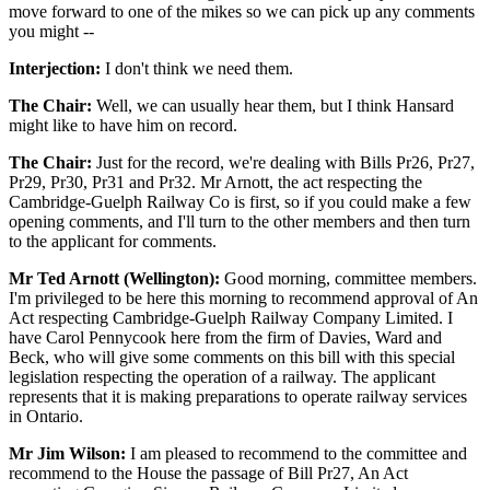
move forward to one of the mikes so we can pick up any comments
you might --
Interjection:
I don't think we need them.
The Chair:
Well, we can usually hear them, but I think Hansard
might like to have him on record.
The Chair:
Just for the record, we're dealing with Bills Pr26, Pr27,
Pr29, Pr30, Pr31 and Pr32. Mr Arnott, the act respecting the
Cambridge-Guelph Railway Co is first, so if you could make a few
opening comments, and I'll turn to the other members and then turn
to the applicant for comments.
Mr Ted Arnott (Wellington):
Good morning, committee members.
I'm privileged to be here this morning to recommend approval of An
Act respecting Cambridge-Guelph Railway Company Limited. I
have Carol Pennycook here from the firm of Davies, Ward and
Beck, who will give some comments on this bill with this special
legislation respecting the operation of a railway. The applicant
represents that it is making preparations to operate railway services
in Ontario.
Mr Jim Wilson:
I am pleased to recommend to the committee and
recommend to the House the passage of Bill Pr27, An Act