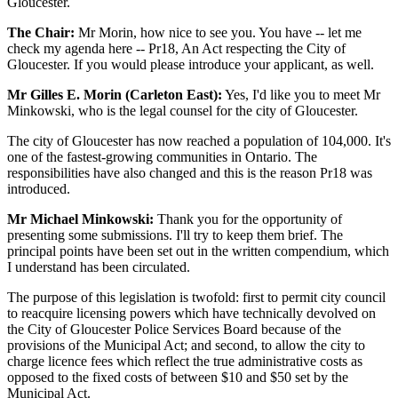
Gloucester.
The Chair:
Mr Morin, how nice to see you. You have -- let me
check my agenda here -- Pr18, An Act respecting the City of
Gloucester. If you would please introduce your applicant, as well.
Mr Gilles E. Morin (Carleton East):
Yes, I'd like you to meet Mr
Minkowski, who is the legal counsel for the city of Gloucester.
The city of Gloucester has now reached a population of 104,000. It's
one of the fastest-growing communities in Ontario. The
responsibilities have also changed and this is the reason Pr18 was
introduced.
Mr Michael Minkowski:
Thank you for the opportunity of
presenting some submissions. I'll try to keep them brief. The
principal points have been set out in the written compendium, which
I understand has been circulated.
The purpose of this legislation is twofold: first to permit city council
to reacquire licensing powers which have technically devolved on
the City of Gloucester Police Services Board because of the
provisions of the Municipal Act; and second, to allow the city to
charge licence fees which reflect the true administrative costs as
opposed to the fixed costs of between $10 and $50 set by the
Municipal Act.