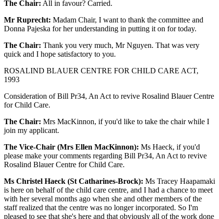
The Chair:
All in favour? Carried.
Mr Ruprecht:
Madam Chair, I want to thank the committee and
Donna Pajeska for her understanding in putting it on for today.
The Chair:
Thank you very much, Mr Nguyen. That was very
quick and I hope satisfactory to you.
ROSALIND BLAUER CENTRE FOR CHILD CARE ACT,
1993
Consideration of Bill Pr34, An Act to revive Rosalind Blauer Centre
for Child Care.
The Chair:
Mrs MacKinnon, if you'd like to take the chair while I
join my applicant.
The Vice-Chair (Mrs Ellen MacKinnon):
Ms Haeck, if you'd
please make your comments regarding Bill Pr34, An Act to revive
Rosalind Blauer Centre for Child Care.
Ms Christel Haeck (St Catharines-Brock):
Ms Tracey Haapamaki
is here on behalf of the child care centre, and I had a chance to meet
with her several months ago when she and other members of the
staff realized that the centre was no longer incorporated. So I'm
pleased to see that she's here and that obviously all of the work done