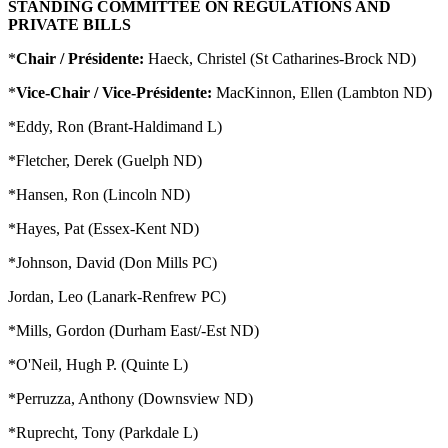
STANDING COMMITTEE ON REGULATIONS AND
PRIVATE BILLS
*
Chair / Présidente:
Haeck, Christel (St Catharines-Brock ND)
*
Vice-Chair / Vice-Présidente:
MacKinnon, Ellen (Lambton ND)
*Eddy, Ron (Brant-Haldimand L)
*Fletcher, Derek (Guelph ND)
*Hansen, Ron (Lincoln ND)
*Hayes, Pat (Essex-Kent ND)
*Johnson, David (Don Mills PC)
Jordan, Leo (Lanark-Renfrew PC)
*Mills, Gordon (Durham East/-Est ND)
*O'Neil, Hugh P. (Quinte L)
*Perruzza, Anthony (Downsview ND)
*Ruprecht, Tony (Parkdale L)