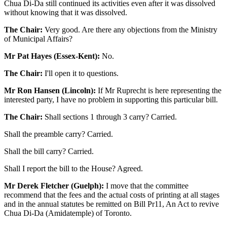
Chua Di-Da still continued its activities even after it was dissolved
without knowing that it was dissolved.
The Chair:
Very good. Are there any objections from the Ministry
of Municipal Affairs?
Mr Pat Hayes (Essex-Kent):
No.
The Chair:
I'll open it to questions.
Mr Ron Hansen (Lincoln):
If Mr Ruprecht is here representing the
interested party, I have no problem in supporting this particular bill.
The Chair:
Shall sections 1 through 3 carry? Carried.
Shall the preamble carry? Carried.
Shall the bill carry? Carried.
Shall I report the bill to the House? Agreed.
Mr Derek Fletcher (Guelph):
I move that the committee
recommend that the fees and the actual costs of printing at all stages
and in the annual statutes be remitted on Bill Pr11, An Act to revive
Chua Di-Da (Amidatemple) of Toronto.