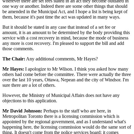
wherever there are set fees stated in an act they become outdated in
one way or another. Indeed there are some other things that should
be amended in the Municipal Act, and I hope a list is being kept of
them, because it's past time the act was updated in many ways.
But it should be stated in any case that instead of a set fee or
amount, it is an amount to be determined by the body providing this
service with a cost recovery in mind, because the mode of business
any more is cost recovery. I'm pleased to support the bill and add
those comments.
The Chair:
Any additional comments, Mr Hayes?
Mr Hayes:
I apologize to Mr Wilson. I think you asked how many
others had come before the committee. There were actually the three
over the last 10 years, Ottawa, Nepean and the city of Windsor. I'm
sure there are a lot of others.
However, the Ministry of Municipal Affairs does not have any
objections to this application.
Mr David Johnson:
Perhaps to the staff who are here, in
Metropolitan Toronto there is a licensing commission which is
appointed by the regional government, and as I understand what's
happening here, the licensing commission would do the same sort of
thing. It doesn't come from the police services board; it comes