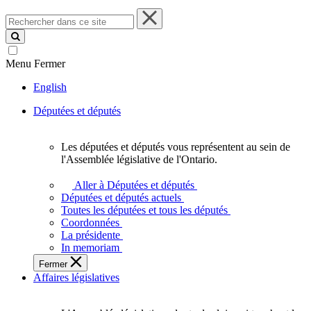
Rechercher
dans
ce
site
Menu
Fermer
English
Députées et députés
Les députées et députés vous représentent au sein de
Les
l'Assemblée législative de l'Ontario.
députées
et
Aller à Députées et députés
députés
Députées et députés actuels
vous
Toutes les députées et tous les députés
représentent
Coordonnées
au
La présidente
sein
In memoriam
de
Fermer
l'Assemblée
Affaires législatives
législative
de
l'Ontario.