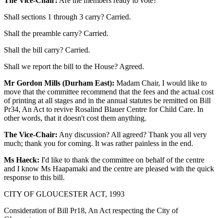
The Vice-Chair:
Are the members ready to vote?
Shall sections 1 through 3 carry? Carried.
Shall the preamble carry? Carried.
Shall the bill carry? Carried.
Shall we report the bill to the House? Agreed.
Mr Gordon Mills (Durham East):
Madam Chair, I would like to
move that the committee recommend that the fees and the actual cost
of printing at all stages and in the annual statutes be remitted on Bill
Pr34, An Act to revive Rosalind Blauer Centre for Child Care. In
other words, that it doesn't cost them anything.
The Vice-Chair:
Any discussion? All agreed? Thank you all very
much; thank you for coming. It was rather painless in the end.
Ms Haeck:
I'd like to thank the committee on behalf of the centre
and I know Ms Haapamaki and the centre are pleased with the quick
response to this bill.
CITY OF GLOUCESTER ACT, 1993
Consideration of Bill Pr18, An Act respecting the City of