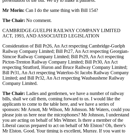
presentation of the bill. We try to make it painless.
Mr Morin:
Can I do the same thing with Bill 154?
The Chair:
No comment.
CAMBRIDGE-GUELPH RAILWAY COMPANY LIMITED
ACT, 1993, AND ASSOCIATED LEGISLATION
Consideration of Bill Pr26, An Act respecting Cambridge-Guelph
Railway Company Limited; Bill Pr27, An Act respecting Georgian-
Simcoe Railway Company Limited; Bill Pr29, An Act respecting
Picton-Trenton Railway Company Limited; Bill Pr30, An Act
respecting Stratford, Huron and Bruce Railway Company Limited;
Bill Pr31, An Act respecting Waterloo-St Jacobs Railway Company
Limited; and Bill Pr32, An Act respecting Waubaushene Railway
Company Limited.
The Chair:
Ladies and gentlemen, we have a number of railway
bills, shall we call them, coming forward to us. I would like the
applicants to come to the table here, and we have a series of
sponsors: Mr Arnott, Mr Wilson, Mr Johnson. Mr Waters, could you
please join us here near the microphones? Mr Johnson, I understand
you are acting on behalf of Mrs Witmer. Is there a member of the
Liberal caucus prepared to act on behalf of Mr Elston? Oh, there's
Mr Elston. Good. Your timing is excellent, Murray. If you want to