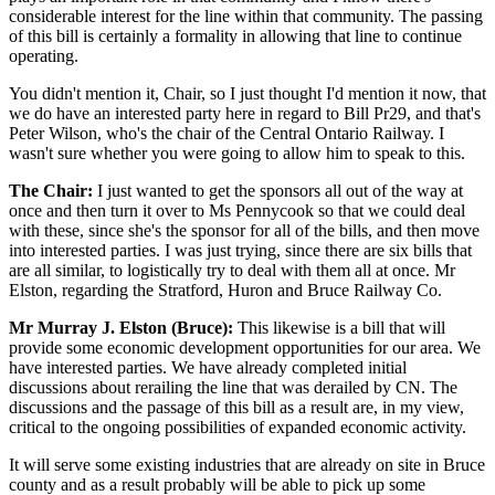
considerable interest for the line within that community. The passing
of this bill is certainly a formality in allowing that line to continue
operating.
You didn't mention it, Chair, so I just thought I'd mention it now, that
we do have an interested party here in regard to Bill Pr29, and that's
Peter Wilson, who's the chair of the Central Ontario Railway. I
wasn't sure whether you were going to allow him to speak to this.
The Chair:
I just wanted to get the sponsors all out of the way at
once and then turn it over to Ms Pennycook so that we could deal
with these, since she's the sponsor for all of the bills, and then move
into interested parties. I was just trying, since there are six bills that
are all similar, to logistically try to deal with them all at once. Mr
Elston, regarding the Stratford, Huron and Bruce Railway Co.
Mr Murray J. Elston (Bruce):
This likewise is a bill that will
provide some economic development opportunities for our area. We
have interested parties. We have already completed initial
discussions about rerailing the line that was derailed by CN. The
discussions and the passage of this bill as a result are, in my view,
critical to the ongoing possibilities of expanded economic activity.
It will serve some existing industries that are already on site in Bruce
county and as a result probably will be able to pick up some