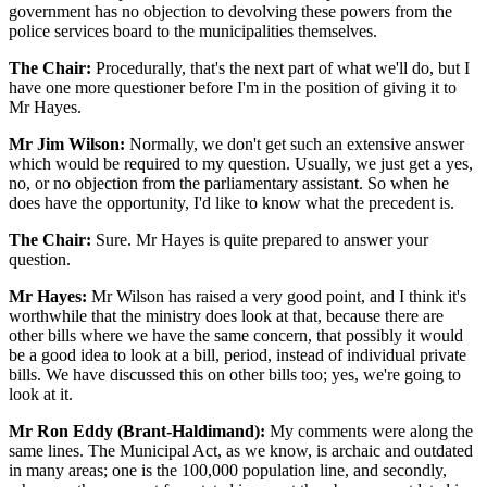
government has no objection to devolving these powers from the
police services board to the municipalities themselves.
The Chair:
Procedurally, that's the next part of what we'll do, but I
have one more questioner before I'm in the position of giving it to
Mr Hayes.
Mr Jim Wilson:
Normally, we don't get such an extensive answer
which would be required to my question. Usually, we just get a yes,
no, or no objection from the parliamentary assistant. So when he
does have the opportunity, I'd like to know what the precedent is.
The Chair:
Sure. Mr Hayes is quite prepared to answer your
question.
Mr Hayes:
Mr Wilson has raised a very good point, and I think it's
worthwhile that the ministry does look at that, because there are
other bills where we have the same concern, that possibly it would
be a good idea to look at a bill, period, instead of individual private
bills. We have discussed this on other bills too; yes, we're going to
look at it.
Mr Ron Eddy (Brant-Haldimand):
My comments were along the
same lines. The Municipal Act, as we know, is archaic and outdated
in many areas; one is the 100,000 population line, and secondly,