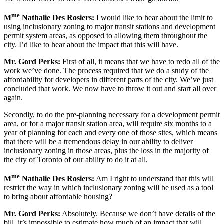
me
M
Nathalie Des Rosiers:
I would like to hear about the limit to
using inclusionary zoning to major transit stations and development
permit system areas, as opposed to allowing them throughout the
city. I’d like to hear about the impact that this will have.
Mr. Gord Perks:
First of all, it means that we have to redo all of the
work we’ve done. The process required that we do a study of the
affordability for developers in different parts of the city. We’ve just
concluded that work. We now have to throw it out and start all over
again.
Secondly, to do the pre-planning necessary for a development permit
area, or for a major transit station area, will require six months to a
year of planning for each and every one of those sites, which means
that there will be a tremendous delay in our ability to deliver
inclusionary zoning in those areas, plus the loss in the majority of
the city of Toronto of our ability to do it at all.
me
M
Nathalie Des Rosiers:
Am I right to understand that this will
restrict the way in which inclusionary zoning will be used as a tool
to bring about affordable housing?
Mr. Gord Perks:
Absolutely. Because we don’t have details of the
bill, it’s impossible to estimate how much of an impact that will