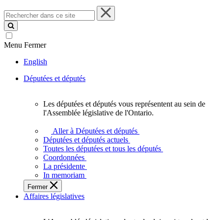
Rechercher
dans
ce
site
Menu
Fermer
English
Députées et députés
Les députées et députés vous représentent au sein de
Les
l'Assemblée législative de l'Ontario.
députées
et
Aller à Députées et députés
députés
Députées et députés actuels
vous
Toutes les députées et tous les députés
représentent
Coordonnées
au
La présidente
sein
In memoriam
de
Fermer
l'Assemblée
Affaires législatives
législative
de
l'Ontario.