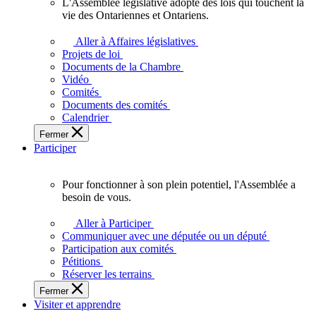
L'Assemblée législative adopte des lois qui touchent la
L'Assemblée
vie des Ontariennes et Ontariens.
législative
adopte
Aller à Affaires législatives
des
Projets de loi
lois
Documents de la Chambre
qui
Vidéo
touchent
Comités
la
Documents des comités
vie
Calendrier
des
Fermer
Ontariennes
Participer
et
Ontariens.
Pour fonctionner à son plein potentiel, l'Assemblée a
Pour
besoin de vous.
fonctionner
à
Aller à Participer
son
Communiquer avec une députée ou un député
plein
Participation aux comités
potentiel,
Pétitions
l'Assemblée
Réserver les terrains
a
Fermer
besoin
Visiter et apprendre
de