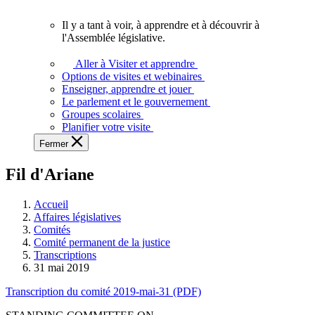
vous.
Il y a tant à voir, à apprendre et à découvrir à
Il
l'Assemblée législative.
y
a
Aller à Visiter et apprendre
tant
Options de visites et webinaires
à
Enseigner, apprendre et jouer
voir,
Le parlement et le gouvernement
à
Groupes scolaires
apprendre
Planifier votre visite
et
Fermer
à
découvrir
Fil d'Ariane
à
l'Assemblée
législative.
Accueil
Affaires législatives
Comités
Comité permanent de la justice
Transcriptions
31 mai 2019
Transcription du comité 2019-mai-31 (PDF)