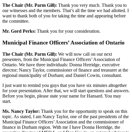
The Chair (Mr. Parm Gill):
Thank you very much. Thank you to
our witnesses and the members. That’s all the time we had allotted. I
want to thank both of you for taking the time and appearing before
the committee.
Mr. Gord Perks:
Thank you for your consideration.
Municipal Finance Officers’ Association of Ontario
The Chair (Mr. Parm Gill):
We will now call on our next
presenters, from the Municipal Finance Officers’ Association of
Ontario. We have three individuals: Donna Herridge, executive
director; Nancy Taylor, commissioner of finance and treasurer at the
regional municipality of Durham; and Daniel Cowin, consultant.
I just want to remind you guys that you have six minutes altogether
for your presentation. After that, we will start questions and answers.
Before you begin, please state your name for Hansard. You may
start.
Ms.
Nancy Taylor:
Thank you for the opportunity to speak on this
topic. As stated, I am Nancy Taylor, one of the past presidents of the
Municipal Finance Officers’ Association and the commissioner of
finance in Durham region. With me I have Donna Herridge, the