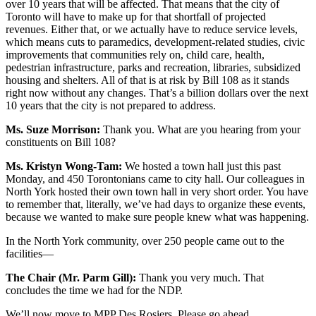
over 10 years that will be affected. That means that the city of
Toronto will have to make up for that shortfall of projected
revenues. Either that, or we actually have to reduce service levels,
which means cuts to paramedics, development-related studies, civic
improvements that communities rely on, child care, health,
pedestrian infrastructure, parks and recreation, libraries, subsidized
housing and shelters. All of that is at risk by Bill 108 as it stands
right now without any changes. That’s a billion dollars over the next
10 years that the city is not prepared to address.
Ms. Suze Morrison:
Thank you. What are you hearing from your
constituents on Bill 108?
Ms. Kristyn Wong-Tam:
We hosted a town hall just this past
Monday, and 450 Torontonians came to city hall. Our colleagues in
North York hosted their own town hall in very short order. You have
to remember that, literally, we’ve had days to organize these events,
because we wanted to make sure people knew what was happening.
In the North York community, over 250 people came out to the
facilities—
The Chair (Mr. Parm Gill):
Thank you very much. That
concludes the time we had for the NDP.
We’ll now move to MPP Des Rosiers. Please go ahead.