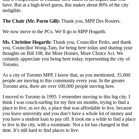
have. But at a high-level guess, this makes about 80% of the city
ineligible.
The Chair (Mr. Parm Gill):
Thank you, MPP Des Rosiers.
We now move to the PCs. We’ll go to MPP Hogarth.
Ms. Christine Hogarth:
Thank you, Councillor Perks, and thank
you, Councillor Wong-Tam, for being here today and sharing your
thoughts on Bill 108, the More Homes, More Choice Act. We
certainly appreciate you being here today, representing the city of
Toronto.
As a city of Toronto MPP, I know that, as you mentioned, 35,000
people are moving to this community every year. In the greater
Toronto area, there are over 100,000 people moving here.
I moved to Toronto in 1995. I remember moving to this big city. I
think I was couch-surfing for my first six months, trying to find a
place to live, as we do, a place that was affordable to live, because
you leave university and you don’t have a whole lot of money and
you have a student loan to pay off. It took me a while to find a place
to live in the city, with a roommate. Not a lot has changed in that
time. It’s still hard to find places to live.