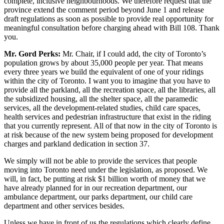
complete, inclusive neighbourhoods. We therefore request that the
province extend the comment period beyond June 1 and release
draft regulations as soon as possible to provide real opportunity for
meaningful consultation before charging ahead with Bill 108. Thank
you.
Mr. Gord Perks:
Mr. Chair, if I could add, the city of Toronto’s
population grows by about 35,000 people per year. That means
every three years we build the equivalent of one of your ridings
within the city of Toronto. I want you to imagine that you have to
provide all the parkland, all the recreation space, all the libraries, all
the subsidized housing, all the shelter space, all the paramedic
services, all the development-related studies, child care spaces,
health services and pedestrian infrastructure that exist in the riding
that you currently represent. All of that now in the city of Toronto is
at risk because of the new system being proposed for development
charges and parkland dedication in section 37.
We simply will not be able to provide the services that people
moving into Toronto need under the legislation, as proposed. We
will, in fact, be putting at risk $1 billion worth of money that we
have already planned for in our recreation department, our
ambulance department, our parks department, our child care
department and other services besides.
Unless we have in front of us the regulations which clearly define