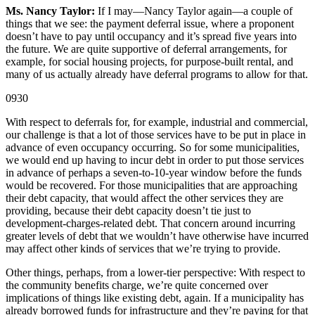
Ms. Nancy Taylor:
If I may—Nancy Taylor again—a couple of
things that we see: the payment deferral issue, where a proponent
doesn’t have to pay until occupancy and it’s spread five years into
the future. We are quite supportive of deferral arrangements, for
example, for social housing projects, for purpose-built rental, and
many of us actually already have deferral programs to allow for that.
0930
With respect to deferrals for, for example, industrial and commercial,
our challenge is that a lot of those services have to be put in place in
advance of even occupancy occurring. So for some municipalities,
we would end up having to incur debt in order to put those services
in advance of perhaps a seven-to-10-year window before the funds
would be recovered. For those municipalities that are approaching
their debt capacity, that would affect the other services they are
providing, because their debt capacity doesn’t tie just to
development-charges-related debt. That concern around incurring
greater levels of debt that we wouldn’t have otherwise have incurred
may affect other kinds of services that we’re trying to provide.
Other things, perhaps, from a lower-tier perspective: With respect to
the community benefits charge, we’re quite concerned over
implications of things like existing debt, again. If a municipality has
already borrowed funds for infrastructure and they’re paying for that