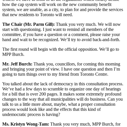
how the cap system will work on the new community benefit
system, we are unable, as a city, to plan for and provide the services
that new residents to Toronto will need.
The Chair (Mr. Parm Gill):
Thank you very much. We will now
start with questioning. I just want to remind all members of the
committee, if you have a question or a comment, please raise your
hand and wait to be recognized. We’ll try to avoid back-and-forth.
The first round will begin with the official opposition. We’ll go to
MPP Burch.
Mr. Jeff Burch:
Thank you, councillors, for coming this morning
and bringing your point of view. I have one question and then I’m
going to turn things over to my friend from Toronto Centre.
You talked about the lack of democracy in this consultation process.
We’ve had a few days to scramble to organize one day of hearings
for a bill that is over 200 pages. It makes some extremely profound
changes to the way that all municipalities will do business. Can you
talk to us a little more about, maybe, what a proper consultation
process would look like and the effects that this kind of
undemocratic process is having?
Ms. Kristyn Wong-Tam:
Thank you very much, MPP Burch, for