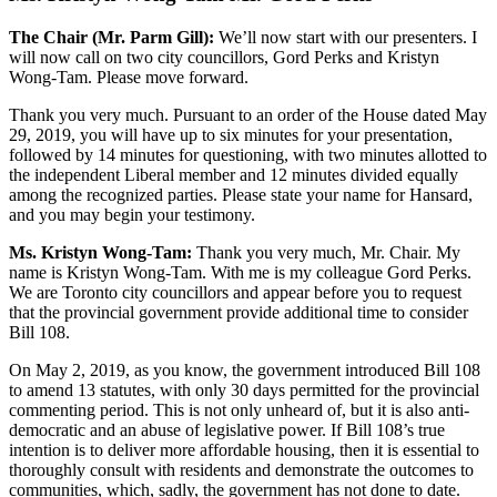
The Chair (Mr. Parm Gill):
We’ll now start with our presenters. I
will now call on two city councillors, Gord Perks and Kristyn
Wong-Tam. Please move forward.
Thank you very much. Pursuant to an order of the House dated May
29, 2019, you will have up to six minutes for your presentation,
followed by 14 minutes for questioning, with two minutes allotted to
the independent Liberal member and 12 minutes divided equally
among the recognized parties. Please state your name for Hansard,
and you may begin your testimony.
Ms.
Kristyn Wong-Tam:
Thank you very much, Mr. Chair. My
name is Kristyn Wong-Tam. With me is my colleague Gord Perks.
We are Toronto city councillors and appear before you to request
that the provincial government provide additional time to consider
Bill 108.
On May 2, 2019, as you know, the government introduced Bill 108
to amend 13 statutes, with only 30 days permitted for the provincial
commenting period. This is not only unheard of, but it is also anti-
democratic and an abuse of legislative power. If Bill 108’s true
intention is to deliver more affordable housing, then it is essential to
thoroughly consult with residents and demonstrate the outcomes to
communities, which, sadly, the government has not done to date.