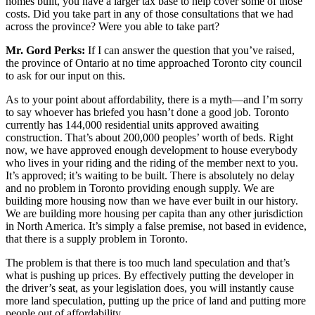
homes built, you have a larger tax base to help cover some of those
costs. Did you take part in any of those consultations that we had
across the province? Were you able to take part?
Mr. Gord Perks:
If I can answer the question that you’ve raised,
the province of Ontario at no time approached Toronto city council
to ask for our input on this.
As to your point about affordability, there is a myth—and I’m sorry
to say whoever has briefed you hasn’t done a good job. Toronto
currently has 144,000 residential units approved awaiting
construction. That’s about 200,000 peoples’ worth of beds. Right
now, we have approved enough development to house everybody
who lives in your riding and the riding of the member next to you.
It’s approved; it’s waiting to be built. There is absolutely no delay
and no problem in Toronto providing enough supply. We are
building more housing now than we have ever built in our history.
We are building more housing per capita than any other jurisdiction
in North America. It’s simply a false premise, not based in evidence,
that there is a supply problem in Toronto.
The problem is that there is too much land speculation and that’s
what is pushing up prices. By effectively putting the developer in
the driver’s seat, as your legislation does, you will instantly cause
more land speculation, putting up the price of land and putting more
people out of affordability.