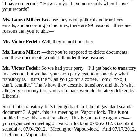
“I have no records.” How can you have no records when I have
your records?
Ms. Laura Miller:
Because they were political and transitory
emails, and according to the rules, there are 99 reasons—there are
reasons that you’re able—
Mr. Victor Fedeli:
Well, they’re not transitory.
Ms. Laura Miller:
—that you’re supposed to delete documents,
and these documents would fall under those reasons.
Mr. Victor Fedeli:
So we had your party—I’ll get back to transitory
in a second, but we had your own party read to us one day what
transitory is. That’s the “Can you go for a coffee, Tom?” “No, I
can’t, Jennifer.” That’s how they describe transitory, and that’s why,
allegedly, so many thousands of emails were deliberately deleted by
Liberals.
So if that’s transitory, let’s then go back to Liberal gas plant scandal
document 3. Again, this is a meeting re: Vapour-lock. This is not
political now; this is not transitory. This is you as the organizer—
you organized a meeting on Vapour-lock on 07/06/2012. Gas plant
scandal 4, 07/04/2012, “Meeting re: Vapour-lock.” And 07/17/2012,
Tel/Con re: Vapour-lock.