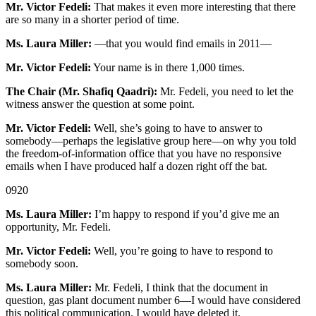
Mr. Victor Fedeli:
That makes it even more interesting that there
are so many in a shorter period of time.
Ms. Laura Miller:
—that you would find emails in 2011—
Mr. Victor Fedeli:
Your name is in there 1,000 times.
The Chair (Mr. Shafiq Qaadri):
Mr. Fedeli, you need to let the
witness answer the question at some point.
Mr. Victor Fedeli:
Well, she’s going to have to answer to
somebody—perhaps the legislative group here—on why you told
the freedom-of-information office that you have no responsive
emails when I have produced half a dozen right off the bat.
0920
Ms. Laura Miller:
I’m happy to respond if you’d give me an
opportunity, Mr. Fedeli.
Mr. Victor Fedeli:
Well, you’re going to have to respond to
somebody soon.
Ms. Laura Miller:
Mr. Fedeli, I think that the document in
question, gas plant document number 6—I would have considered
this political communication. I would have deleted it.