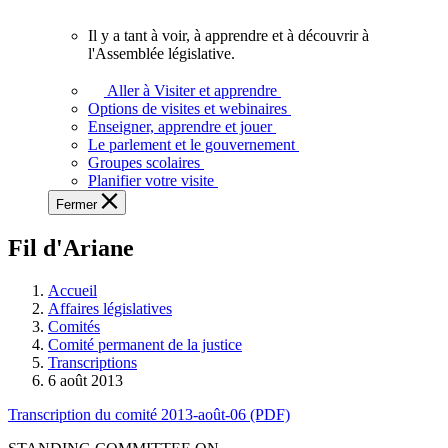
vous.
Il y a tant à voir, à apprendre et à découvrir à
Il
l'Assemblée législative.
y
a
Aller à Visiter et apprendre
tant
Options de visites et webinaires
à
Enseigner, apprendre et jouer
voir,
Le parlement et le gouvernement
à
Groupes scolaires
apprendre
Planifier votre visite
et
Fermer
à
découvrir
Fil d'Ariane
à
l'Assemblée
législative.
Accueil
Affaires législatives
Comités
Comité permanent de la justice
Transcriptions
6 août 2013
Transcription du comité 2013-août-06 (PDF)