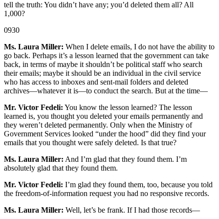
tell the truth: You didn’t have any; you’d deleted them all? All
1,000?
0930
Ms. Laura Miller:
When I delete emails, I do not have the ability to
go back. Perhaps it’s a lesson learned that the government can take
back, in terms of maybe it shouldn’t be political staff who search
their emails; maybe it should be an individual in the civil service
who has access to inboxes and sent-mail folders and deleted
archives—whatever it is—to conduct the search. But at the time—
Mr. Victor Fedeli:
You know the lesson learned? The lesson
learned is, you thought you deleted your emails permanently and
they weren’t deleted permanently. Only when the Ministry of
Government Services looked “under the hood” did they find your
emails that you thought were safely deleted. Is that true?
Ms. Laura Miller:
And I’m glad that they found them. I’m
absolutely glad that they found them.
Mr. Victor Fedeli:
I’m glad they found them, too, because you told
the freedom-of-information request you had no responsive records.
Ms. Laura Miller:
Well, let’s be frank. If I had those records—