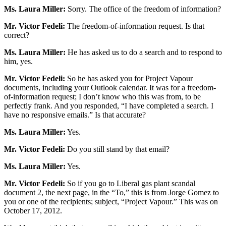
Ms. Laura Miller:
Sorry. The office of the freedom of information?
Mr. Victor Fedeli:
The freedom-of-information request. Is that
correct?
Ms. Laura Miller:
He has asked us to do a search and to respond to
him, yes.
Mr. Victor Fedeli:
So he has asked you for Project Vapour
documents, including your Outlook calendar. It was for a freedom-
of-information request; I don’t know who this was from, to be
perfectly frank. And you responded, “I have completed a search. I
have no responsive emails.” Is that accurate?
Ms. Laura Miller:
Yes.
Mr. Victor Fedeli:
Do you still stand by that email?
Ms. Laura Miller:
Yes.
Mr. Victor Fedeli:
So if you go to Liberal gas plant scandal
document 2, the next page, in the “To,” this is from Jorge Gomez to
you or one of the recipients; subject, “Project Vapour.” This was on
October 17, 2012.