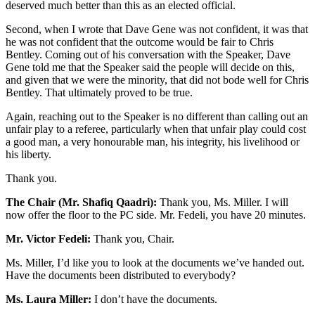
deserved much better than this as an elected official.
Second, when I wrote that Dave Gene was not confident, it was that
he was not confident that the outcome would be fair to Chris
Bentley. Coming out of his conversation with the Speaker, Dave
Gene told me that the Speaker said the people will decide on this,
and given that we were the minority, that did not bode well for Chris
Bentley. That ultimately proved to be true.
Again, reaching out to the Speaker is no different than calling out an
unfair play to a referee, particularly when that unfair play could cost
a good man, a very honourable man, his integrity, his livelihood or
his liberty.
Thank you.
The Chair (Mr. Shafiq Qaadri):
Thank you, Ms. Miller. I will
now offer the floor to the PC side. Mr. Fedeli, you have 20 minutes.
Mr. Victor Fedeli:
Thank you, Chair.
Ms. Miller, I’d like you to look at the documents we’ve handed out.
Have the documents been distributed to everybody?
Ms. Laura Miller:
I don’t have the documents.