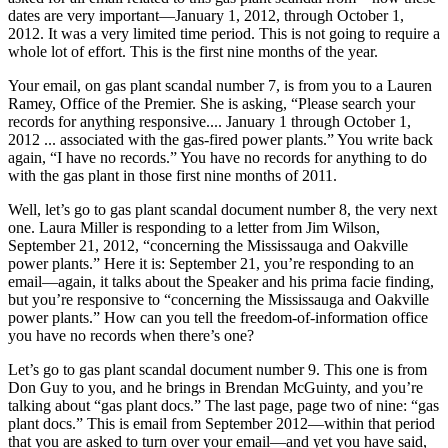
dates are very important—January 1, 2012, through October 1,
2012. It was a very limited time period. This is not going to require a
whole lot of effort. This is the first nine months of the year.
Your email, on gas plant scandal number 7, is from you to a Lauren
Ramey, Office of the Premier. She is asking, “Please search your
records for anything responsive.... January 1 through October 1,
2012 ... associated with the gas-fired power plants.” You write back
again, “I have no records.” You have no records for anything to do
with the gas plant in those first nine months of 2011.
Well, let’s go to gas plant scandal document number 8, the very next
one. Laura Miller is responding to a letter from Jim Wilson,
September 21, 2012, “concerning the Mississauga and Oakville
power plants.” Here it is: September 21, you’re responding to an
email—again, it talks about the Speaker and his prima facie finding,
but you’re responsive to “concerning the Mississauga and Oakville
power plants.” How can you tell the freedom-of-information office
you have no records when there’s one?
Let’s go to gas plant scandal document number 9. This one is from
Don Guy to you, and he brings in Brendan McGuinty, and you’re
talking about “gas plant docs.” The last page, page two of nine: “gas
plant docs.” This is email from September 2012—within that period
that you are asked to turn over your email—and yet you have said,