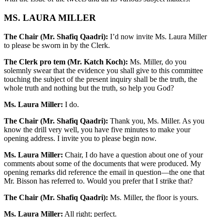
MS. LAURA MILLER
The Chair (Mr. Shafiq Qaadri):
I’d now invite Ms. Laura Miller
to please be sworn in by the Clerk.
The Clerk pro tem (Mr. Katch Koch):
Ms. Miller, do you
solemnly swear that the evidence you shall give to this committee
touching the subject of the present inquiry shall be the truth, the
whole truth and nothing but the truth, so help you God?
Ms. Laura Miller:
I do.
The Chair (Mr. Shafiq Qaadri):
Thank you, Ms. Miller. As you
know the drill very well, you have five minutes to make your
opening address. I invite you to please begin now.
Ms. Laura Miller:
Chair, I do have a question about one of your
comments about some of the documents that were produced. My
opening remarks did reference the email in question—the one that
Mr. Bisson has referred to. Would you prefer that I strike that?
The Chair (Mr. Shafiq Qaadri):
Ms. Miller, the floor is yours.
Ms. Laura Miller:
All right; perfect.