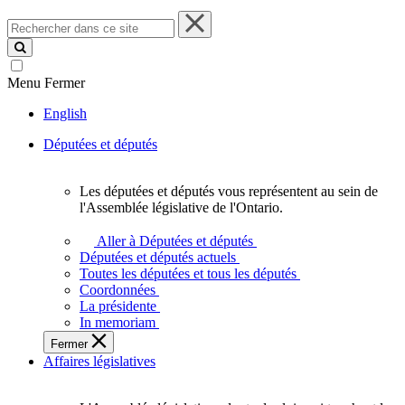
Rechercher
dans
ce
site
Menu
Fermer
English
Députées et députés
Les députées et députés vous représentent au sein de
Les
l'Assemblée législative de l'Ontario.
députées
et
Aller à Députées et députés
députés
Députées et députés actuels
vous
Toutes les députées et tous les députés
représentent
Coordonnées
au
La présidente
sein
In memoriam
de
Fermer
l'Assemblée
Affaires législatives
législative
de
l'Ontario.