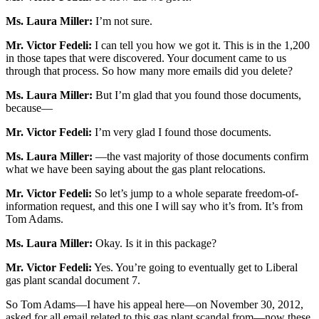
Ms. Laura Miller:
I’m not sure.
Mr. Victor Fedeli:
I can tell you how we got it. This is in the 1,200
in those tapes that were discovered. Your document came to us
through that process. So how many more emails did you delete?
Ms. Laura Miller:
But I’m glad that you found those documents,
because—
Mr. Victor Fedeli:
I’m very glad I found those documents.
Ms. Laura Miller:
—the vast majority of those documents confirm
what we have been saying about the gas plant relocations.
Mr. Victor Fedeli:
So let’s jump to a whole separate freedom-of-
information request, and this one I will say who it’s from. It’s from
Tom Adams.
Ms. Laura Miller:
Okay. Is it in this package?
Mr. Victor Fedeli:
Yes. You’re going to eventually get to Liberal
gas plant scandal document 7.
So Tom Adams—I have his appeal here—on November 30, 2012,
asked for all email related to this gas plant scandal from—now these