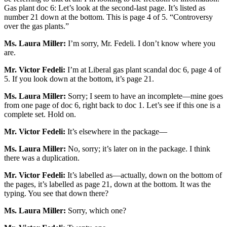
Gas plant doc 6: Let’s look at the second-last page. It’s listed as
number 21 down at the bottom. This is page 4 of 5. “Controversy
over the gas plants.”
Ms. Laura Miller:
I’m sorry, Mr. Fedeli. I don’t know where you
are.
Mr. Victor Fedeli:
I’m at Liberal gas plant scandal doc 6, page 4 of
5. If you look down at the bottom, it’s page 21.
Ms. Laura Miller:
Sorry; I seem to have an incomplete—mine goes
from one page of doc 6, right back to doc 1. Let’s see if this one is a
complete set. Hold on.
Mr. Victor Fedeli:
It’s elsewhere in the package—
Ms. Laura Miller:
No, sorry; it’s later on in the package. I think
there was a duplication.
Mr. Victor Fedeli:
It’s labelled as—actually, down on the bottom of
the pages, it’s labelled as page 21, down at the bottom. It was the
typing. You see that down there?
Ms. Laura Miller:
Sorry, which one?