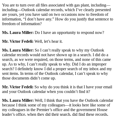
You are to turn over all files associated with gas plant, including—
including—Outlook calendar records, which I’ve clearly presented
are yours, yet you have said on two occasions now to freedom of
information, “I don’t have any.” How do you justify that sentence to
freedom of information?
Ms. Laura Miller:
Do I have an opportunity to respond now?
Mr. Victor Fedeli:
Well, let’s hear it.
Ms. Laura Miller:
So I can’t really speak to why my Outlook
calendar records would not have shown up in a search. I did do a
search, as we were required, on those terms, and none of this came
up. As to why, I can’t really speak to why. Did I do an improper
search? I definitely know I did a proper search of my inbox and my
sent items. In terms of the Outlook calendar, I can’t speak to why
those documents didn’t come up.
Mr. Victor Fedeli:
So why do you think it is that I have your email
and your Outlook calendar when you couldn’t find it?
Ms. Laura Miller:
Well, I think that you have the Outlook calendar
because I think some of my colleagues—it looks here like some of
my colleagues in the Premier’s office and the government House
leader’s office, when they did their search, did find these records,