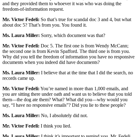
and they provided them to whoever it was who was doing the
freedom-of-information request.
Mr. Victor Fedeli:
So that’s true for scandal doc 3 and 4, but what
about doc 5? That’s from you. You found it.
Ms. Laura Miller:
Sorry, which document was that?
Mr. Victor Fedeli:
Doc 5. The first one is from Wendy McCann;
the second one is from Kevin Spafford. The third one is from you.
Why did you tell the freedom of information you have no responsive
documents when you indeed did have documents?
Ms. Laura Miller:
I believe that at the time that I did the search, no
records came up.
Mr. Victor Fedeli:
You’re named in more than 1,000 emails, and
you are sitting there under oath and want us to believe that you told
them—the dog ate them? What? What did you—why would you
say, “I have no responsive emails”? Did you lie to these people?
Ms. Laura Miller:
No, I absolutely did not.
Mr. Victor Fedeli:
I think you lied.
Ms. Laura Miller:
I think it’s important to remind you, Mr. Fedeli