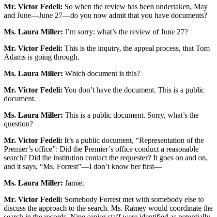
Mr. Victor Fedeli:
So when the review has been undertaken, May
and June—June 27—do you now admit that you have documents?
Ms. Laura Miller:
I’m sorry; what’s the review of June 27?
Mr. Victor Fedeli:
This is the inquiry, the appeal process, that Tom
Adams is going through.
Ms. Laura Miller:
Which document is this?
Mr. Victor Fedeli:
You don’t have the document. This is a public
document.
Ms. Laura Miller:
This is a public document. Sorry, what’s the
question?
Mr. Victor Fedeli:
It’s a public document, “Representation of the
Premier’s office”: Did the Premier’s office conduct a reasonable
search? Did the institution contact the requester? It goes on and on,
and it says, “Ms. Forrest”—I don’t know her first—
Ms. Laura Miller:
Jamie.
Mr. Victor Fedeli:
Somebody Forrest met with somebody else to
discuss the approach to the search. Ms. Ramey would coordinate the
search in the records. Nine senior staff were identified as potentially