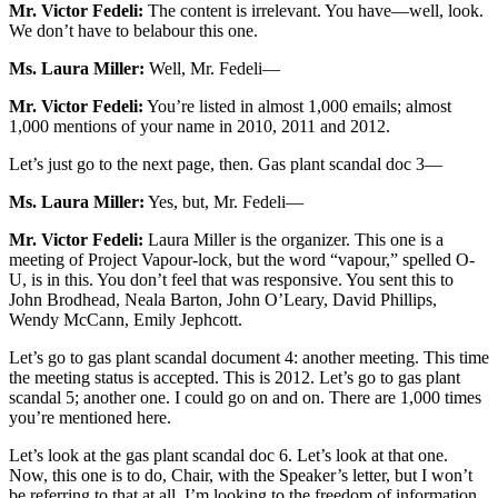
Mr. Victor Fedeli:
The content is irrelevant. You have—well, look.
We don’t have to belabour this one.
Ms. Laura Miller:
Well, Mr. Fedeli—
Mr. Victor Fedeli:
You’re listed in almost 1,000 emails; almost
1,000 mentions of your name in 2010, 2011 and 2012.
Let’s just go to the next page, then. Gas plant scandal doc 3—
Ms. Laura Miller:
Yes, but, Mr. Fedeli—
Mr. Victor Fedeli:
Laura Miller is the organizer. This one is a
meeting of Project Vapour-lock, but the word “vapour,” spelled O-
U, is in this. You don’t feel that was responsive. You sent this to
John Brodhead, Neala Barton, John O’Leary, David Phillips,
Wendy McCann, Emily Jephcott.
Let’s go to gas plant scandal document 4: another meeting. This time
the meeting status is accepted. This is 2012. Let’s go to gas plant
scandal 5; another one. I could go on and on. There are 1,000 times
you’re mentioned here.
Let’s look at the gas plant scandal doc 6. Let’s look at that one.
Now, this one is to do, Chair, with the Speaker’s letter, but I won’t
be referring to that at all. I’m looking to the freedom of information.