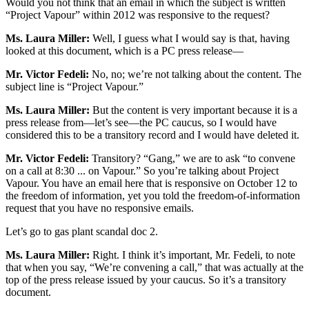
Would you not think that an email in which the subject is written
“Project Vapour” within 2012 was responsive to the request?
Ms. Laura Miller:
Well, I guess what I would say is that, having
looked at this document, which is a PC press release—
Mr. Victor Fedeli:
No, no; we’re not talking about the content. The
subject line is “Project Vapour.”
Ms. Laura Miller:
But the content is very important because it is a
press release from—let’s see—the PC caucus, so I would have
considered this to be a transitory record and I would have deleted it.
Mr. Victor Fedeli:
Transitory? “Gang,” we are to ask “to convene
on a call at 8:30 ... on Vapour.” So you’re talking about Project
Vapour. You have an email here that is responsive on October 12 to
the freedom of information, yet you told the freedom-of-information
request that you have no responsive emails.
Let’s go to gas plant scandal doc 2.
Ms. Laura Miller:
Right. I think it’s important, Mr. Fedeli, to note
that when you say, “We’re convening a call,” that was actually at the
top of the press release issued by your caucus. So it’s a transitory
document.