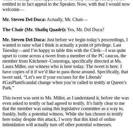
entitled to in fact appeal to the Speaker. Now, with that I would now
welcome—
Mr. Steven Del Duca:
Actually, Mr. Chair—
The Chair (Mr. Shafiq Qaadri):
Yes, Mr. Del Duca?
Mr. Steven Del Duca:
Just before we begin today’s proceedings, I
wanted to raise what I think is actually a point of privilege. Last
Tuesday—and I’m happy to table this with the Clerk—I was quite
upset to come across a tweet from a member of the PC caucus, the
member from Kitchener–Conestoga, specifically directed at Ms.
Laura Miller, our witness who is here today. The tweet is here. I
have copies of it if we’d like to pass those around. Specifically, that
tweet said, “Let’s see if your excuses for the Liberals’
#GasPlantScandal change when you’re called to testify at Queen’s
Park.”
This tweet was sent to Ms. Miller, as I understand it, before she was
even asked to testify or had agreed to testify. It’s fairly clear to me
that the member was using this legislative committee as a way to,
frankly, bully a potential witness. While she has chosen to testify
here today despite this attack, I worry that this kind of online
intimidation will actually turn off other potential witnesses.