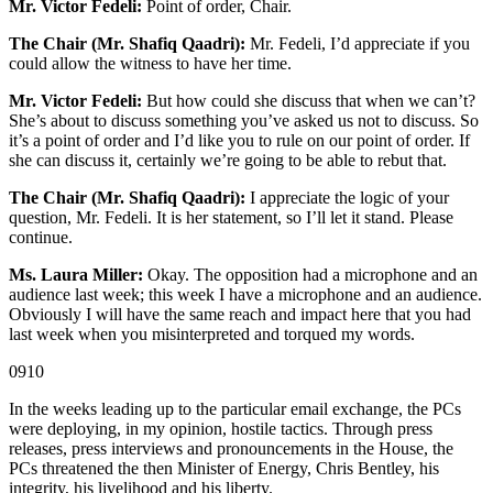
Mr. Victor Fedeli:
Point of order, Chair.
The Chair (Mr. Shafiq Qaadri):
Mr. Fedeli, I’d appreciate if you
could allow the witness to have her time.
Mr. Victor Fedeli:
But how could she discuss that when we can’t?
She’s about to discuss something you’ve asked us not to discuss. So
it’s a point of order and I’d like you to rule on our point of order. If
she can discuss it, certainly we’re going to be able to rebut that.
The Chair (Mr. Shafiq Qaadri):
I appreciate the logic of your
question, Mr. Fedeli. It is her statement, so I’ll let it stand. Please
continue.
Ms. Laura Miller:
Okay. The opposition had a microphone and an
audience last week; this week I have a microphone and an audience.
Obviously I will have the same reach and impact here that you had
last week when you misinterpreted and torqued my words.
0910
In the weeks leading up to the particular email exchange, the PCs
were deploying, in my opinion, hostile tactics. Through press
releases, press interviews and pronouncements in the House, the
PCs threatened the then Minister of Energy, Chris Bentley, his
integrity, his livelihood and his liberty.