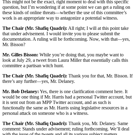
This might not be the exact, right moment to deal with this specific
question, but I’m wondering if at some point we can get a ruling on
these kinds of online threats—whether the use of this committee’s
work is an appropriate way to antagonize a potential witness.
The Chair (Mr. Shafiq Qaadri):
All right; I will at this point take
that under advisement. I would invite you to please submit the
documentation. A ruling will be forthcoming. Now, with that—yes,
Mr. Bisson?
Mr. Gilles Bisson:
While you’re doing that, you maybe want to
look at July 29, a tweet from Laura Miller that essentially calls this
committee a partisan witch hunt.
The Chair (Mr. Shafiq Qaadri):
Thank you for that, Mr. Bisson. If
there’s any further—yes, Mr. Delaney.
Mr. Bob Delaney:
Yes, there is one clarification comment here. It
would be one thing if Mr. Harris had a personal Twitter account, but
it is sent out from an MPP Twitter account, and as such is
functionally the same as Mr. Harris using legislative resources in a
personal attack on someone who is a witness.
The Chair (Mr. Shafiq Qaadri):
Thank you, Mr. Delaney. Same
comment: Stands under advisement; ruling forthcoming. We’ll deal
with the issue of the tweets and all its various subject matters.