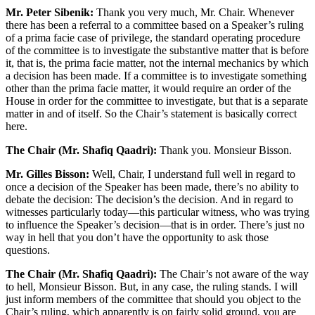
Mr. Peter Sibenik:
Thank you very much, Mr. Chair. Whenever
there has been a referral to a committee based on a Speaker’s ruling
of a prima facie case of privilege, the standard operating procedure
of the committee is to investigate the substantive matter that is before
it, that is, the prima facie matter, not the internal mechanics by which
a decision has been made. If a committee is to investigate something
other than the prima facie matter, it would require an order of the
House in order for the committee to investigate, but that is a separate
matter in and of itself. So the Chair’s statement is basically correct
here.
The Chair (Mr. Shafiq Qaadri):
Thank you. Monsieur Bisson.
Mr. Gilles Bisson:
Well, Chair, I understand full well in regard to
once a decision of the Speaker has been made, there’s no ability to
debate the decision: The decision’s the decision. And in regard to
witnesses particularly today—this particular witness, who was trying
to influence the Speaker’s decision—that is in order. There’s just no
way in hell that you don’t have the opportunity to ask those
questions.
The Chair (Mr. Shafiq Qaadri):
The Chair’s not aware of the way
to hell, Monsieur Bisson. But, in any case, the ruling stands. I will
just inform members of the committee that should you object to the
Chair’s ruling, which apparently is on fairly solid ground, you are