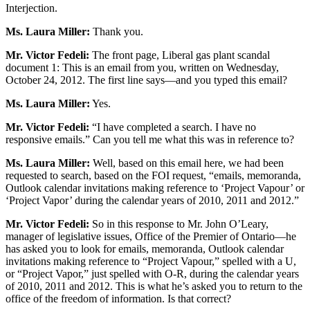
Interjection.
Ms. Laura Miller:
Thank you.
Mr. Victor Fedeli:
The front page, Liberal gas plant scandal
document 1: This is an email from you, written on Wednesday,
October 24, 2012. The first line says—and you typed this email?
Ms. Laura Miller:
Yes.
Mr. Victor Fedeli:
“I have completed a search. I have no
responsive emails.” Can you tell me what this was in reference to?
Ms. Laura Miller:
Well, based on this email here, we had been
requested to search, based on the FOI request, “emails, memoranda,
Outlook calendar invitations making reference to ‘Project Vapour’ or
‘Project Vapor’ during the calendar years of 2010, 2011 and 2012.”
Mr. Victor Fedeli:
So in this response to Mr. John O’Leary,
manager of legislative issues, Office of the Premier of Ontario—he
has asked you to look for emails, memoranda, Outlook calendar
invitations making reference to “Project Vapour,” spelled with a U,
or “Project Vapor,” just spelled with O-R, during the calendar years
of 2010, 2011 and 2012. This is what he’s asked you to return to the
office of the freedom of information. Is that correct?