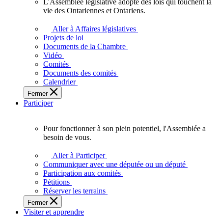
L'Assemblée législative adopte des lois qui touchent la
L'Assemblée
vie des Ontariennes et Ontariens.
législative
adopte
Aller à Affaires législatives
des
Projets de loi
lois
Documents de la Chambre
qui
Vidéo
touchent
Comités
la
Documents des comités
vie
Calendrier
des
Fermer
Ontariennes
Participer
et
Ontariens.
Pour fonctionner à son plein potentiel, l'Assemblée a
Pour
besoin de vous.
fonctionner
à
Aller à Participer
son
Communiquer avec une députée ou un député
plein
Participation aux comités
potentiel,
Pétitions
l'Assemblée
Réserver les terrains
a
Fermer
besoin
Visiter et apprendre
de