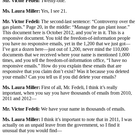
Mr. Victor Fedeli:
Twenty-one.
Ms. Laura Miller:
Yes, I see 21.
Mr. Victor Fedeli:
The second-last sentence: “Controversy over the
gas plants.” Page 20, in the middle: “Manage the gas plant issue.”
This document here is October 2012, and you’re in it. This is a
responsive document. You told the freedom-of-information people
you have no responsive emails, yet in the 1,200 that we just got—
I’ve got a dozen here—just out of 1,200, never mind the 110,000
documents that we received where your name is mentioned 1,000
times, and you tell the freedom-of-information office, “I have no
responsive emails.” How do you explain these emails that are
responsive that you claim don’t exist? Was it because you deleted
your emails? Can you tell us if you did delete your emails?
Ms. Laura Miller:
First of all, Mr. Fedeli, I think it’s really
important, when you say you have thousands of emails from 2010,
2011 and 2012—
Mr. Victor Fedeli:
We have your name in thousands of emails.
Ms. Laura Miller:
I think it’s important to note that in 2011, I was
actually on an unpaid leave from the government, so I find it
unusual that you would find—