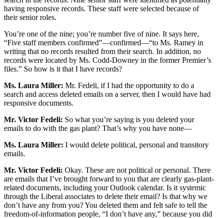
having responsive records. These staff were selected because of
their senior roles.
You’re one of the nine; you’re number five of nine. It says here,
“Five staff members confirmed”—confirmed—“to Ms. Ramey in
writing that no records resulted from their search. In addition, no
records were located by Ms. Codd-Downey in the former Premier’s
files.” So how is it that I have records?
Ms. Laura Miller:
Mr. Fedeli, if I had the opportunity to do a
search and access deleted emails on a server, then I would have had
responsive documents.
Mr. Victor Fedeli:
So what you’re saying is you deleted your
emails to do with the gas plant? That’s why you have none—
Ms. Laura Miller:
I would delete political, personal and transitory
emails.
Mr. Victor Fedeli:
Okay. These are not political or personal. There
are emails that I’ve brought forward to you that are clearly gas-plant-
related documents, including your Outlook calendar. Is it systemic
through the Liberal associates to delete their email? Is that why we
don’t have any from you? You deleted them and felt safe to tell the
freedom-of-information people, “I don’t have any,” because you did