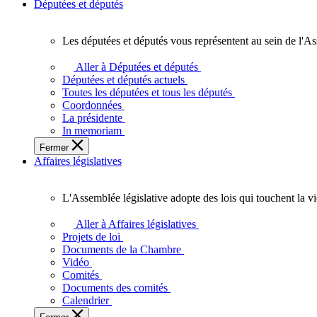
Députées et députés
Les députées et députés vous représentent au sein de l'As
Les
députées
Aller à Députées et députés
et
Députées et députés actuels
députés
Toutes les députées et tous les députés
vous
Coordonnées
représentent
La présidente
au
In memoriam
sein
Fermer
de
Affaires législatives
l'Assemblée
législative
de
L'Assemblée législative adopte des lois qui touchent la v
l'Ontario.
L'Assemblée
législative
Aller à Affaires législatives
adopte
Projets de loi
des
Documents de la Chambre
lois
Vidéo
qui
Comités
touchent
Documents des comités
la
Calendrier
vie