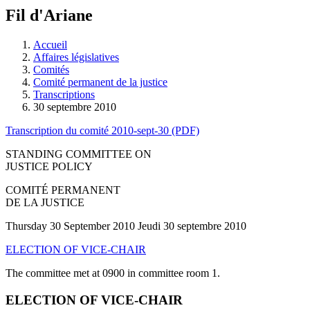
à
Fil d'Ariane
découvrir
à
l'Assemblée
Accueil
législative.
Affaires législatives
Comités
Comité permanent de la justice
Transcriptions
30 septembre 2010
Transcription du comité 2010-sept-30 (PDF)
STANDING COMMITTEE ON
JUSTICE POLICY
COMITÉ PERMANENT
DE LA JUSTICE
Thursday 30 September 2010 Jeudi 30 septembre 2010
ELECTION OF VICE-CHAIR
The committee met at 0900 in committee room 1.
ELECTION OF VICE-CHAIR