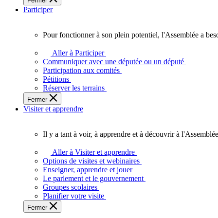
Fermer
des
Participer
Ontariennes
et
Ontariens.
Pour fonctionner à son plein potentiel, l'Assemblée a bes
Pour
fonctionner
Aller à Participer
à
Communiquer avec une députée ou un député
son
Participation aux comités
plein
Pétitions
potentiel,
Réserver les terrains
l'Assemblée
Fermer
a
Visiter et apprendre
besoin
de
vous.
Il y a tant à voir, à apprendre et à découvrir à l'Assemblée
Il
y
Aller à Visiter et apprendre
a
Options de visites et webinaires
tant
Enseigner, apprendre et jouer
à
Le parlement et le gouvernement
voir,
Groupes scolaires
à
Planifier votre visite
apprendre
Fermer
et