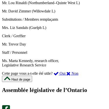
Mr. Lou Rinaldi (Northumberland–Quinte West L)
Mr. David Zimmer (Willowdale L)
Substitutions / Membres remplaçants
Mrs. Liz Sandals (Guelph L)
Clerk / Greffier
Mr. Trevor Day
Staff / Personnel
Ms. Marta Kennedy, research officer,
Legislative Research Service
,
,
Cette page vous a-t-elle été utile?
Oui
Non
cette
cette
Haut de page
page
page
m’a
ne
Assemblée législative de l’Ontario
été
m’a
utile.
pas
Un
été
sondage
utile.
facultatif
Un