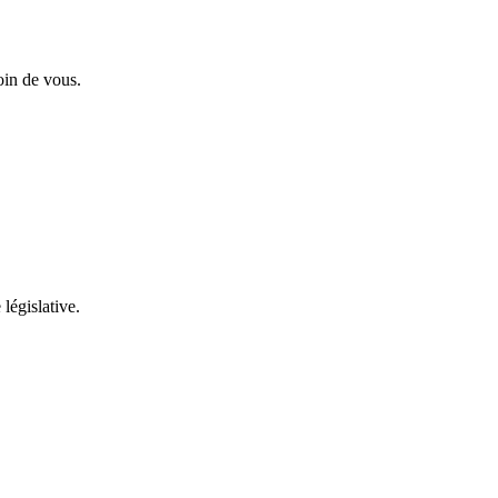
oin de vous.
 législative.