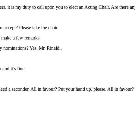
 it is my duty to call upon you to elect an Acting Chair. Are there a
accept? Please take the chair.
to make a few remarks.
any nominations? Yes, Mr. Rinaldi.
 and it’s fine.
d a seconder. All in favour? Put your hand up, please. All in favour?