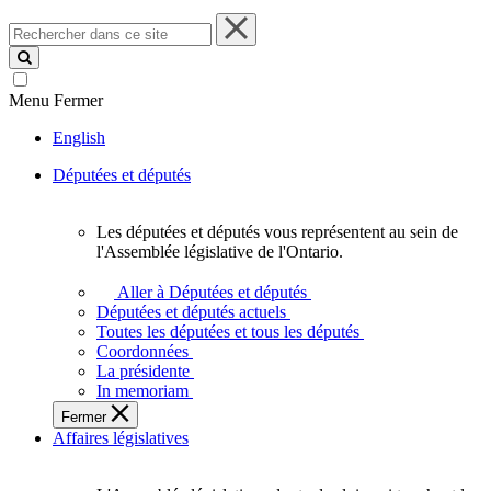
Rechercher
dans
ce
site
Menu
Fermer
English
Députées et députés
Les députées et députés vous représentent au sein de
Les
l'Assemblée législative de l'Ontario.
députées
et
Aller à Députées et députés
députés
Députées et députés actuels
vous
Toutes les députées et tous les députés
représentent
Coordonnées
au
La présidente
sein
In memoriam
de
Fermer
l'Assemblée
Affaires législatives
législative
de
l'Ontario.