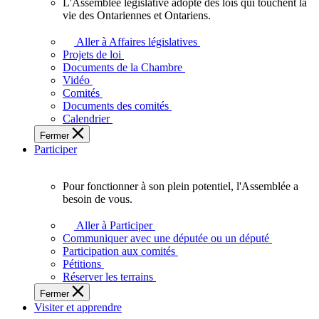
L'Assemblée législative adopte des lois qui touchent la
L'Assemblée
vie des Ontariennes et Ontariens.
législative
adopte
Aller à Affaires législatives
des
Projets de loi
lois
Documents de la Chambre
qui
Vidéo
touchent
Comités
la
Documents des comités
vie
Calendrier
des
Fermer
Ontariennes
Participer
et
Ontariens.
Pour fonctionner à son plein potentiel, l'Assemblée a
Pour
besoin de vous.
fonctionner
à
Aller à Participer
son
Communiquer avec une députée ou un député
plein
Participation aux comités
potentiel,
Pétitions
l'Assemblée
Réserver les terrains
a
Fermer
besoin
Visiter et apprendre
de