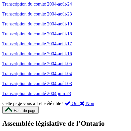
Transcription du comité 2004-août-24
Transcription du comité 2004-août-23
Transcription du comité 2004-août-19
Transcription du comité 2004-août-18
Transcription du comité 2004-août-17
Transcription du comité 2004-août-16
Transcription du comité 2004-août-05
Transcription du comité 2004-août-04
Transcription du comité 2004-août-03
Transcription du comité 2004-juin-23
,
,
Cette page vous a-t-elle été utile?
Oui
Non
cette
cette
Haut de page
page
page
m’a
ne
Assemblée législative de l’Ontario
été
m’a
utile.
pas