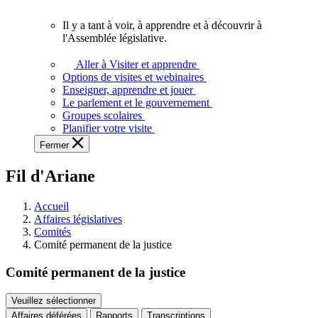
vous.
Il y a tant à voir, à apprendre et à découvrir à
Il
l'Assemblée législative.
y
a
Aller à Visiter et apprendre
tant
Options de visites et webinaires
à
Enseigner, apprendre et jouer
voir,
Le parlement et le gouvernement
à
Groupes scolaires
apprendre
Planifier votre visite
et
Fermer
à
découvrir
Fil d'Ariane
à
l'Assemblée
législative.
Accueil
Affaires législatives
Comités
Comité permanent de la justice
Comité permanent de la justice
Veuillez sélectionner
Affaires déférées
Rapports
Transcriptions