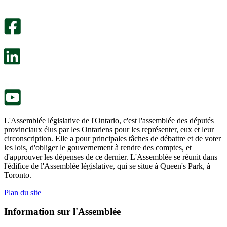
Un
été
sondage
utile.
facultatif
Un
s’ouvre
sondage
dans
facultatif
un
s’ouvre
nouvel
dans
onglet.
un
nouvel
onglet.
L'Assemblée législative de l'Ontario, c'est l'assemblée des députés
provinciaux élus par les Ontariens pour les représenter, eux et leur
circonscription. Elle a pour principales tâches de débattre et de voter
les lois, d'obliger le gouvernement à rendre des comptes, et
d'approuver les dépenses de ce dernier. L'Assemblée se réunit dans
l'édifice de l'Assemblée législative, qui se situe à Queen's Park, à
Toronto.
Plan du site
Information sur l'Assemblée