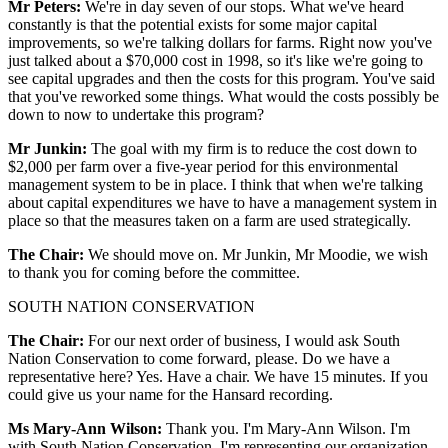
Mr Peters:
We're in day seven of our stops. What we've heard
constantly is that the potential exists for some major capital
improvements, so we're talking dollars for farms. Right now you've
just talked about a $70,000 cost in 1998, so it's like we're going to
see capital upgrades and then the costs for this program. You've said
that you've reworked some things. What would the costs possibly be
down to now to undertake this program?
Mr Junkin:
The goal with my firm is to reduce the cost down to
$2,000 per farm over a five-year period for this environmental
management system to be in place. I think that when we're talking
about capital expenditures we have to have a management system in
place so that the measures taken on a farm are used strategically.
The Chair:
We should move on. Mr Junkin, Mr Moodie, we wish
to thank you for coming before the committee.
SOUTH NATION CONSERVATION
The Chair:
For our next order of business, I would ask South
Nation Conservation to come forward, please. Do we have a
representative here? Yes. Have a chair. We have 15 minutes. If you
could give us your name for the Hansard recording.
Ms Mary-Ann Wilson:
Thank you. I'm Mary-Ann Wilson. I'm
with South Nation Conservation. I'm representing our organization