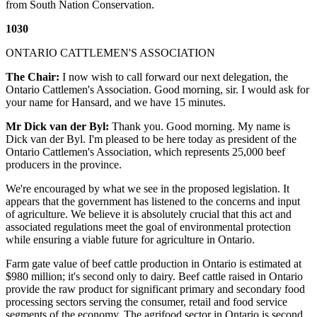
from South Nation Conservation.
1030
ONTARIO CATTLEMEN'S ASSOCIATION
The Chair:
I now wish to call forward our next delegation, the
Ontario Cattlemen's Association. Good morning, sir. I would ask for
your name for Hansard, and we have 15 minutes.
Mr Dick van der Byl:
Thank you. Good morning. My name is
Dick van der Byl. I'm pleased to be here today as president of the
Ontario Cattlemen's Association, which represents 25,000 beef
producers in the province.
We're encouraged by what we see in the proposed legislation. It
appears that the government has listened to the concerns and input
of agriculture. We believe it is absolutely crucial that this act and
associated regulations meet the goal of environmental protection
while ensuring a viable future for agriculture in Ontario.
Farm gate value of beef cattle production in Ontario is estimated at
$980 million; it's second only to dairy. Beef cattle raised in Ontario
provide the raw product for significant primary and secondary food
processing sectors serving the consumer, retail and food service
segments of the economy. The agrifood sector in Ontario is second