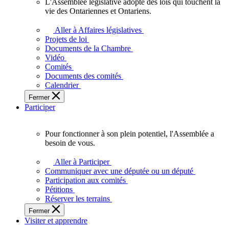
L'Assemblée législative adopte des lois qui touchent la
L'Assemblée
vie des Ontariennes et Ontariens.
législative
adopte
Aller à Affaires législatives
des
Projets de loi
lois
Documents de la Chambre
qui
Vidéo
touchent
Comités
la
Documents des comités
vie
Calendrier
des
Fermer
Ontariennes
Participer
et
Ontariens.
Pour fonctionner à son plein potentiel, l'Assemblée a
Pour
besoin de vous.
fonctionner
à
Aller à Participer
son
Communiquer avec une députée ou un député
plein
Participation aux comités
potentiel,
Pétitions
l'Assemblée
Réserver les terrains
a
Fermer
besoin
Visiter et apprendre
de