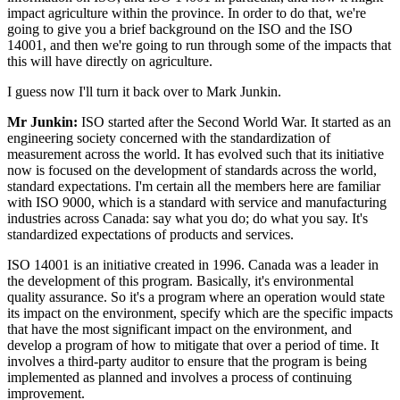
impact agriculture within the province. In order to do that, we're
going to give you a brief background on the ISO and the ISO
14001, and then we're going to run through some of the impacts that
this will have directly on agriculture.
I guess now I'll turn it back over to Mark Junkin.
Mr Junkin:
ISO started after the Second World War. It started as an
engineering society concerned with the standardization of
measurement across the world. It has evolved such that its initiative
now is focused on the development of standards across the world,
standard expectations. I'm certain all the members here are familiar
with ISO 9000, which is a standard with service and manufacturing
industries across Canada: say what you do; do what you say. It's
standardized expectations of products and services.
ISO 14001 is an initiative created in 1996. Canada was a leader in
the development of this program. Basically, it's environmental
quality assurance. So it's a program where an operation would state
its impact on the environment, specify which are the specific impacts
that have the most significant impact on the environment, and
develop a program of how to mitigate that over a period of time. It
involves a third-party auditor to ensure that the program is being
implemented as planned and involves a process of continuing
improvement.