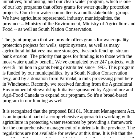
initiatives; fundraising; and our clean water program, which is one
of our key programs that offers grants for water quality protection
projects. Our clean water committee is a multi-stakeholder group.
We have agriculture represented, industry, municipalities, the
province -- Ministry of the Environment, Ministry of Agriculture and
Food -- as well as South Nation Conservation.
The grant program that we provide offers grants for water quality
protection projects for wells, septic systems, as well as many
agricultural initiatives: manure storages, livestock fencing, stream
bank erosion. The priority that goes for funding is to those with the
most water quality benefit. We've completed over 247 projects, with
over $1 million in grants being distributed since 1993. This program
is funded by our municipalities, by a South Nation Conservation
levy, and by a donation from Parmalat, a milk processing plant here
in Winchester. Recently, we received funding from the Agricultural
Environmental Stewardship Initiative sponsored by Agriculture and
Agri-Food Canada to expand our program. So it's a broad-based
program in our funding as well.
It is recognized that the proposed Bill 81, Nutrient Management Act,
is an important part of a comprehensive approach to working with
agriculture in protecting water resources by providing a framework
for the comprehensive management of nutrients in the province. The
regulations are not available for review at this time. It is felt that the