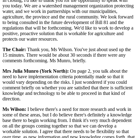
In closing, I'd like to thank you for the opportunity to speak with
you today. We are a watershed management organization protecting
water, and we work in partnerships with our municipalities,
agriculture, the province and the rural community. We look forward
to being consulted in the future development of Bill 81 and the
regulations that will be forthcoming. We'd like to work to develop a
positive, proactive solution that is workable for agriculture and
protects our water resources.
The Chair:
Thank you, Ms Wilson. You've just about used up the
15 minutes. There would be about 30 seconds if there were any
comments forthcoming. Ms Munro, briefly.
Mrs Julia Munro (York North):
On page 2, you talk about the
need to have implementation criteria potentially made so that it
would vary depending on the risks. I just wondered if you could
comment briefly on whether you are satisfied that there is sufficient
knowledge and technology to be able to proceed in that kind of
direction.
Ms Wilson:
I believe there's a need for more research and work in
some of these areas, but I do believe there's definitely a knowledge
base there to begin working from. I think it's very much dependent
on all the groups coming together so that we can develop a
workable solution. I agree that there needs to be flexibility so that
over time, as new information and new knowledge comes forth, that