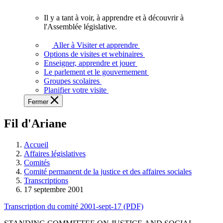
vous.
Il y a tant à voir, à apprendre et à découvrir à
Il
l'Assemblée législative.
y
a
Aller à Visiter et apprendre
tant
Options de visites et webinaires
à
Enseigner, apprendre et jouer
voir,
Le parlement et le gouvernement
à
Groupes scolaires
apprendre
Planifier votre visite
et
Fermer
à
découvrir
Fil d'Ariane
à
l'Assemblée
législative.
Accueil
Affaires législatives
Comités
Comité permanent de la justice et des affaires sociales
Transcriptions
17 septembre 2001
Transcription du comité 2001-sept-17 (PDF)