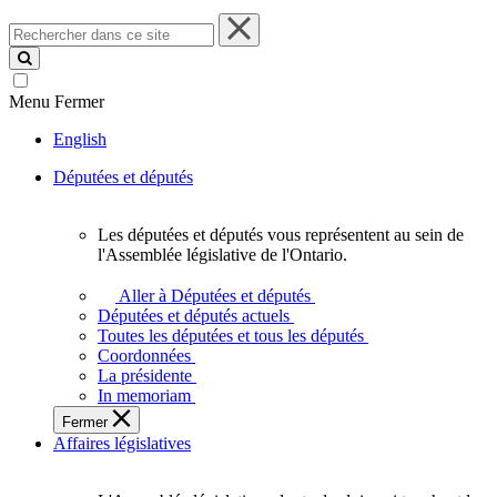
Rechercher
dans
ce
site
Menu
Fermer
English
Députées et députés
Les députées et députés vous représentent au sein de
Les
l'Assemblée législative de l'Ontario.
députées
et
Aller à Députées et députés
députés
Députées et députés actuels
vous
Toutes les députées et tous les députés
représentent
Coordonnées
au
La présidente
sein
In memoriam
de
Fermer
l'Assemblée
Affaires législatives
législative
de
l'Ontario.