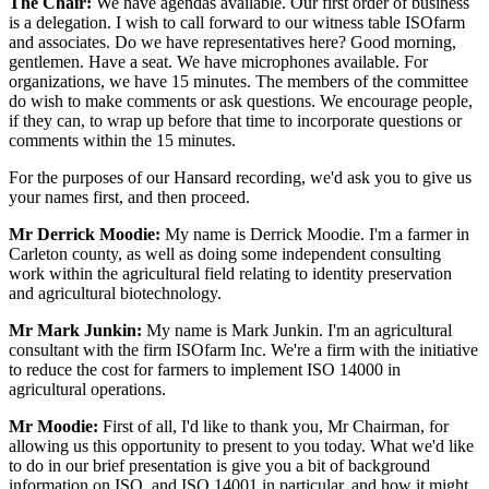
The Chair:
We have agendas available. Our first order of business
is a delegation. I wish to call forward to our witness table ISOfarm
and associates. Do we have representatives here? Good morning,
gentlemen. Have a seat. We have microphones available. For
organizations, we have 15 minutes. The members of the committee
do wish to make comments or ask questions. We encourage people,
if they can, to wrap up before that time to incorporate questions or
comments within the 15 minutes.
For the purposes of our Hansard recording, we'd ask you to give us
your names first, and then proceed.
Mr Derrick Moodie:
My name is Derrick Moodie. I'm a farmer in
Carleton county, as well as doing some independent consulting
work within the agricultural field relating to identity preservation
and agricultural biotechnology.
Mr Mark Junkin:
My name is Mark Junkin. I'm an agricultural
consultant with the firm ISOfarm Inc. We're a firm with the initiative
to reduce the cost for farmers to implement ISO 14000 in
agricultural operations.
Mr Moodie:
First of all, I'd like to thank you, Mr Chairman, for
allowing us this opportunity to present to you today. What we'd like
to do in our brief presentation is give you a bit of background
information on ISO, and ISO 14001 in particular, and how it might