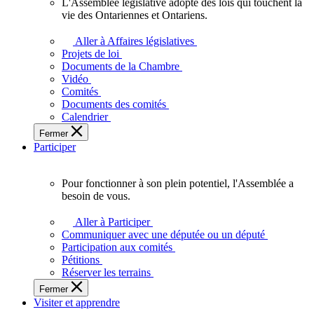
L'Assemblée législative adopte des lois qui touchent la
L'Assemblée
vie des Ontariennes et Ontariens.
législative
adopte
Aller à Affaires législatives
des
Projets de loi
lois
Documents de la Chambre
qui
Vidéo
touchent
Comités
la
Documents des comités
vie
Calendrier
des
Fermer
Ontariennes
Participer
et
Ontariens.
Pour fonctionner à son plein potentiel, l'Assemblée a
Pour
besoin de vous.
fonctionner
à
Aller à Participer
son
Communiquer avec une députée ou un député
plein
Participation aux comités
potentiel,
Pétitions
l'Assemblée
Réserver les terrains
a
Fermer
besoin
Visiter et apprendre
de