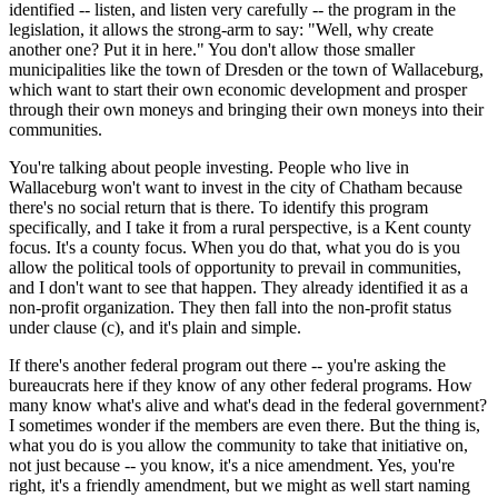
identified -- listen, and listen very carefully -- the program in the
legislation, it allows the strong-arm to say: "Well, why create
another one? Put it in here." You don't allow those smaller
municipalities like the town of Dresden or the town of Wallaceburg,
which want to start their own economic development and prosper
through their own moneys and bringing their own moneys into their
communities.
You're talking about people investing. People who live in
Wallaceburg won't want to invest in the city of Chatham because
there's no social return that is there. To identify this program
specifically, and I take it from a rural perspective, is a Kent county
focus. It's a county focus. When you do that, what you do is you
allow the political tools of opportunity to prevail in communities,
and I don't want to see that happen. They already identified it as a
non-profit organization. They then fall into the non-profit status
under clause (c), and it's plain and simple.
If there's another federal program out there -- you're asking the
bureaucrats here if they know of any other federal programs. How
many know what's alive and what's dead in the federal government?
I sometimes wonder if the members are even there. But the thing is,
what you do is you allow the community to take that initiative on,
not just because -- you know, it's a nice amendment. Yes, you're
right, it's a friendly amendment, but we might as well start naming