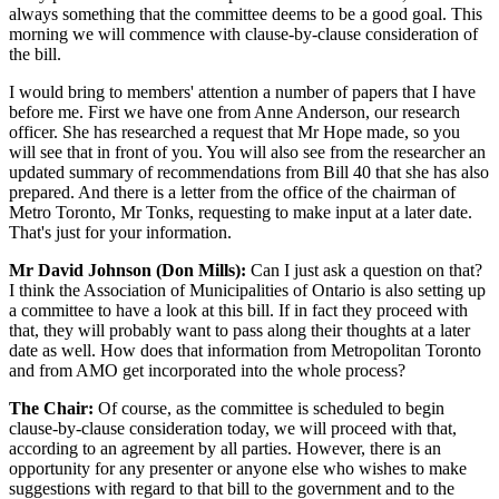
always something that the committee deems to be a good goal. This
morning we will commence with clause-by-clause consideration of
the bill.
I would bring to members' attention a number of papers that I have
before me. First we have one from Anne Anderson, our research
officer. She has researched a request that Mr Hope made, so you
will see that in front of you. You will also see from the researcher an
updated summary of recommendations from Bill 40 that she has also
prepared. And there is a letter from the office of the chairman of
Metro Toronto, Mr Tonks, requesting to make input at a later date.
That's just for your information.
Mr David Johnson (Don Mills):
Can I just ask a question on that?
I think the Association of Municipalities of Ontario is also setting up
a committee to have a look at this bill. If in fact they proceed with
that, they will probably want to pass along their thoughts at a later
date as well. How does that information from Metropolitan Toronto
and from AMO get incorporated into the whole process?
The Chair:
Of course, as the committee is scheduled to begin
clause-by-clause consideration today, we will proceed with that,
according to an agreement by all parties. However, there is an
opportunity for any presenter or anyone else who wishes to make
suggestions with regard to that bill to the government and to the