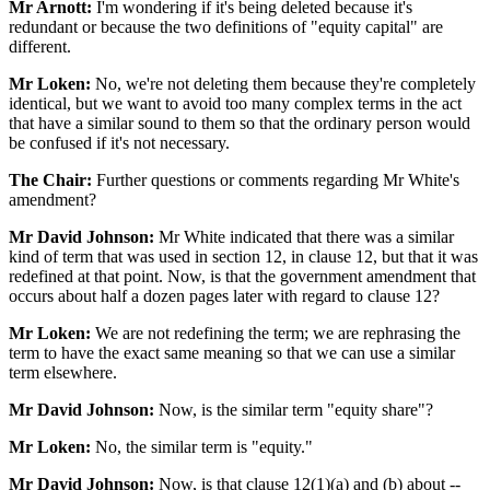
Mr Arnott:
I'm wondering if it's being deleted because it's
redundant or because the two definitions of "equity capital" are
different.
Mr Loken:
No, we're not deleting them because they're completely
identical, but we want to avoid too many complex terms in the act
that have a similar sound to them so that the ordinary person would
be confused if it's not necessary.
The Chair:
Further questions or comments regarding Mr White's
amendment?
Mr David Johnson:
Mr White indicated that there was a similar
kind of term that was used in section 12, in clause 12, but that it was
redefined at that point. Now, is that the government amendment that
occurs about half a dozen pages later with regard to clause 12?
Mr Loken:
We are not redefining the term; we are rephrasing the
term to have the exact same meaning so that we can use a similar
term elsewhere.
Mr David Johnson:
Now, is the similar term "equity share"?
Mr Loken:
No, the similar term is "equity."
Mr David Johnson:
Now, is that clause 12(1)(a) and (b) about --