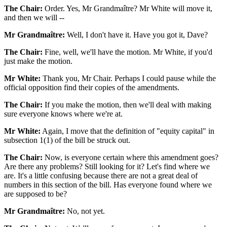
The Chair:
Order. Yes, Mr Grandmaître? Mr White will move it,
and then we will --
Mr Grandmaître:
Well, I don't have it. Have you got it, Dave?
The Chair:
Fine, well, we'll have the motion. Mr White, if you'd
just make the motion.
Mr White:
Thank you, Mr Chair. Perhaps I could pause while the
official opposition find their copies of the amendments.
The Chair:
If you make the motion, then we'll deal with making
sure everyone knows where we're at.
Mr White:
Again, I move that the definition of "equity capital" in
subsection 1(1) of the bill be struck out.
The Chair:
Now, is everyone certain where this amendment goes?
Are there any problems? Still looking for it? Let's find where we
are. It's a little confusing because there are not a great deal of
numbers in this section of the bill. Has everyone found where we
are supposed to be?
Mr Grandmaître:
No, not yet.