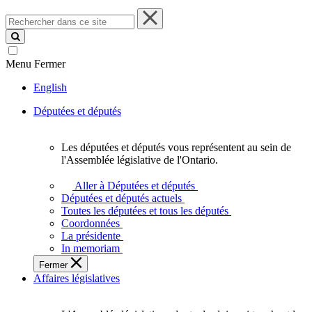
Rechercher
dans
ce
site
Menu
Fermer
English
Députées et députés
Les députées et députés vous représentent au sein de
Les
l'Assemblée législative de l'Ontario.
députées
et
Aller à Députées et députés
députés
Députées et députés actuels
vous
Toutes les députées et tous les députés
représentent
Coordonnées
au
La présidente
sein
In memoriam
de
Fermer
l'Assemblée
Affaires législatives
législative
de
l'Ontario.