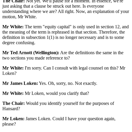
The Chair:
Not yet. We'll pause for a moment. In essence, we're
just asking that a clause be struck out here. Is everyone
understanding where we are? All right. Now, an explanation of your
motion, Mr White.
Mr White:
The term "equity capital" is only used in section 12, and
the meaning of the term is rephrased in that section. Therefore, the
definition in subsection 1(1) is no longer necessary and is to some
degree confusing.
Mr Ted Arnott (Wellington):
Are the definitions the same in the
two sections you made reference to?
Mr White:
I'm sorry. Can I consult with legal counsel on this? Mr
Loken?
Mr James Loken:
Yes. Oh, sorry, no. Not exactly.
Mr White:
Mr Loken, would you clarify that?
The Chair:
Would you identify yourself for the purposes of
Hansard?
Mr Loken:
James Loken. Could I have your question again,
please?