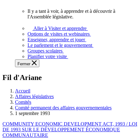
vous.
Il y a tant à voir, à apprendre et à découvrir à
Il
l'Assemblée législative.
y
a
Aller à Visiter et apprendre
tant
Options de visites et webinaires
à
Enseigner, apprendre et jouer
voir,
Le parlement et le gouvernement
à
Groupes scolaires
apprendre
Planifier votre visite
et
Fermer
à
découvrir
Fil d'Ariane
à
l'Assemblée
législative.
Accueil
Affaires législatives
Comités
Comité permanent des affaires gouvernementales
1 septembre 1993
COMMUNITY ECONOMIC DEVELOPMENT ACT, 1993 / LOI
DE 1993 SUR LE DÉVELOPPEMENT ÉCONOMIQUE
COMMUNAUTAIRE