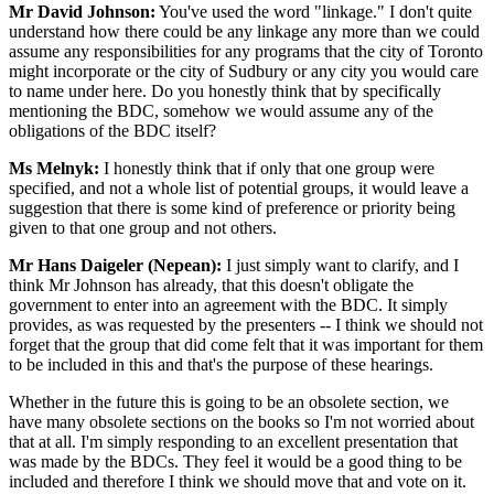
Mr David Johnson:
You've used the word "linkage." I don't quite
understand how there could be any linkage any more than we could
assume any responsibilities for any programs that the city of Toronto
might incorporate or the city of Sudbury or any city you would care
to name under here. Do you honestly think that by specifically
mentioning the BDC, somehow we would assume any of the
obligations of the BDC itself?
Ms Melnyk:
I honestly think that if only that one group were
specified, and not a whole list of potential groups, it would leave a
suggestion that there is some kind of preference or priority being
given to that one group and not others.
Mr Hans Daigeler (Nepean):
I just simply want to clarify, and I
think Mr Johnson has already, that this doesn't obligate the
government to enter into an agreement with the BDC. It simply
provides, as was requested by the presenters -- I think we should not
forget that the group that did come felt that it was important for them
to be included in this and that's the purpose of these hearings.
Whether in the future this is going to be an obsolete section, we
have many obsolete sections on the books so I'm not worried about
that at all. I'm simply responding to an excellent presentation that
was made by the BDCs. They feel it would be a good thing to be
included and therefore I think we should move that and vote on it.