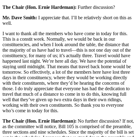
The Chair (Hon. Ernie Hardeman):
Further discussion?
Mr. Dave Smith:
I appreciate that. I’ll be relatively short on this as
well.
I want to thank all the members who have come in today for this.
This is a constit week. Normally, we would be back in our
constituencies, and when I look around the table, the distance that
the majority of us have had to travel—this is not one day out of the
constituency, for many of us; it’s actually three. Travel would have
happened last night. We’re here all day. We have the potential of
staying until midnight. That means that travel back home would be
tomorrow. So effectively, a lot of the members here have lost three
days in their constituency, where they would be working directly
with their constituents, where they’d be hearing the concerns of
those. I do truly appreciate that everyone has had the dedication to
travel that much of a distance to come in to do this, knowing full
well that they’ve given up two extra days in their own ridings,
working with their own constituents. So thank you to everyone
who’s come in today for this.
The Chair (Hon. Ernie Hardeman):
No further discussion? If not,
as the committee will notice, Bill 105 is comprised of the preamble,
three sections and nine schedules. Since the majority of the bill is set