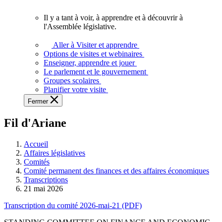
vous.
Il y a tant à voir, à apprendre et à découvrir à
Il
l'Assemblée législative.
y
a
Aller à Visiter et apprendre
tant
Options de visites et webinaires
à
Enseigner, apprendre et jouer
voir,
Le parlement et le gouvernement
à
Groupes scolaires
apprendre
Planifier votre visite
et
Fermer
à
découvrir
Fil d'Ariane
à
l'Assemblée
législative.
Accueil
Affaires législatives
Comités
Comité permanent des finances et des affaires économiques
Transcriptions
21 mai 2026
Transcription du comité 2026-mai-21 (PDF)