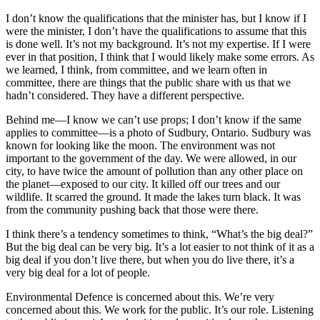
I don’t know the qualifications that the minister has, but I know if I
were the minister, I don’t have the qualifications to assume that this
is done well. It’s not my background. It’s not my expertise. If I were
ever in that position, I think that I would likely make some errors. As
we learned, I think, from committee, and we learn often in
committee, there are things that the public share with us that we
hadn’t considered. They have a different perspective.
Behind me—I know we can’t use props; I don’t know if the same
applies to committee—is a photo of Sudbury, Ontario. Sudbury was
known for looking like the moon. The environment was not
important to the government of the day. We were allowed, in our
city, to have twice the amount of pollution than any other place on
the planet—exposed to our city. It killed off our trees and our
wildlife. It scarred the ground. It made the lakes turn black. It was
from the community pushing back that those were there.
I think there’s a tendency sometimes to think, “What’s the big deal?”
But the big deal can be very big. It’s a lot easier to not think of it as a
big deal if you don’t live there, but when you do live there, it’s a
very big deal for a lot of people.
Environmental Defence is concerned about this. We’re very
concerned about this. We work for the public. It’s our role. Listening