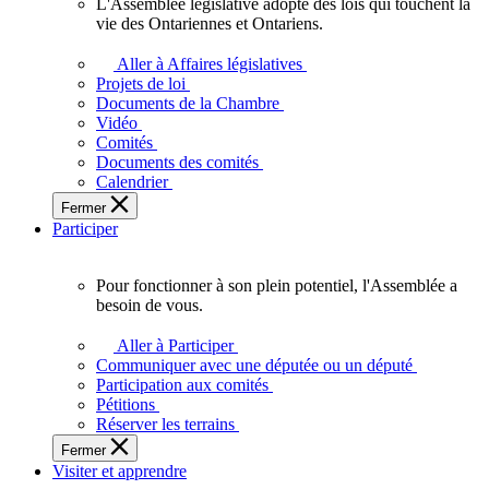
L'Assemblée législative adopte des lois qui touchent la
L'Assemblée
vie des Ontariennes et Ontariens.
législative
adopte
Aller à Affaires législatives
des
Projets de loi
lois
Documents de la Chambre
qui
Vidéo
touchent
Comités
la
Documents des comités
vie
Calendrier
des
Fermer
Ontariennes
Participer
et
Ontariens.
Pour fonctionner à son plein potentiel, l'Assemblée a
Pour
besoin de vous.
fonctionner
à
Aller à Participer
son
Communiquer avec une députée ou un député
plein
Participation aux comités
potentiel,
Pétitions
l'Assemblée
Réserver les terrains
a
Fermer
besoin
Visiter et apprendre
de