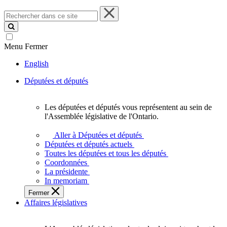
Rechercher
dans
ce
site
Menu
Fermer
English
Députées et députés
Les députées et députés vous représentent au sein de
Les
l'Assemblée législative de l'Ontario.
députées
et
Aller à Députées et députés
députés
Députées et députés actuels
vous
Toutes les députées et tous les députés
représentent
Coordonnées
au
La présidente
sein
In memoriam
de
Fermer
l'Assemblée
Affaires législatives
législative
de
l'Ontario.