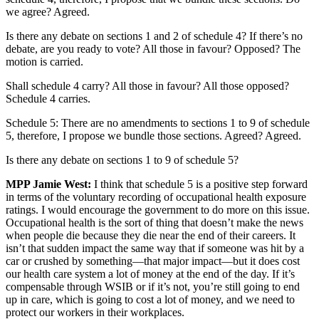
we agree? Agreed.
Is there any debate on sections 1 and 2 of schedule 4? If there’s no
debate, are you ready to vote? All those in favour? Opposed? The
motion is carried.
Shall schedule 4 carry? All those in favour? All those opposed?
Schedule 4 carries.
Schedule 5: There are no amendments to sections 1 to 9 of schedule
5, therefore, I propose we bundle those sections. Agreed? Agreed.
Is there any debate on sections 1 to 9 of schedule 5?
MPP Jamie West:
I think that schedule 5 is a positive step forward
in terms of the voluntary recording of occupational health exposure
ratings. I would encourage the government to do more on this issue.
Occupational health is the sort of thing that doesn’t make the news
when people die because they die near the end of their careers. It
isn’t that sudden impact the same way that if someone was hit by a
car or crushed by something—that major impact—but it does cost
our health care system a lot of money at the end of the day. If it’s
compensable through WSIB or if it’s not, you’re still going to end
up in care, which is going to cost a lot of money, and we need to
protect our workers in their workplaces.