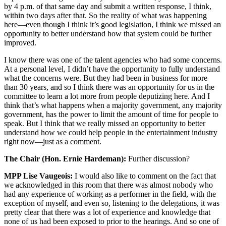
by 4 p.m. of that same day and submit a written response, I think,
within two days after that. So the reality of what was happening
here—even though I think it’s good legislation, I think we missed an
opportunity to better understand how that system could be further
improved.
I know there was one of the talent agencies who had some concerns.
At a personal level, I didn’t have the opportunity to fully understand
what the concerns were. But they had been in business for more
than 30 years, and so I think there was an opportunity for us in the
committee to learn a lot more from people deputizing here. And I
think that’s what happens when a majority government, any majority
government, has the power to limit the amount of time for people to
speak. But I think that we really missed an opportunity to better
understand how we could help people in the entertainment industry
right now—just as a comment.
The Chair (Hon. Ernie Hardeman):
Further discussion?
MPP Lise Vaugeois:
I would also like to comment on the fact that
we acknowledged in this room that there was almost nobody who
had any experience of working as a performer in the field, with the
exception of myself, and even so, listening to the delegations, it was
pretty clear that there was a lot of experience and knowledge that
none of us had been exposed to prior to the hearings. And so one of