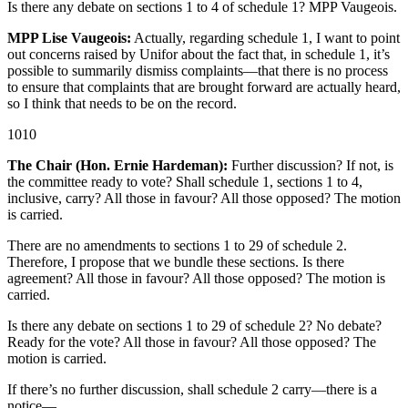
Is there any debate on sections 1 to 4 of schedule 1? MPP Vaugeois.
MPP Lise Vaugeois:
Actually, regarding schedule 1, I want to point
out concerns raised by Unifor about the fact that, in schedule 1, it’s
possible to summarily dismiss complaints—that there is no process
to ensure that complaints that are brought forward are actually heard,
so I think that needs to be on the record.
1010
The Chair (Hon. Ernie Hardeman):
Further discussion? If not, is
the committee ready to vote? Shall schedule 1, sections 1 to 4,
inclusive, carry? All those in favour? All those opposed? The motion
is carried.
There are no amendments to sections 1 to 29 of schedule 2.
Therefore, I propose that we bundle these sections. Is there
agreement? All those in favour? All those opposed? The motion is
carried.
Is there any debate on sections 1 to 29 of schedule 2? No debate?
Ready for the vote? All those in favour? All those opposed? The
motion is carried.
If there’s no further discussion, shall schedule 2 carry—there is a
notice—