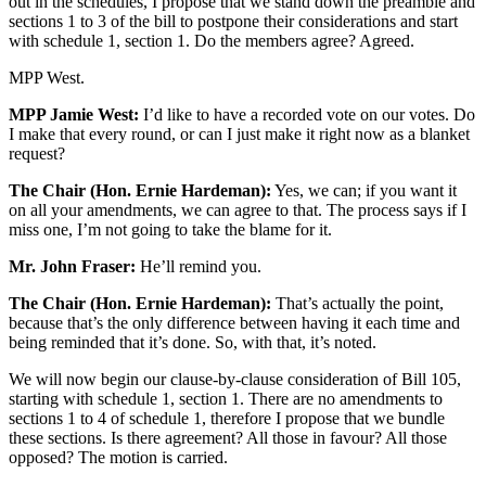
out in the schedules, I propose that we stand down the preamble and
sections 1 to 3 of the bill to postpone their considerations and start
with schedule 1, section 1. Do the members agree? Agreed.
MPP West.
MPP Jamie West:
I’d like to have a recorded vote on our votes. Do
I make that every round, or can I just make it right now as a blanket
request?
The Chair (Hon. Ernie Hardeman):
Yes, we can; if you want it
on all your amendments, we can agree to that. The process says if I
miss one, I’m not going to take the blame for it.
Mr. John Fraser:
He’ll remind you.
The Chair (Hon. Ernie Hardeman):
That’s actually the point,
because that’s the only difference between having it each time and
being reminded that it’s done. So, with that, it’s noted.
We will now begin our clause-by-clause consideration of Bill 105,
starting with schedule 1, section 1. There are no amendments to
sections 1 to 4 of schedule 1, therefore I propose that we bundle
these sections. Is there agreement? All those in favour? All those
opposed? The motion is carried.