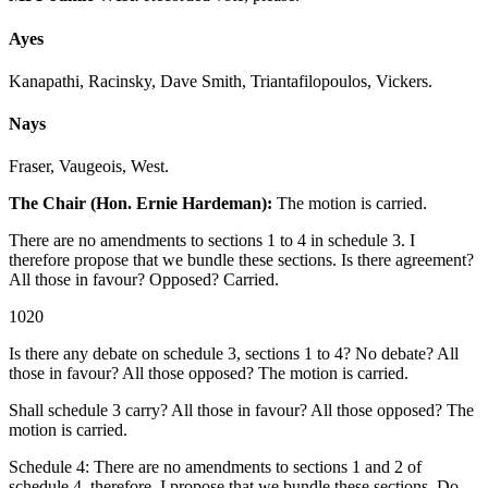
Ayes
Kanapathi, Racinsky, Dave Smith, Triantafilopoulos, Vickers.
Nays
Fraser, Vaugeois, West.
The Chair (Hon. Ernie Hardeman):
The motion is carried.
There are no amendments to sections 1 to 4 in schedule 3. I
therefore propose that we bundle these sections. Is there agreement?
All those in favour? Opposed? Carried.
1020
Is there any debate on schedule 3, sections 1 to 4? No debate? All
those in favour? All those opposed? The motion is carried.
Shall schedule 3 carry? All those in favour? All those opposed? The
motion is carried.
Schedule 4: There are no amendments to sections 1 and 2 of
schedule 4, therefore, I propose that we bundle these sections. Do