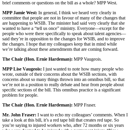
brief comments or questions on the bill as a whole? MPP West.
MPP Jamie West:
In general, I think we heard very clearly in
committee that people are not in favour of many of the changes that
are happening to WSIB. The minister had said very clearly that she
wanted to have a “tell us once” ministry. Everyone—except for the
people who were there specifically to speak about talent agencies—
said they’re in opposition to the changes for WSIB, and to improve
the changes. I hope that my colleagues keep that in mind while
we’re talking about these amendments that are coming forward.
The Chair (Hon. Ernie Hardeman):
MPP Vaugeois.
MPP Lise Vaugeois:
I just wanted to note how many people who
wrote, outside of their concerns about the WSIB sections, with
concerns about so many things thrown into an omnibus bill, so that
we’re not in a position to really debate and hear from people about
specific sections of the bill. This omnibus practice is a significant
problem for people.
The Chair (Hon. Ernie Hardeman):
MPP Fraser.
Mr. John Fraser:
I want to echo my colleagues’ comments. When I
take a look at this bill, it’s a red tape bill that creates red tape. So
you’re saying to injured workers who, after 72 months or six years