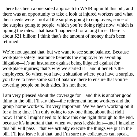
There has been a one-sided approach to WSIB up until this bill, and
there was an opportunity to take a look at injured workers and what
their needs were—not all the surplus going to employers; some of
the surplus going to people, which you’re doing right now, which is
upping the rates. That hasn’t happened for a long time. There is
about $21 billion; I think that’s the amount of money that’s been
returned.
We’re not against that, but we want to see some balance. Because
workplace safety insurance benefits the employer by avoiding
litigation—it’s an insurance against being litigated against for
workplace injuries; that’s why we started it—and it benefits the
employees. So when you have a situation where you have a surplus,
you have to have some sort of balance there to ensure that you’re
covering people on both sides. It’s not there.
I am very pleased about the coverage for—and this is another good
thing in the bill, I’ll say this—the retirement home workers and the
group-home workers. It’s very important. We’ve been working on it
for a long time. I’m only going to say one thing about that right
now: I think I might need to follow this one right through to the end,
because it’s important that, when we pass legislation—and I imagine
this bill will pass—that we actually execute the things we put in the
bill. I’ll just leave it at that, and I’m sure my colleagues can speak.