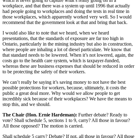
which is never going to capture what’s really going on in a
workplace, and that there was a system up until 1996 that actually
had people going to workplaces and doing the tests in real time in
those workplaces, which apparently worked very well. So I would
recommend that the government look at that and bring that back.
I would also like to note that we heard, when we heard
presentations, that the standards of exposure are far too high in
Ontario, particularly in the mining industry but also in construction,
where people are inhaling a lot of diesel particulate. We know that
that standard needs to be lowered. When it’s not lowered, again, the
costs go to the health care system, which is taxpayer-funded,
whereas these are business expenses that should be reduced in order
to be protecting the safety of their workers.
We can’t really be saying it’s saving money to not have the best
possible protections for workers, because, ultimately, it costs the
public a great deal more. Why would we allow people to get
incredibly sick because of their workplaces? We have the means to
stop this, and we should.
The Chair (Hon. Ernie Hardeman):
Further debate? Ready to
vote? Shall schedule 5, sections 1 to 9, carry? All those in favour?
All those opposed? The motion is carried.
Shall schedule 5 carry? Debate? If not, all those in favour? All those