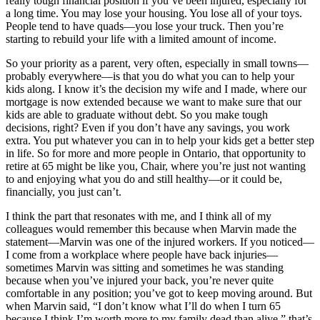
really tough financial position if you’ve been injured, especially for
a long time. You may lose your housing. You lose all of your toys.
People tend to have quads—you lose your truck. Then you’re
starting to rebuild your life with a limited amount of income.
So your priority as a parent, very often, especially in small towns—
probably everywhere—is that you do what you can to help your
kids along. I know it’s the decision my wife and I made, where our
mortgage is now extended because we want to make sure that our
kids are able to graduate without debt. So you make tough
decisions, right? Even if you don’t have any savings, you work
extra. You put whatever you can in to help your kids get a better step
in life. So for more and more people in Ontario, that opportunity to
retire at 65 might be like you, Chair, where you’re just not wanting
to and enjoying what you do and still healthy—or it could be,
financially, you just can’t.
I think the part that resonates with me, and I think all of my
colleagues would remember this because when Marvin made the
statement—Marvin was one of the injured workers. If you noticed—
I come from a workplace where people have back injuries—
sometimes Marvin was sitting and sometimes he was standing
because when you’ve injured your back, you’re never quite
comfortable in any position; you’ve got to keep moving around. But
when Marvin said, “I don’t know what I’ll do when I turn 65
because I think I’m worth more to my family dead than alive,” that’s