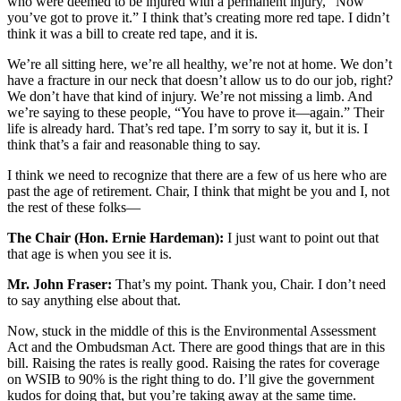
who were deemed to be injured with a permanent injury, “Now
you’ve got to prove it.” I think that’s creating more red tape. I didn’t
think it was a bill to create red tape, and it is.
We’re all sitting here, we’re all healthy, we’re not at home. We don’t
have a fracture in our neck that doesn’t allow us to do our job, right?
We don’t have that kind of injury. We’re not missing a limb. And
we’re saying to these people, “You have to prove it—again.” Their
life is already hard. That’s red tape. I’m sorry to say it, but it is. I
think that’s a fair and reasonable thing to say.
I think we need to recognize that there are a few of us here who are
past the age of retirement. Chair, I think that might be you and I, not
the rest of these folks—
The Chair (Hon. Ernie Hardeman):
I just want to point out that
that age is when you see it is.
Mr. John Fraser:
That’s my point. Thank you, Chair. I don’t need
to say anything else about that.
Now, stuck in the middle of this is the Environmental Assessment
Act and the Ombudsman Act. There are good things that are in this
bill. Raising the rates is really good. Raising the rates for coverage
on WSIB to 90% is the right thing to do. I’ll give the government
kudos for doing that, but you’re taking away at the same time.