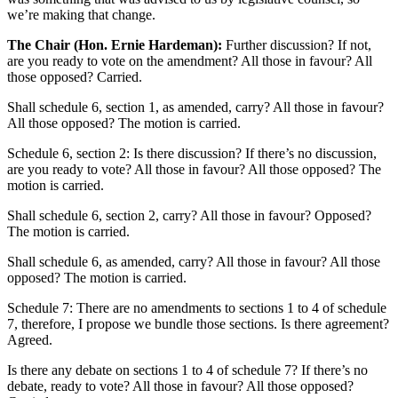
we’re making that change.
The Chair (Hon. Ernie Hardeman):
Further discussion? If not,
are you ready to vote on the amendment? All those in favour? All
those opposed? Carried.
Shall schedule 6, section 1, as amended, carry? All those in favour?
All those opposed? The motion is carried.
Schedule 6, section 2: Is there discussion? If there’s no discussion,
are you ready to vote? All those in favour? All those opposed? The
motion is carried.
Shall schedule 6, section 2, carry? All those in favour? Opposed?
The motion is carried.
Shall schedule 6, as amended, carry? All those in favour? All those
opposed? The motion is carried.
Schedule 7: There are no amendments to sections 1 to 4 of schedule
7, therefore, I propose we bundle those sections. Is there agreement?
Agreed.
Is there any debate on sections 1 to 4 of schedule 7? If there’s no
debate, ready to vote? All those in favour? All those opposed?