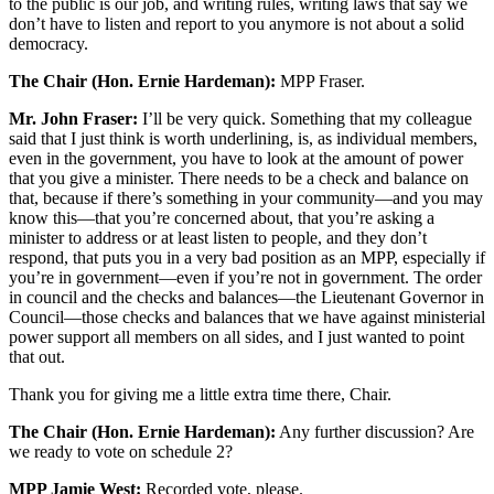
to the public is our job, and writing rules, writing laws that say we
don’t have to listen and report to you anymore is not about a solid
democracy.
The Chair (Hon. Ernie Hardeman):
MPP Fraser.
Mr. John Fraser:
I’ll be very quick. Something that my colleague
said that I just think is worth underlining, is, as individual members,
even in the government, you have to look at the amount of power
that you give a minister. There needs to be a check and balance on
that, because if there’s something in your community—and you may
know this—that you’re concerned about, that you’re asking a
minister to address or at least listen to people, and they don’t
respond, that puts you in a very bad position as an MPP, especially if
you’re in government—even if you’re not in government. The order
in council and the checks and balances—the Lieutenant Governor in
Council—those checks and balances that we have against ministerial
power support all members on all sides, and I just wanted to point
that out.
Thank you for giving me a little extra time there, Chair.
The Chair (Hon. Ernie Hardeman):
Any further discussion? Are
we ready to vote on schedule 2?
MPP Jamie West:
Recorded vote, please.