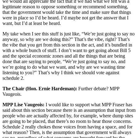
we would all appreciate the fact that if we had what we felt was a
legitimate reason to oppose something or recommend something,
that the government would take the time and make sure that things
were in place so I’d be heard. I’d maybe not get the answer that I
want, but I’d at least be heard.
My take when I see this stuff is just like, “We’re just going to say no
anyway, so why are we doing this?” That’s the vibe, right? That’s
the vibe that you get from this section in the act, and it’s bundled in
with a whole bunch of stuff. I don’t want to get going about Bill 5
and the special economic zones and all the things that are being
done that are saying to people, “We’re just going to say no, and
we’re going to do what we want, and why are we wasting time
listening to you?” That’s why I think we should vote against
schedule 2.
The Chair (Hon. Ernie Hardeman):
Further debate? MPP
Vaugeois.
MPP Lise Vaugeois:
I would like to support what MPP Fraser has
said about this section because there is an assumption that input from
people who are actually affected by, for example, where dump sites
are going to be placed, that there’s no room to hear those concerns.
Schedule 2 really chokes those voices from having a space, and for
what reason? Then, is the assumption that government will always
say no, regardless of what concerns are brought forward by the