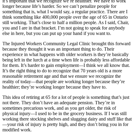
it’s important that we recognize we’re healthier. We have to work
longer because life’s harder. So we can’t penalize people for
something that is, what I would say, a regular practice. There are I
think something like 400,000 people over the age of 65 in Ontario
still working. That’s close to half a million people. As I said, Chair,
you and I are in that bracket. I’m not going to speak for anybody
else in here, but you can put up your hand if you want to.
The Injured Workers Community Legal Clinic brought this forward
because they thought it was an important thing to do. Their
experience in what happens with older workers is they’re basically
being left in the lurch at a time when life is probably less affordable
for them. It’s harder to gain employment—I think we all know that.
It’s the right thing to do to recognize that 70 years old is a more
reasonable retirement age and that we ensure we recognize the
reality of today—that people are working longer because they’re
healthier; they’re working longer because they have to.
This idea of retiring at 65 for a lot of people is something that’s just
not there. They don’t have an adequate pension. They’re in
sometimes precarious work, and as you get older, the risk of
physical injury—I used to be in the grocery business. If I was still
working there stocking shelves and slugging dairy and stuff like that
—your risk of injury is pretty high, and they don’t bring you in for
modified work.