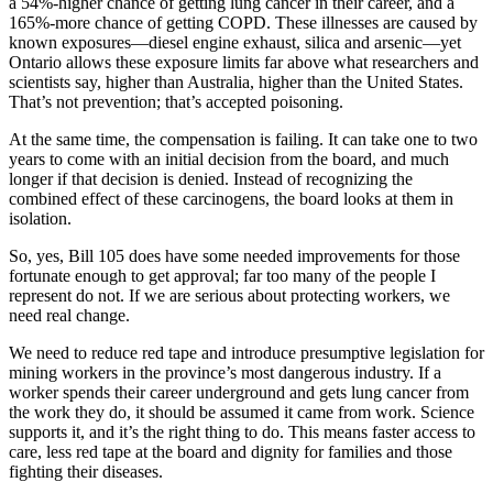
a 54%-higher chance of getting lung cancer in their career, and a
165%-more chance of getting COPD. These illnesses are caused by
known exposures—diesel engine exhaust, silica and arsenic—yet
Ontario allows these exposure limits far above what researchers and
scientists say, higher than Australia, higher than the United States.
That’s not prevention; that’s accepted poisoning.
At the same time, the compensation is failing. It can take one to two
years to come with an initial decision from the board, and much
longer if that decision is denied. Instead of recognizing the
combined effect of these carcinogens, the board looks at them in
isolation.
So, yes, Bill 105 does have some needed improvements for those
fortunate enough to get approval; far too many of the people I
represent do not. If we are serious about protecting workers, we
need real change.
We need to reduce red tape and introduce presumptive legislation for
mining workers in the province’s most dangerous industry. If a
worker spends their career underground and gets lung cancer from
the work they do, it should be assumed it came from work. Science
supports it, and it’s the right thing to do. This means faster access to
care, less red tape at the board and dignity for families and those
fighting their diseases.