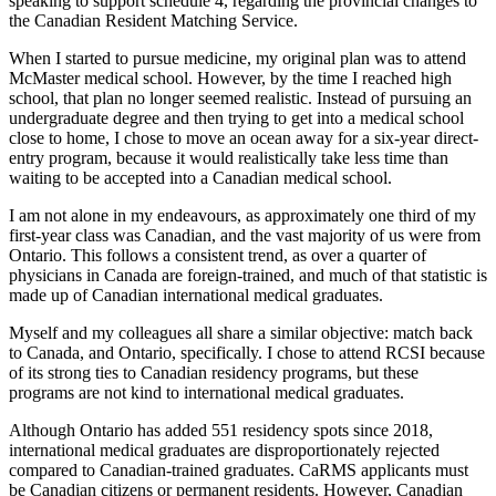
speaking to support schedule 4, regarding the provincial changes to
the Canadian Resident Matching Service.
When I started to pursue medicine, my original plan was to attend
McMaster medical school. However, by the time I reached high
school, that plan no longer seemed realistic. Instead of pursuing an
undergraduate degree and then trying to get into a medical school
close to home, I chose to move an ocean away for a six-year direct-
entry program, because it would realistically take less time than
waiting to be accepted into a Canadian medical school.
I am not alone in my endeavours, as approximately one third of my
first-year class was Canadian, and the vast majority of us were from
Ontario. This follows a consistent trend, as over a quarter of
physicians in Canada are foreign-trained, and much of that statistic is
made up of Canadian international medical graduates.
Myself and my colleagues all share a similar objective: match back
to Canada, and Ontario, specifically. I chose to attend RCSI because
of its strong ties to Canadian residency programs, but these
programs are not kind to international medical graduates.
Although Ontario has added 551 residency spots since 2018,
international medical graduates are disproportionately rejected
compared to Canadian-trained graduates. CaRMS applicants must
be Canadian citizens or permanent residents. However, Canadian