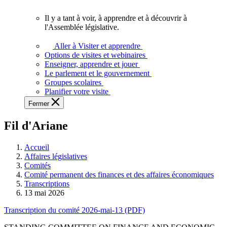
vous.
Il y a tant à voir, à apprendre et à découvrir à
Il
l'Assemblée législative.
y
a
Aller à Visiter et apprendre
tant
Options de visites et webinaires
à
Enseigner, apprendre et jouer
voir,
Le parlement et le gouvernement
à
Groupes scolaires
apprendre
Planifier votre visite
et
Fermer
à
découvrir
Fil d'Ariane
à
l'Assemblée
législative.
Accueil
Affaires législatives
Comités
Comité permanent des finances et des affaires économiques
Transcriptions
13 mai 2026
Transcription du comité 2026-mai-13 (PDF)