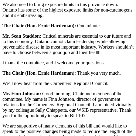
We also need to bring exposure limits in this province down.
Ontario has some of the highest exposure limits for non-carcinogens,
and it’s embarrassing.
The Chair (Hon. Ernie Hardeman):
One minute.
Mr. Sean Staddon:
Critical minerals are essential to our future and
to this economy. Ontario cannot claim leadership while allowing
preventable disease in its most important industry. Workers shouldn’t
have to choose between a good job and their health.
I thank the committee, and I welcome your questions.
The Chair (Hon. Ernie Hardeman):
Thank you very much.
We’ll now hear from the Carpenters’ Regional Council.
Mr. Finn Johnson:
Good morning, Chair and members of the
committee. My name is Finn Johnson, director of government
relations for the Carpenters’ Regional Council. I am joined virtually
by my colleague Sally Chiappetta, our WSIB representative. Thank
you for the opportunity to speak to Bill 105.
We are supportive of many elements of this bill and would like to
speak to the positive changes being made to reduce the length of the