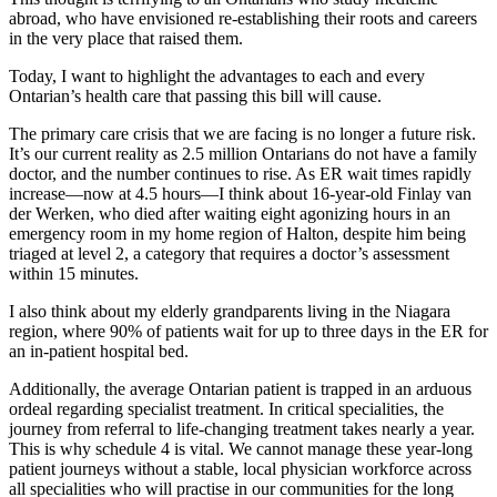
abroad, who have envisioned re-establishing their roots and careers
in the very place that raised them.
Today, I want to highlight the advantages to each and every
Ontarian’s health care that passing this bill will cause.
The primary care crisis that we are facing is no longer a future risk.
It’s our current reality as 2.5 million Ontarians do not have a family
doctor, and the number continues to rise.
As ER wait times rapidly
increase—now at 4.5 hours—I think about 16-year-old Finlay van
der Werken, who died after waiting eight agonizing hours in an
emergency room in my home region of Halton, despite him being
triaged at level 2, a category that requires a doctor’s assessment
within 15 minutes.
I also think about my elderly grandparents living in the Niagara
region, where 90% of patients wait for up to three days in the ER for
an in-patient hospital bed.
Additionally, the average Ontarian patient is trapped in an arduous
ordeal regarding specialist treatment. In critical specialities, the
journey from referral to life-changing treatment takes nearly a year.
This is why schedule 4 is vital. We cannot manage these year-long
patient journeys without a stable, local physician workforce across
all specialities who will practise in our communities for the long