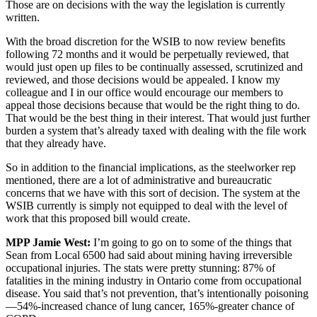
Those are on decisions with the way the legislation is currently
written.
With the broad discretion for the WSIB to now review benefits
following 72 months and it would be perpetually reviewed, that
would just open up files to be continually assessed, scrutinized and
reviewed, and those decisions would be appealed. I know my
colleague and I in our office would encourage our members to
appeal those decisions because that would be the right thing to do.
That would be the best thing in their interest. That would just further
burden a system that’s already taxed with dealing with the file work
that they already have.
So in addition to the financial implications, as the steelworker rep
mentioned, there are a lot of administrative and bureaucratic
concerns that we have with this sort of decision. The system at the
WSIB currently is simply not equipped to deal with the level of
work that this proposed bill would create.
MPP Jamie West:
I’m going to go on to some of the things that
Sean from Local 6500 had said about mining having irreversible
occupational injuries. The stats were pretty stunning: 87% of
fatalities in the mining industry in Ontario come from occupational
disease. You said that’s not prevention, that’s intentionally poisoning
—54%-increased chance of lung cancer, 165%-greater chance of