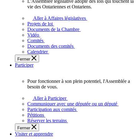
L'Assemblée législative adopte des lois qui touchent la
L'Assemblée
vie des Ontariennes et Ontariens.
législative
adopte
Aller à Affaires législatives
des
Projets de loi
lois
Documents de la Chambre
qui
Vidéo
touchent
Comités
la
Documents des comités
vie
Calendrier
des
Fermer
Ontariennes
Participer
et
Ontariens.
Pour fonctionner à son plein potentiel, l'Assemblée a
Pour
besoin de vous.
fonctionner
à
Aller à Participer
son
Communiquer avec une députée ou un député
plein
Participation aux comités
potentiel,
Pétitions
l'Assemblée
Réserver les terrains
a
Fermer
besoin
Visiter et apprendre
de