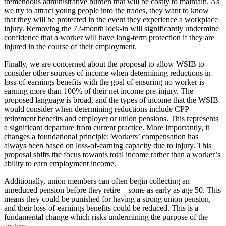
tremendous administrative burden that will be costly to maintain. As
we try to attract young people into the trades, they want to know
that they will be protected in the event they experience a workplace
injury. Removing the 72-month lock-in will significantly undermine
confidence that a worker will have long-term protection if they are
injured in the course of their employment.
Finally, we are concerned about the proposal to allow WSIB to
consider other sources of income when determining reductions in
loss-of-earnings benefits with the goal of ensuring no worker is
earning more than 100% of their net income pre-injury. The
proposed language is broad, and the types of income that the WSIB
would consider when determining reductions include CPP
retirement benefits and employer or union pensions. This represents
a significant departure from current practice. More importantly, it
changes a foundational principle: Workers’ compensation has
always been based on loss-of-earning capacity due to injury. This
proposal shifts the focus towards total income rather than a worker’s
ability to earn employment income.
Additionally, union members can often begin collecting an
unreduced pension before they retire—some as early as age 50. This
means they could be punished for having a strong union pension,
and their loss-of-earnings benefits could be reduced. This is a
fundamental change which risks undermining the purpose of the