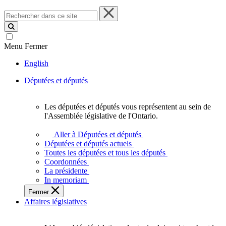
Rechercher
dans
ce
site
Menu
Fermer
English
Députées et députés
Les députées et députés vous représentent au sein de
Les
l'Assemblée législative de l'Ontario.
députées
et
Aller à Députées et députés
députés
Députées et députés actuels
vous
Toutes les députées et tous les députés
représentent
Coordonnées
au
La présidente
sein
In memoriam
de
Fermer
l'Assemblée
Affaires législatives
législative
de
l'Ontario.