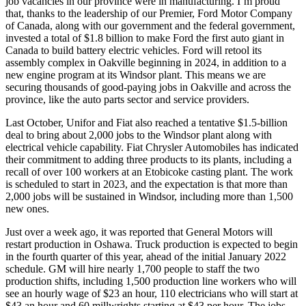
job vacancies in our province were in manufacturing. I’m proud
that, thanks to the leadership of our Premier, Ford Motor Company
of Canada, along with our government and the federal government,
invested a total of $1.8 billion to make Ford the first auto giant in
Canada to build battery electric vehicles. Ford will retool its
assembly complex in Oakville beginning in 2024, in addition to a
new engine program at its Windsor plant. This means we are
securing thousands of good-paying jobs in Oakville and across the
province, like the auto parts sector and service providers.
Last October, Unifor and Fiat also reached a tentative $1.5-billion
deal to bring about 2,000 jobs to the Windsor plant along with
electrical vehicle capability. Fiat Chrysler Automobiles has indicated
their commitment to adding three products to its plants, including a
recall of over 100 workers at an Etobicoke casting plant. The work
is scheduled to start in 2023, and the expectation is that more than
2,000 jobs will be sustained in Windsor, including more than 1,500
new ones.
Just over a week ago, it was reported that General Motors will
restart production in Oshawa. Truck production is expected to begin
in the fourth quarter of this year, ahead of the initial January 2022
schedule. GM will hire nearly 1,700 people to staff the two
production shifts, including 1,500 production line workers who will
see an hourly wage of $23 an hour, 110 electricians who will start at
$43 an hour and 60 millwrights starting at $43 per hour. The jobs