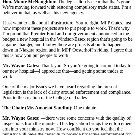
Hon. Monte McNaughton:
The legislation is clear that that’s gone.
We’re moving forward with restoring compulsory trade status. I’m a
believer in that, as well as this new agency.
I just want to talk about infrastructure. You’re right, MPP Gates, just
how important these projects are to put people to work. That’s why
I’m proud that Premier Ford and our government announced in the
budget a new hospital in the Windsor-Essex region that’s going to be
a game-changer, and I know there are projects about to happen
down in Niagara region and in MPP Oosterhoff’s riding. I agree that
this is how you put people to work.
Mr. Wayne Gates:
Thank you. So you’re going to commit today to
our new hospital—I appreciate that—and getting some trades to
work.
One of the major issues we have heard regarding the present
legislation is the lack of clarity around enforcement and compliance.
Prior to the creation of the College of Trades—
The Chair (Mr. Amarjot Sandhu):
One minute.
Mr. Wayne Gates:
—there were some concerns with the quality of
inspections from the minister. This legislation brings the enforcement
arm into your ministry now. How confident do you feel that the
ministry will have the capacity to provide proactive enforcement for