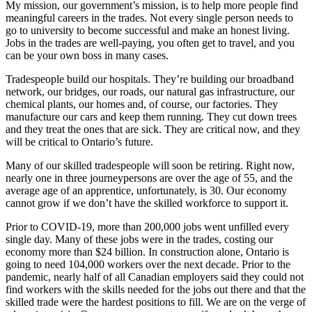
My mission, our government’s mission, is to help more people find
meaningful careers in the trades. Not every single person needs to
go to university to become successful and make an honest living.
Jobs in the trades are well-paying, you often get to travel, and you
can be your own boss in many cases.
Tradespeople build our hospitals. They’re building our broadband
network, our bridges, our roads, our natural gas infrastructure, our
chemical plants, our homes and, of course, our factories. They
manufacture our cars and keep them running. They cut down trees
and they treat the ones that are sick. They are critical now, and they
will be critical to Ontario’s future.
Many of our skilled tradespeople will soon be retiring. Right now,
nearly one in three journeypersons are over the age of 55, and the
average age of an apprentice, unfortunately, is 30. Our economy
cannot grow if we don’t have the skilled workforce to support it.
Prior to COVID-19, more than 200,000 jobs went unfilled every
single day. Many of these jobs were in the trades, costing our
economy more than $24 billion. In construction alone, Ontario is
going to need 104,000 workers over the next decade. Prior to the
pandemic, nearly half of all Canadian employers said they could not
find workers with the skills needed for the jobs out there and that the
skilled trade were the hardest positions to fill. We are on the verge of