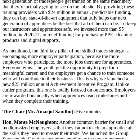
next generation of tradespeople get trained on the same machinery
that they’re actually going to see on the job site. By providing these
training providers with $24 million in annual, predictable funding,
they can buy state-of-the-art equipment that truly helps our next
generation of apprentices be the best that all of them can be. To keep
our instructors and apprentices safe, we invested more than $5
million, in 2020-21, in relief funding for purchasing PPE, cleaning
products and digital supports.
As mentioned, the third key pillar of our skilled trades strategy is
encouraging more employer participation, because the more
employers who participate, the more jobs there are for apprentices.
Everyone wins: The youth get the opportunity to prep for a
meaningful career, and the employers get a chance to train someone
who will contribute to their business. This is why we launched a
new $23-million annual Achievement Incentive Program. Unlike
earlier programs, this one is totally focused on outcomes. Employers
are rewarded financially when apprentices reach milestones and
when they complete their training.
The Chair (Mr. Amarjot Sandhu):
Five minutes.
Hon. Monte McNaughton:
Another common barrier for small and
medium-sized employers is that they cannot teach an apprentice all
the skills they need to master their trade. We launched the Group
Sponsorship Grant to encourage employers to come together to