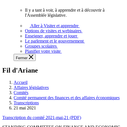
vous.
Il y a tant à voir, à apprendre et à découvrir à
Il
l'Assemblée législative.
y
a
Aller à Visiter et apprendre
tant
Options de visites et webinaires
à
Enseigner, apprendre et jouer
voir,
Le parlement et le gouvernement
à
Groupes scolaires
apprendre
Planifier votre visite
et
Fermer
à
découvrir
Fil d'Ariane
à
l'Assemblée
législative.
Accueil
Affaires législatives
Comités
Comité permanent des finances et des affaires économiques
Transcriptions
21 mai 2021
Transcription du comité 2021-mai-21 (PDF)