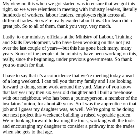
My view on this when we got started was to ensure that we got this
right, so we were relentless in meeting with industry leaders, literally
hundreds of workers, labour leaders, employers right across all
different trades. So we’re really excited about this. Our team did a
great job. So to all of them, thank you very, very much.
Lastly, to our ministry officials at the Ministry of Labour, Training
and Skills Development, who have been working on this not just
over the last couple of years—but this has gone back many, many
years. Some of the people at the ministry have been working on this,
really, since the beginning, under previous governments. So thank
you so much for that.
I have to say that it’s a coincidence that we’re meeting today ahead
of a long weekend. I can tell you that my family and I are looking
forward to doing some work around the yard. Many of you know
that last year my then six-year-old daughter and I built a treehouse
with our neighbour, who has been a journeyperson, a member of the
insulators’ union, for about 40 years. So I was the apprentice on that
job and I guess my daughter was, as well. We’re going to be doing
our next project this weekend: building a raised vegetable garden.
We’re looking forward to learning the tools, working with the tools
and encouraging my daughter to consider a pathway into the trades
when she gets to that age.