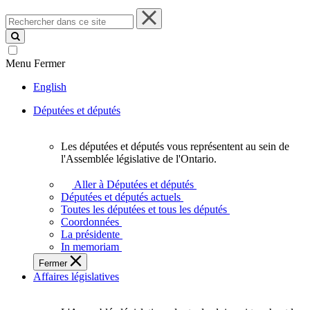
Rechercher
dans
ce
site
Menu
Fermer
English
Députées et députés
Les députées et députés vous représentent au sein de
Les
l'Assemblée législative de l'Ontario.
députées
et
Aller à Députées et députés
députés
Députées et députés actuels
vous
Toutes les députées et tous les députés
représentent
Coordonnées
au
La présidente
sein
In memoriam
de
Fermer
l'Assemblée
Affaires législatives
législative
de
l'Ontario.