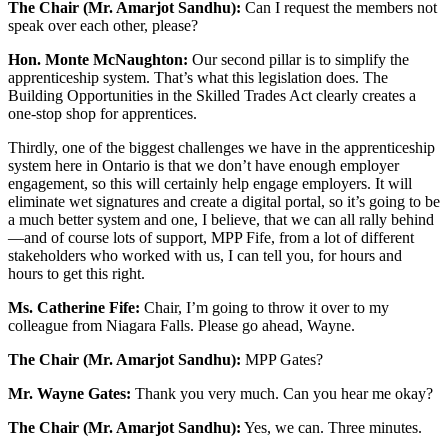
The Chair (Mr. Amarjot Sandhu):
Can I request the members not
speak over each other, please?
Hon. Monte McNaughton:
Our second pillar is to simplify the
apprenticeship system. That’s what this legislation does. The
Building Opportunities in the Skilled Trades Act clearly creates a
one-stop shop for apprentices.
Thirdly, one of the biggest challenges we have in the apprenticeship
system here in Ontario is that we don’t have enough employer
engagement, so this will certainly help engage employers. It will
eliminate wet signatures and create a digital portal, so it’s going to be
a much better system and one, I believe, that we can all rally behind
—and of course lots of support, MPP Fife, from a lot of different
stakeholders who worked with us, I can tell you, for hours and
hours to get this right.
Ms. Catherine Fife:
Chair, I’m going to throw it over to my
colleague from Niagara Falls. Please go ahead, Wayne.
The Chair (Mr. Amarjot Sandhu):
MPP Gates?
Mr. Wayne Gates:
Thank you very much. Can you hear me okay?
The Chair (Mr. Amarjot Sandhu):
Yes, we can. Three minutes.