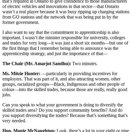
that’s required in Ontario to give confidence to those manufacturers
of electric vehicles and innovations in that sector—that Ontario
wasn’t a real player because it was busy ripping up charging stations
from GO stations and the network that was being put in by the
former government.
I also want to say that the commitment to apprenticeship is also
important. I wasn’t the minister responsible for university, colleges
and trades for very long—it was just a short six months—but one of
the first things that I remember being able to announce was the
apprenticeship strategy, and just the importance of that—
The Chair (Mr. Amarjot Sandhu):
Two minutes.
Ms. Mitzie Hunter:
—particularly in providing incentives for
employers. That was part of it, and also attracting women, other
groups, racialized groups—Black, Indigenous and other people of
colour—into the skilled trades, because those are really, really good
jobs.
Can you speak to what your government is doing to diversify the
skilled trades area? Do you support community benefits? And do
you support diversifying the trades? Because that’s something that’s
very needed.
Hon. Monte McNaughton:
Look, there’s a lot in your eight or nine