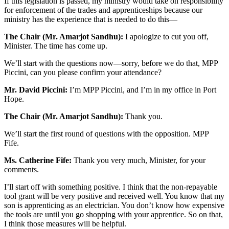
If this legislation is passed, my ministry would take on responsibility
for enforcement of the trades and apprenticeships because our
ministry has the experience that is needed to do this—
The Chair (Mr. Amarjot Sandhu):
I apologize to cut you off,
Minister. The time has come up.
We’ll start with the questions now—sorry, before we do that, MPP
Piccini, can you please confirm your attendance?
Mr. David Piccini:
I’m MPP Piccini, and I’m in my office in Port
Hope.
The Chair (Mr. Amarjot Sandhu):
Thank you.
We’ll start the first round of questions with the opposition. MPP
Fife.
Ms. Catherine Fife:
Thank you very much, Minister, for your
comments.
I’ll start off with something positive. I think that the non-repayable
tool grant will be very positive and received well. You know that my
son is apprenticing as an electrician. You don’t know how expensive
the tools are until you go shopping with your apprentice. So on that,
I think those measures will be helpful.