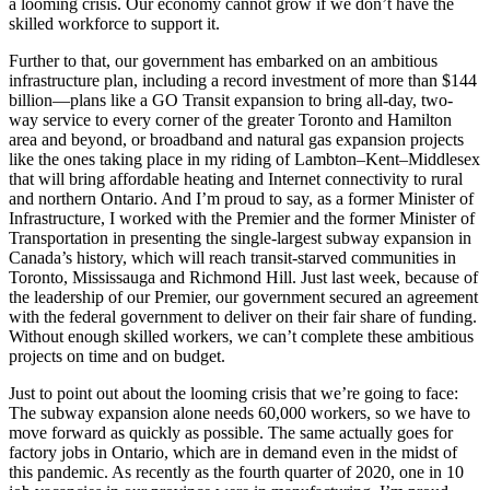
a looming crisis. Our economy cannot grow if we don’t have the
skilled workforce to support it.
Further to that, our government has embarked on an ambitious
infrastructure plan, including a record investment of more than $144
billion—plans like a GO Transit expansion to bring all-day, two-
way service to every corner of the greater Toronto and Hamilton
area and beyond, or broadband and natural gas expansion projects
like the ones taking place in my riding of Lambton–Kent–Middlesex
that will bring affordable heating and Internet connectivity to rural
and northern Ontario. And I’m proud to say, as a former Minister of
Infrastructure, I worked with the Premier and the former Minister of
Transportation in presenting the single-largest subway expansion in
Canada’s history, which will reach transit-starved communities in
Toronto, Mississauga and Richmond Hill. Just last week, because of
the leadership of our Premier, our government secured an agreement
with the federal government to deliver on their fair share of funding.
Without enough skilled workers, we can’t complete these ambitious
projects on time and on budget.
Just to point out about the looming crisis that we’re going to face:
The subway expansion alone needs 60,000 workers, so we have to
move forward as quickly as possible. The same actually goes for
factory jobs in Ontario, which are in demand even in the midst of
this pandemic. As recently as the fourth quarter of 2020, one in 10