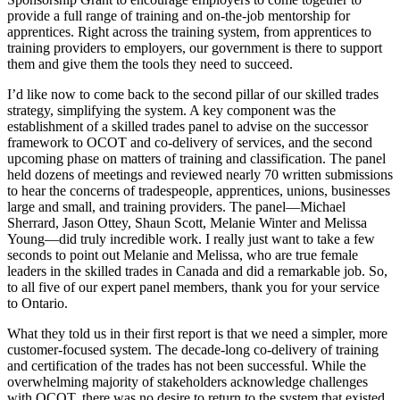
provide a full range of training and on-the-job mentorship for
apprentices. Right across the training system, from apprentices to
training providers to employers, our government is there to support
them and give them the tools they need to succeed.
I’d like now to come back to the second pillar of our skilled trades
strategy, simplifying the system. A key component was the
establishment of a skilled trades panel to advise on the successor
framework to OCOT and co-delivery of services, and the second
upcoming phase on matters of training and classification. The panel
held dozens of meetings and reviewed nearly 70 written submissions
to hear the concerns of tradespeople, apprentices, unions, businesses
large and small, and training providers. The panel—Michael
Sherrard, Jason Ottey, Shaun Scott, Melanie Winter and Melissa
Young—did truly incredible work. I really just want to take a few
seconds to point out Melanie and Melissa, who are true female
leaders in the skilled trades in Canada and did a remarkable job. So,
to all five of our expert panel members, thank you for your service
to Ontario.
What they told us in their first report is that we need a simpler, more
customer-focused system. The decade-long co-delivery of training
and certification of the trades has not been successful. While the
overwhelming majority of stakeholders acknowledge challenges
with OCOT, there was no desire to return to the system that existed