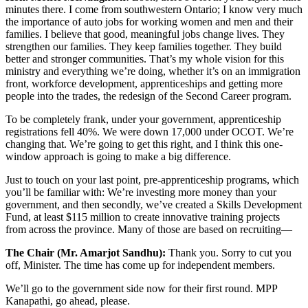
minutes there. I come from southwestern Ontario; I know very much
the importance of auto jobs for working women and men and their
families. I believe that good, meaningful jobs change lives. They
strengthen our families. They keep families together. They build
better and stronger communities. That’s my whole vision for this
ministry and everything we’re doing, whether it’s on an immigration
front, workforce development, apprenticeships and getting more
people into the trades, the redesign of the Second Career program.
To be completely frank, under your government, apprenticeship
registrations fell 40%. We were down 17,000 under OCOT. We’re
changing that. We’re going to get this right, and I think this one-
window approach is going to make a big difference.
Just to touch on your last point, pre-apprenticeship programs, which
you’ll be familiar with: We’re investing more money than your
government, and then secondly, we’ve created a Skills Development
Fund, at least $115 million to create innovative training projects
from across the province. Many of those are based on recruiting—
The Chair (Mr. Amarjot Sandhu):
Thank you. Sorry to cut you
off, Minister. The time has come up for independent members.
We’ll go to the government side now for their first round. MPP
Kanapathi, go ahead, please.