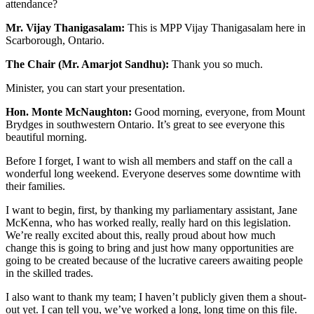
attendance?
Mr. Vijay Thanigasalam:
This is MPP Vijay Thanigasalam here in
Scarborough, Ontario.
The Chair (Mr. Amarjot Sandhu):
Thank you so much.
Minister, you can start your presentation.
Hon. Monte McNaughton:
Good morning, everyone, from Mount
Brydges in southwestern Ontario. It’s great to see everyone this
beautiful morning.
Before I forget, I want to wish all members and staff on the call a
wonderful long weekend. Everyone deserves some downtime with
their families.
I want to begin, first, by thanking my parliamentary assistant, Jane
McKenna, who has worked really, really hard on this legislation.
We’re really excited about this, really proud about how much
change this is going to bring and just how many opportunities are
going to be created because of the lucrative careers awaiting people
in the skilled trades.
I also want to thank my team; I haven’t publicly given them a shout-
out yet. I can tell you, we’ve worked a long, long time on this file.