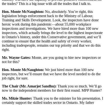
the trades? This is a big issue with all the trades that I talk to.
Hon. Monte McNaughton:
No, absolutely. You’re right, this
legislation brings enforcement back to the Ministry of Labour,
Training and Skills Development. Look, the inspectors have done
heroic work during this pandemic—about 55,000 workplace
inspections and investigations. We have hired more than 100 new
inspectors, which actually brings the level to the highest inspectorate
in Ontario’s history, under this Conservative government, and we’ll
continue to ensure that the health and safety of every worker,
including tradespeople, remains our top priority and that we do this
right.
Mr. Wayne Gates:
Monte, are you going to hire new inspectors or
not for this?
Hon. Monte McNaughton:
We just hired more than 100 new
inspectors, but we’ll ensure that we have the level needed to do the
job right, for sure.
The Chair (Mr. Amarjot Sandhu):
Thank you so much. We’ll go
now to the independent members for their first round. MPP Hunter?
Ms. Mitzie Hunter:
Thank you to the minister for his presentation. I
certainly support the skilled trades sector in Ontario. My father