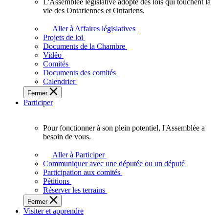
L'Assemblée législative adopte des lois qui touchent la
L'Assemblée
vie des Ontariennes et Ontariens.
législative
adopte
Aller à Affaires législatives
des
Projets de loi
lois
Documents de la Chambre
qui
Vidéo
touchent
Comités
la
Documents des comités
vie
Calendrier
des
Fermer
Ontariennes
Participer
et
Ontariens.
Pour fonctionner à son plein potentiel, l'Assemblée a
Pour
besoin de vous.
fonctionner
à
Aller à Participer
son
Communiquer avec une députée ou un député
plein
Participation aux comités
potentiel,
Pétitions
l'Assemblée
Réserver les terrains
a
Fermer
besoin
Visiter et apprendre
de