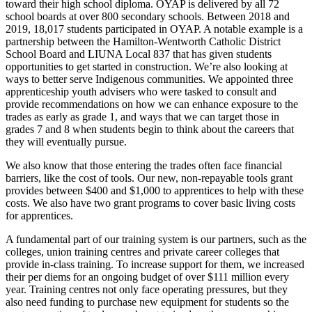
toward their high school diploma. OYAP is delivered by all 72
school boards at over 800 secondary schools. Between 2018 and
2019, 18,017 students participated in OYAP. A notable example is a
partnership between the Hamilton-Wentworth Catholic District
School Board and LIUNA Local 837 that has given students
opportunities to get started in construction. We’re also looking at
ways to better serve Indigenous communities. We appointed three
apprenticeship youth advisers who were tasked to consult and
provide recommendations on how we can enhance exposure to the
trades as early as grade 1, and ways that we can target those in
grades 7 and 8 when students begin to think about the careers that
they will eventually pursue.
We also know that those entering the trades often face financial
barriers, like the cost of tools. Our new, non-repayable tools grant
provides between $400 and $1,000 to apprentices to help with these
costs. We also have two grant programs to cover basic living costs
for apprentices.
A fundamental part of our training system is our partners, such as the
colleges, union training centres and private career colleges that
provide in-class training. To increase support for them, we increased
their per diems for an ongoing budget of over $111 million every
year. Training centres not only face operating pressures, but they
also need funding to purchase new equipment for students so the