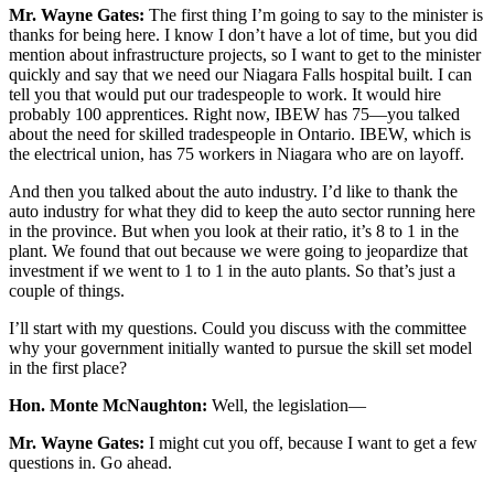
Mr. Wayne Gates:
The first thing I’m going to say to the minister is
thanks for being here. I know I don’t have a lot of time, but you did
mention about infrastructure projects, so I want to get to the minister
quickly and say that we need our Niagara Falls hospital built. I can
tell you that would put our tradespeople to work. It would hire
probably 100 apprentices. Right now, IBEW has 75—you talked
about the need for skilled tradespeople in Ontario. IBEW, which is
the electrical union, has 75 workers in Niagara who are on layoff.
And then you talked about the auto industry. I’d like to thank the
auto industry for what they did to keep the auto sector running here
in the province. But when you look at their ratio, it’s 8 to 1 in the
plant. We found that out because we were going to jeopardize that
investment if we went to 1 to 1 in the auto plants. So that’s just a
couple of things.
I’ll start with my questions. Could you discuss with the committee
why your government initially wanted to pursue the skill set model
in the first place?
Hon. Monte McNaughton:
Well, the legislation—
Mr. Wayne Gates:
I might cut you off, because I want to get a few
questions in. Go ahead.