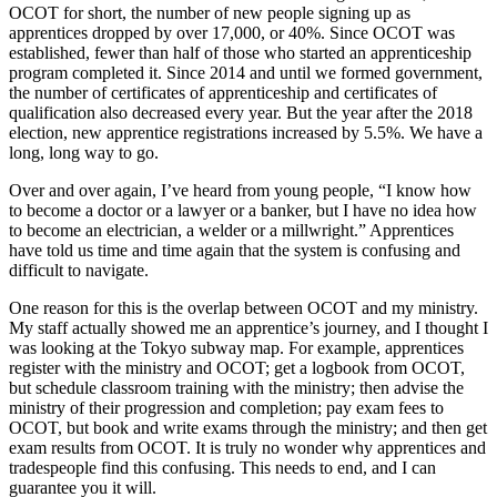
OCOT for short, the number of new people signing up as
apprentices dropped by over 17,000, or 40%. Since OCOT was
established, fewer than half of those who started an apprenticeship
program completed it. Since 2014 and until we formed government,
the number of certificates of apprenticeship and certificates of
qualification also decreased every year. But the year after the 2018
election, new apprentice registrations increased by 5.5%. We have a
long, long way to go.
Over and over again, I’ve heard from young people, “I know how
to become a doctor or a lawyer or a banker, but I have no idea how
to become an electrician, a welder or a millwright.” Apprentices
have told us time and time again that the system is confusing and
difficult to navigate.
One reason for this is the overlap between OCOT and my ministry.
My staff actually showed me an apprentice’s journey, and I thought I
was looking at the Tokyo subway map. For example, apprentices
register with the ministry and OCOT; get a logbook from OCOT,
but schedule classroom training with the ministry; then advise the
ministry of their progression and completion; pay exam fees to
OCOT, but book and write exams through the ministry; and then get
exam results from OCOT. It is truly no wonder why apprentices and
tradespeople find this confusing. This needs to end, and I can
guarantee you it will.