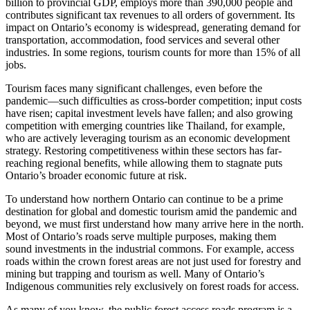
billion to provincial GDP, employs more than 390,000 people and
contributes significant tax revenues to all orders of government. Its
impact on Ontario’s economy is widespread, generating demand for
transportation, accommodation, food services and several other
industries. In some regions, tourism counts for more than 15% of all
jobs.
Tourism faces many significant challenges, even before the
pandemic—such difficulties as cross-border competition; input costs
have risen; capital investment levels have fallen; and also growing
competition with emerging countries like Thailand, for example,
who are actively leveraging tourism as an economic development
strategy. Restoring competitiveness within these sectors has far-
reaching regional benefits, while allowing them to stagnate puts
Ontario’s broader economic future at risk.
To understand how northern Ontario can continue to be a prime
destination for global and domestic tourism amid the pandemic and
beyond, we must first understand how many arrive here in the north.
Most of Ontario’s roads serve multiple purposes, making them
sound investments in the industrial commons. For example, access
roads within the crown forest areas are not just used for forestry and
mining but trapping and tourism as well. Many of Ontario’s
Indigenous communities rely exclusively on forest roads for access.
As many of you know, the public forest access roads program is a