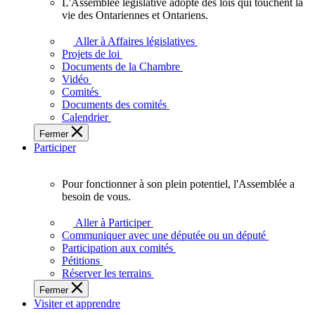
L'Assemblée législative adopte des lois qui touchent la
L'Assemblée
vie des Ontariennes et Ontariens.
législative
adopte
Aller à Affaires législatives
des
Projets de loi
lois
Documents de la Chambre
qui
Vidéo
touchent
Comités
la
Documents des comités
vie
Calendrier
des
Fermer
Ontariennes
Participer
et
Ontariens.
Pour fonctionner à son plein potentiel, l'Assemblée a
Pour
besoin de vous.
fonctionner
à
Aller à Participer
son
Communiquer avec une députée ou un député
plein
Participation aux comités
potentiel,
Pétitions
l'Assemblée
Réserver les terrains
a
Fermer
besoin
Visiter et apprendre
de