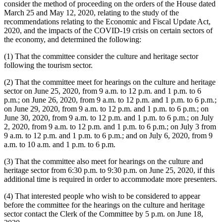
consider the method of proceeding on the orders of the House dated
March 25 and May 12, 2020, relating to the study of the
recommendations relating to the Economic and Fiscal Update Act,
2020, and the impacts of the COVID-19 crisis on certain sectors of
the economy, and determined the following:
(1) That the committee consider the culture and heritage sector
following the tourism sector.
(2) That the committee meet for hearings on the culture and heritage
sector on June 25, 2020, from 9 a.m. to 12 p.m. and 1 p.m. to 6
p.m.; on June 26, 2020, from 9 a.m. to 12 p.m. and 1 p.m. to 6 p.m.;
on June 29, 2020, from 9 a.m. to 12 p.m. and 1 p.m. to 6 p.m.; on
June 30, 2020, from 9 a.m. to 12 p.m. and 1 p.m. to 6 p.m.; on July
2, 2020, from 9 a.m. to 12 p.m. and 1 p.m. to 6 p.m.; on July 3 from
9 a.m. to 12 p.m. and 1 p.m. to 6 p.m.; and on July 6, 2020, from 9
a.m. to 10 a.m. and 1 p.m. to 6 p.m.
(3) That the committee also meet for hearings on the culture and
heritage sector from 6:30 p.m. to 9:30 p.m. on June 25, 2020, if this
additional time is required in order to accommodate more presenters.
(4) That interested people who wish to be considered to appear
before the committee for the hearings on the culture and heritage
sector contact the Clerk of the Committee by 5 p.m. on June 18,