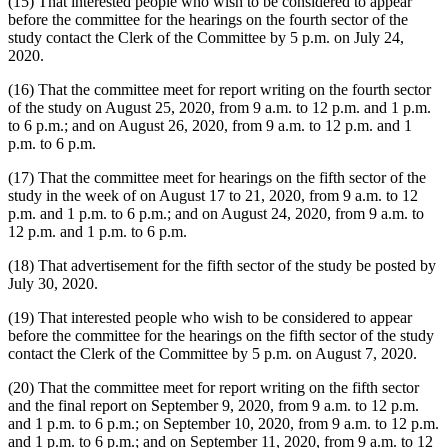
(15) That interested people who wish to be considered to appear
before the committee for the hearings on the fourth sector of the
study contact the Clerk of the Committee by 5 p.m. on July 24,
2020.
(16) That the committee meet for report writing on the fourth sector
of the study on August 25, 2020, from 9 a.m. to 12 p.m. and 1 p.m.
to 6 p.m.; and on August 26, 2020, from 9 a.m. to 12 p.m. and 1
p.m. to 6 p.m.
(17) That the committee meet for hearings on the fifth sector of the
study in the week of on August 17 to 21, 2020, from 9 a.m. to 12
p.m. and 1 p.m. to 6 p.m.; and on August 24, 2020, from 9 a.m. to
12 p.m. and 1 p.m. to 6 p.m.
(18) That advertisement for the fifth sector of the study be posted by
July 30, 2020.
(19) That interested people who wish to be considered to appear
before the committee for the hearings on the fifth sector of the study
contact the Clerk of the Committee by 5 p.m. on August 7, 2020.
(20) That the committee meet for report writing on the fifth sector
and the final report on September 9, 2020, from 9 a.m. to 12 p.m.
and 1 p.m. to 6 p.m.; on September 10, 2020, from 9 a.m. to 12 p.m.
and 1 p.m. to 6 p.m.; and on September 11, 2020, from 9 a.m. to 12