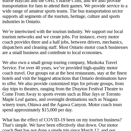
Barrie Baycats and the OHL’s Barrie Colts, and we also provide
transportation for fans to attend their games. We provide service to a
wide range of amateur sports teams. The bus transportation sector
supports all segments of the tourism, heritage, culture and sports
industries in Ontario.
We’re intertwined with the tourism industry. We support our local
tourism networks and we create jobs. For instance, every motor
coach provides three and a half jobs, between drivers, mechanics,
dispatchers and cleaning staff. Most Ontario motor coach businesses
are a small business and contribute to local economies.
We also own a small group touring company, Muskoka Travel
Service. For over 40 years, we’ve provided high-quality motor
coach travel. Our groups eat at the best restaurants, stay at the finest
hotels and visit the biggest attractions that Ontario destinations have
to offer. We also provide customized trips for private groups, from
day trips to theatres, ranging from the Drayton Festival Theatre to
Come From Away to sports events such as Blue Jays or Toronto
Maple Leaf games, and overnight destinations such as Niagara
winery tours, Ottawa and the Agawa Canyon. Motor coach tours
spend approximately $15,000 per day.
What has the effect of COVID-19 been on my tourism business?
That’s simple. We have been effectively shut down. Our motor
coach fleet has not done a single trip since March 12, and our