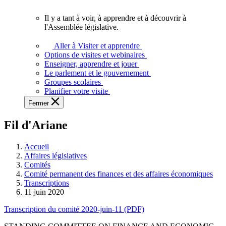
vous.
Il y a tant à voir, à apprendre et à découvrir à
Il
l'Assemblée législative.
y
a
Aller à Visiter et apprendre
tant
Options de visites et webinaires
à
Enseigner, apprendre et jouer
voir,
Le parlement et le gouvernement
à
Groupes scolaires
apprendre
Planifier votre visite
et
Fermer
à
découvrir
Fil d'Ariane
à
l'Assemblée
législative.
Accueil
Affaires législatives
Comités
Comité permanent des finances et des affaires économiques
Transcriptions
11 juin 2020
Transcription du comité 2020-juin-11 (PDF)