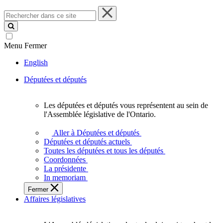
Rechercher
dans
ce
site
Menu
Fermer
English
Députées et députés
Les députées et députés vous représentent au sein de
Les
l'Assemblée législative de l'Ontario.
députées
et
Aller à Députées et députés
députés
Députées et députés actuels
vous
Toutes les députées et tous les députés
représentent
Coordonnées
au
La présidente
sein
In memoriam
de
Fermer
l'Assemblée
Affaires législatives
législative
de
l'Ontario.