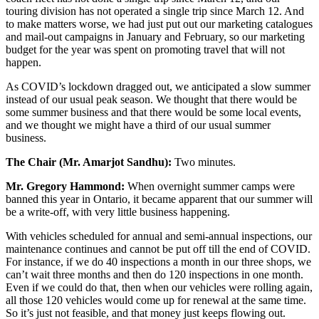
touring division has not operated a single trip since March 12. And
to make matters worse, we had just put out our marketing catalogues
and mail-out campaigns in January and February, so our marketing
budget for the year was spent on promoting travel that will not
happen.
As COVID’s lockdown dragged out, we anticipated a slow summer
instead of our usual peak season. We thought that there would be
some summer business and that there would be some local events,
and we thought we might have a third of our usual summer
business.
The Chair (Mr. Amarjot Sandhu):
Two minutes.
Mr. Gregory Hammond:
When overnight summer camps were
banned this year in Ontario, it became apparent that our summer will
be a write-off, with very little business happening.
With vehicles scheduled for annual and semi-annual inspections, our
maintenance continues and cannot be put off till the end of COVID.
For instance, if we do 40 inspections a month in our three shops, we
can’t wait three months and then do 120 inspections in one month.
Even if we could do that, then when our vehicles were rolling again,
all those 120 vehicles would come up for renewal at the same time.
So it’s just not feasible, and that money just keeps flowing out.