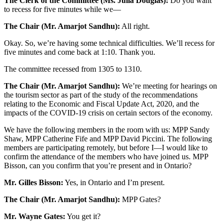
The Clerk of the Committee (Ms. Julia Douglas):
Do you want
to recess for five minutes while we—
The Chair (Mr. Amarjot Sandhu):
All right.
Okay. So, we’re having some technical difficulties. We’ll recess for
five minutes and come back at 1:10. Thank you.
The committee recessed from 1305 to 1310.
The Chair (Mr. Amarjot Sandhu):
We’re meeting for hearings on
the tourism sector as part of the study of the recommendations
relating to the Economic and Fiscal Update Act, 2020, and the
impacts of the COVID-19 crisis on certain sectors of the economy.
We have the following members in the room with us: MPP Sandy
Shaw, MPP Catherine Fife and MPP David Piccini. The following
members are participating remotely, but before I—I would like to
confirm the attendance of the members who have joined us. MPP
Bisson, can you confirm that you’re present and in Ontario?
Mr. Gilles Bisson:
Yes, in Ontario and I’m present.
The Chair (Mr. Amarjot Sandhu):
MPP Gates?
Mr. Wayne Gates:
You get it?