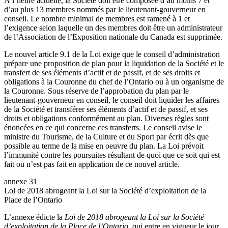
À l’heure actuelle, la Société doit être composée d’au moins 7 et
d’au plus 13 membres nommés par le lieutenant-gouverneur en
conseil. Le nombre minimal de membres est ramené à 1 et
l’exigence selon laquelle un des membres doit être un administrateur
de l’Association de l’Exposition nationale du Canada est supprimée.
Le nouvel article 9.1 de la Loi exige que le conseil d’administration
prépare une proposition de plan pour la liquidation de la Société et le
transfert de ses éléments d’actif et de passif, et de ses droits et
obligations à la Couronne du chef de l’Ontario ou à un organisme de
la Couronne. Sous réserve de l’approbation du plan par le
lieutenant-gouverneur en conseil, le conseil doit liquider les affaires
de la Société et transférer ses éléments d’actif et de passif, et ses
droits et obligations conformément au plan. Diverses règles sont
énoncées en ce qui concerne ces transferts. Le conseil avise le
ministre du Tourisme, de la Culture et du Sport par écrit dès que
possible au terme de la mise en oeuvre du plan. La Loi prévoit
l’immunité contre les poursuites résultant de quoi que ce soit qui est
fait ou n’est pas fait en application de ce nouvel article.
annexe 31
Loi de 2018 abrogeant la Loi sur la Société d’exploitation de la
Place de l’Ontario
L’annexe édicte la
Loi de 2018 abrogeant la Loi sur la Société
d’exploitation de la Place de l’Ontario
, qui entre en vigueur le jour