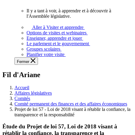
vous.
Il y a tant à voir, à apprendre et à découvrir à
Il
l'Assemblée législative.
y
a
Aller à Visiter et apprendre
tant
Options de visites et webinaires
à
Enseigner, apprendre et jouer
voir,
Le parlement et le gouvernement
à
Groupes scolaires
apprendre
Planifier votre visite
et
Fermer
à
découvrir
Fil d'Ariane
à
l'Assemblée
législative.
Accueil
Affaires législatives
Comités
Comité permanent des finances et des affaires économiques
Projet de loi 57 - Loi de 2018 visant à rétablir la confiance, la
transparence et la responsabilité
Étude du Projet de loi 57, Loi de 2018 visant à
rétablir la confiance, la transparence et la