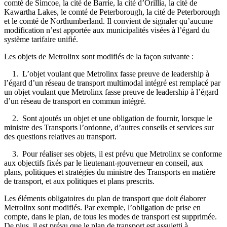
comté de Simcoe, la cité de Barrie, la cité d’Orillia, la cité de
Kawartha Lakes, le comté de Peterborough, la cité de Peterborough
et le comté de Northumberland. Il convient de signaler qu’aucune
modification n’est apportée aux municipalités visées à l’égard du
système tarifaire unifié.
Les objets de Metrolinx sont modifiés de la façon suivante :
1. L’objet voulant que Metrolinx fasse preuve de leadership à
l’égard d’un réseau de transport multimodal intégré est remplacé par
un objet voulant que Metrolinx fasse preuve de leadership à l’égard
d’un réseau de transport en commun intégré.
2. Sont ajoutés un objet et une obligation de fournir, lorsque le
ministre des Transports l’ordonne, d’autres conseils et services sur
des questions relatives au transport.
3. Pour réaliser ses objets, il est prévu que Metrolinx se conforme
aux objectifs fixés par le lieutenant-gouverneur en conseil, aux
plans, politiques et stratégies du ministre des Transports en matière
de transport, et aux politiques et plans prescrits.
Les éléments obligatoires du plan de transport que doit élaborer
Metrolinx sont modifiés. Par exemple, l’obligation de prise en
compte, dans le plan, de tous les modes de transport est supprimée.
De plus, il est prévu que le plan de transport est assujetti à