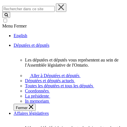
Rechercher
dans
ce
site
Menu
Fermer
English
Députées et députés
Les députées et députés vous représentent au sein de
Les
l'Assemblée législative de l'Ontario.
députées
et
Aller à Députées et députés
députés
Députées et députés actuels
vous
Toutes les députées et tous les députés
représentent
Coordonnées
au
La présidente
sein
In memoriam
de
Fermer
l'Assemblée
Affaires législatives
législative
de
l'Ontario.