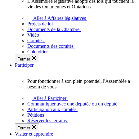
L'Assemblée législative adopte des lois qui touchent la
L'Assemblée
vie des Ontariennes et Ontariens.
législative
adopte
Aller à Affaires législatives
des
Projets de loi
lois
Documents de la Chambre
qui
Vidéo
touchent
Comités
la
Documents des comités
vie
Calendrier
des
Fermer
Ontariennes
Participer
et
Ontariens.
Pour fonctionner à son plein potentiel, l'Assemblée a
Pour
besoin de vous.
fonctionner
à
Aller à Participer
son
Communiquer avec une députée ou un député
plein
Participation aux comités
potentiel,
Pétitions
l'Assemblée
Réserver les terrains
a
Fermer
besoin
Visiter et apprendre
de