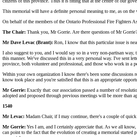
citizens of this province. Thus it is fitting that at the centre of our g
This memorial will have a definite personal meaning to me, as on the 
On behalf of the members of the Ontario Professional Fire Fighters A
The Chair:
Thank you, Mr Gorrie. Are there questions of Mr Gorrie
Mr Dave Levac (Brant):
Ron, I know that this particular issue is nea
I also suggest to you, and I would say so in a very non-partisan way, 
this manner. We've discussed this in a very personal way. I've sent lette
province, both volunteer and professional, and those who work in a p
Within your own organization I know there's been some discussions regard
know took place and you're satisfied that this is an appropriate opport
Mr Gorrie:
Exactly that: our association passed a number of resolutio
adopted and proposed through previous meetings will be more than appr
1540
Mr Levac:
Madam Chair, if I may continue, there's a couple of quick 
Mr Gorrie:
Yes I am, and I certainly appreciate that. As we all know, 
can point to the fact that the evolution of creating a memorial starte