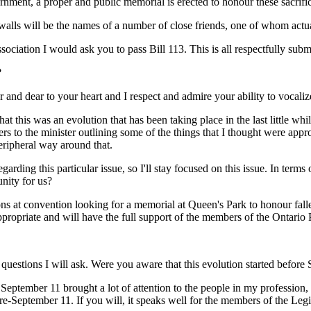
overnment, a proper and public memorial is erected to honour these sacrifi
walls will be the names of a number of close friends, one of whom actua
ssociation I would ask you to pass Bill 113. This is all respectfully s
?
r and dear to your heart and I respect and admire your ability to vocalize
that this was an evolution that has been taking place in the last little
rs to the minister outlining some of the things that I thought were approp
eripheral way around that.
ing this particular issue, so I'll stay focused on this issue. In terms o
unity for us?
ns at convention looking for a memorial at Queen's Park to honour fallen
opriate and will have the full support of the members of the Ontario P
questions I will ask. Were you aware that this evolution started before
September 11 brought a lot of attention to the people in my profession, an
d pre-September 11. If you will, it speaks well for the members of the Le