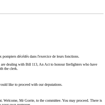
ux pompiers décédés dans l'exercice de leurs fonctions.
e are dealing with Bill 113, An Act to honour firefighters who have
h the clerk.
ld like to proceed with our deputations.
dent. Welcome, Mr Gorrie, to the committee. You may proceed. There is
 to your own purposes.