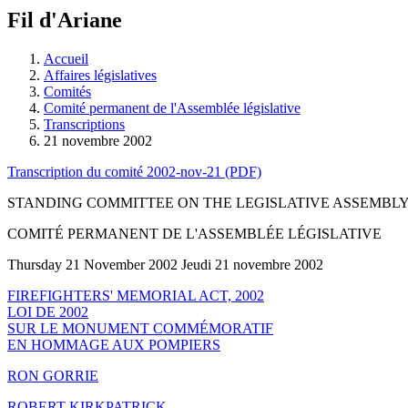
à
Fil d'Ariane
découvrir
à
l'Assemblée
Accueil
législative.
Affaires législatives
Comités
Comité permanent de l'Assemblée législative
Transcriptions
21 novembre 2002
Transcription du comité 2002-nov-21 (PDF)
STANDING COMMITTEE ON THE LEGISLATIVE ASSEMBL
COMITÉ PERMANENT DE L'ASSEMBLÉE LÉGISLATIVE
Thursday 21 November 2002 Jeudi 21 novembre 2002
FIREFIGHTERS' MEMORIAL ACT, 2002
LOI DE 2002
SUR LE MONUMENT COMMÉMORATIF
EN HOMMAGE AUX POMPIERS
RON GORRIE
ROBERT KIRKPATRICK