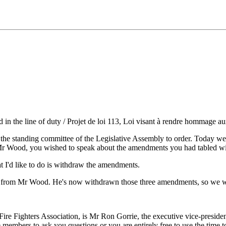
 in the line of duty / Projet de loi 113, Loi visant à rendre hommage a
of the standing committee of the Legislative Assembly to order. Today w
e, Mr Wood, you wished to speak about the amendments you had tabled wit
t I'd like to do is withdraw the amendments.
 from Mr Wood. He's now withdrawn those three amendments, so we wou
l Fire Fighters Association, is Mr Ron Gorrie, the executive vice-presi
e members to ask you questions or you are entirely free to use the time