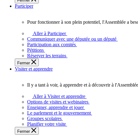
Fermer
des
Participer
Ontariennes
et
Ontariens.
Pour fonctionner à son plein potentiel, l'Assemblée a bes
Pour
fonctionner
Aller à Participer
à
Communiquer avec une députée ou un député
son
Participation aux comités
plein
Pétitions
potentiel,
Réserver les terrains
l'Assemblée
Fermer
a
Visiter et apprendre
besoin
de
vous.
Il y a tant à voir, à apprendre et à découvrir à l'Assemblée
Il
y
Aller à Visiter et apprendre
a
Options de visites et webinaires
tant
Enseigner, apprendre et jouer
à
Le parlement et le gouvernement
voir,
Groupes scolaires
à
Planifier votre visite
apprendre
Fermer
et