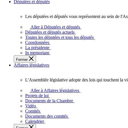
Députées et députés
Les députées et députés vous représentent au sein de l'As
Les
députées
Aller à Députées et députés
et
Députées et députés actuels
députés
Toutes les députées et tous les députés
vous
Coordonnées
représentent
La présidente
au
In memoriam
sein
Fermer
de
Affaires législatives
l'Assemblée
législative
de
L'Assemblée législative adopte des lois qui touchent la v
l'Ontario.
L'Assemblée
législative
Aller à Affaires législatives
adopte
Projets de loi
des
Documents de la Chambre
lois
Vidéo
qui
Comités
touchent
Documents des comités
la
Calendrier
vie