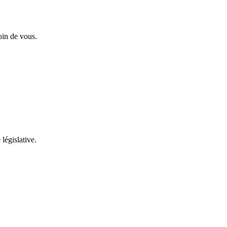
oin de vous.
 législative.