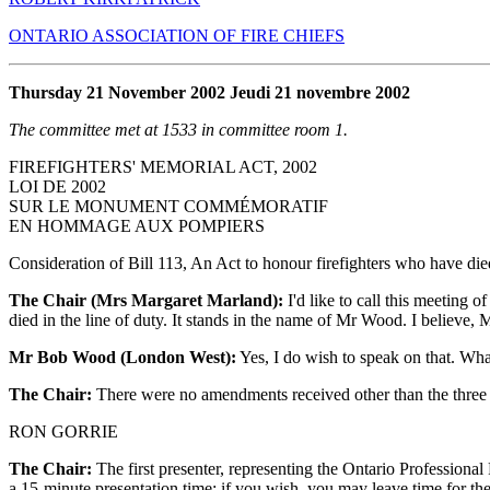
ONTARIO ASSOCIATION OF FIRE CHIEFS
Thursday 21 November 2002 Jeudi 21 novembre 2002
The committee met at 1533 in committee room 1.
FIREFIGHTERS' MEMORIAL ACT, 2002
LOI DE 2002
SUR LE MONUMENT COMMÉMORATIF
EN HOMMAGE AUX POMPIERS
Consideration of Bill 113, An Act to honour firefighters who have died
The Chair (Mrs Margaret Marland):
I'd like to call this meeting 
died in the line of duty. It stands in the name of Mr Wood. I believ
Mr Bob Wood (London West):
Yes, I do wish to speak on that. Wha
The Chair:
There were no amendments received other than the three
RON GORRIE
The Chair:
The first presenter, representing the Ontario Professiona
a 15-minute presentation time; if you wish, you may leave time for th