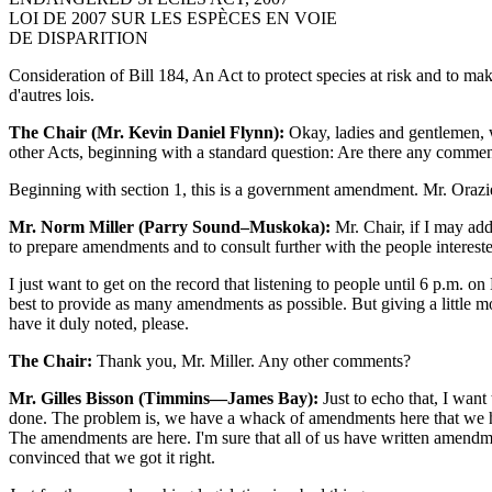
LOI DE 2007 SUR LES ESPÈCES EN VOIE
DE DISPARITION
Consideration of Bill 184, An Act to protect species at risk and to mak
d'autres lois.
The Chair (Mr. Kevin Daniel Flynn):
Okay, ladies and gentlemen, w
other Acts, beginning with a standard question: Are there any comments
Beginning with section 1, this is a government amendment. Mr. Orazie
Mr. Norm Miller (Parry Sound–Muskoka):
Mr. Chair, if I may add
to prepare amendments and to consult further with the people interested 
I just want to get on the record that listening to people until 6 p.m.
best to provide as many amendments as possible. But giving a little mo
have it duly noted, please.
The Chair:
Thank you, Mr. Miller. Any other comments?
Mr. Gilles Bisson (Timmins—James Bay):
Just to echo that, I want 
done. The problem is, we have a whack of amendments here that we hav
The amendments are here. I'm sure that all of us have written amendm
convinced that we got it right.