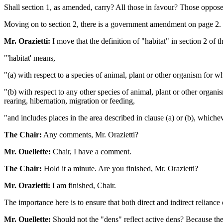
Shall section 1, as amended, carry? All those in favour? Those oppose
Moving on to section 2, there is a government amendment on page 2.
Mr. Orazietti:
I move that the definition of "habitat" in section 2 of t
"'habitat' means,
"(a) with respect to a species of animal, plant or other organism for wh
"(b) with respect to any other species of animal, plant or other organis
rearing, hibernation, migration or feeding,
"and includes places in the area described in clause (a) or (b), whichev
The Chair:
Any comments, Mr. Orazietti?
Mr. Ouellette:
Chair, I have a comment.
The Chair:
Hold it a minute. Are you finished, Mr. Orazietti?
Mr. Orazietti:
I am finished, Chair.
The importance here is to ensure that both direct and indirect reliance 
Mr. Ouellette:
Should not the "dens" reflect active dens? Because ther