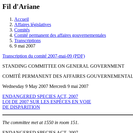
à
Fil d'Ariane
découvrir
à
l'Assemblée
Accueil
législative.
Affaires législatives
Comités
Comité permanent des affaires gouvernementales
Transcriptions
9 mai 2007
Transcription du comité 2007-mai-09 (PDF)
STANDING COMMITTEE ON GENERAL GOVERNMENT
COMITÉ PERMANENT DES AFFAIRES GOUVERNEMENTA
Wednesday 9 May 2007 Mercredi 9 mai 2007
ENDANGERED SPECIES ACT, 2007
LOI DE 2007 SUR LES ESPÈCES EN VOIE
DE DISPARITION
The committee met at 1550 in room 151.
ENDANGERED SPECIES ACT, 2007