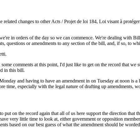
e related changes to other Acts / Projet de loi 184, Loi visant à protége
e're in orders of the day so we can commence. We're dealing with Bill 
, questions or amendments to any section of the bill, and, if so, to wh
tti.
 some comments at this point, I'd just like to get on the record that we 
in this bill.
 on Monday and having to have an amendment in on Tuesday at noon is a li
re time, especially with the legal nature of drafting up amendments, wo
to put on the record again that all of us here support the direction that th
e very little time to look at, either government or opposition member
ents based on our best guess of what the amendment should be worded li