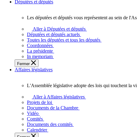
Députées et députés
Les députées et députés vous représentent au sein de l'As
Les
députées
Aller à Députées et députés
et
Députées et députés actuels
députés
Toutes les députées et tous les députés
vous
Coordonnées
représentent
La présidente
au
In memoriam
sein
Fermer
de
Affaires législatives
l'Assemblée
législative
de
L'Assemblée législative adopte des lois qui touchent la v
l'Ontario.
L'Assemblée
législative
Aller à Affaires législatives
adopte
Projets de loi
des
Documents de la Chambre
lois
Vidéo
qui
Comités
touchent
Documents des comités
la
Calendrier
vie