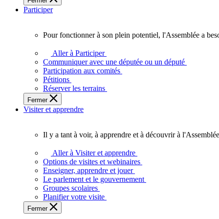
Fermer
des
Participer
Ontariennes
et
Ontariens.
Pour fonctionner à son plein potentiel, l'Assemblée a bes
Pour
fonctionner
Aller à Participer
à
Communiquer avec une députée ou un député
son
Participation aux comités
plein
Pétitions
potentiel,
Réserver les terrains
l'Assemblée
Fermer
a
Visiter et apprendre
besoin
de
vous.
Il y a tant à voir, à apprendre et à découvrir à l'Assemblée
Il
y
Aller à Visiter et apprendre
a
Options de visites et webinaires
tant
Enseigner, apprendre et jouer
à
Le parlement et le gouvernement
voir,
Groupes scolaires
à
Planifier votre visite
apprendre
Fermer
et