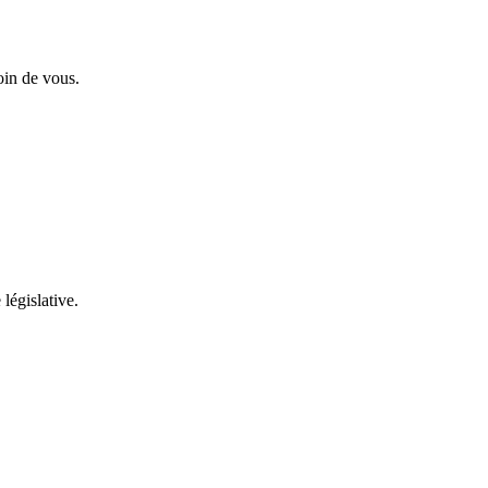
oin de vous.
 législative.