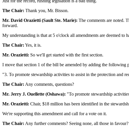
Just for the record, rushing legislation is a bad thing.
The Chair:
Thank you, Mr. Bisson.
Mr. David Orazietti (Sault Ste. Marie):
The comments are noted. Thi
forward.
My understanding is that at 5 o'clock all amendments are deemed to h
The Chair:
Yes, it is.
Mr. Orazietti:
So we'll get started with the first section.
I move that section 1 of the bill be amended by adding the following 
"3. To promote stewardship activities to assist in the protection and rec
The Chair:
Any comments, questions?
Mr. Jerry J. Ouellette (Oshawa):
"To promote stewardship activities"
Mr. Orazietti:
Chair, $18 million has been identified in the stewardsh
We're supporting this amendment and call for a vote on it.
The Chair:
Any further comments? Seeing none, all those in favour?