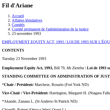
à
Fil d'Ariane
découvrir
à
l'Assemblée
Accueil
législative.
Affaires législatives
Comités
Comité permanent de l'administration de la justice
23 novembre 1993
EMPLOYMENT EQUITY ACT, 1993 / LOI DE 1993 SUR L'ÉQ
CONTENTS
Tuesday 23 November 1993
Employment Equity Act, 1993,
Bill 79,
Ms Ziemba
\
Loi de 1993 su
STANDING COMMITTEE ON ADMINISTRATION OF JUST
*
Chair / Président:
Marchese, Rosario (Fort York ND)
Vice-Chair / Vice-Président:
Harrington, Margaret H. (Niagara Fall
*Akande, Zanana L. (St Andrew-St Patrick ND)
Chiarelli, Robert (Ottawa West/-Ouest L)