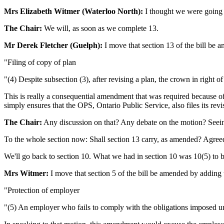
Mrs Elizabeth Witmer (Waterloo North):
I thought we were going 
The Chair:
We will, as soon as we complete 13.
Mr Derek Fletcher (Guelph):
I move that section 13 of the bill be 
"Filing of copy of plan
"(4) Despite subsection (3), after revising a plan, the crown in right o
This is really a consequential amendment that was required because o
simply ensures that the OPS, Ontario Public Service, also files its revi
The Chair:
Any discussion on that? Any debate on the motion? Seein
To the whole section now: Shall section 13 carry, as amended? Agreed
We'll go back to section 10. What we had in section 10 was 10(5) to be
Mrs Witmer:
I move that section 5 of the bill be amended by adding 
"Protection of employer
"(5) An employer who fails to comply with the obligations imposed under t