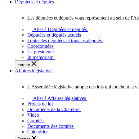
Députées et députés
Les députées et députés vous représentent au sein de l'As
Les
députées
Aller à Députées et députés
et
Députées et députés actuels
députés
Toutes les députées et tous les députés
vous
Coordonnées
représentent
La présidente
au
In memoriam
sein
Fermer
de
Affaires législatives
l'Assemblée
législative
de
L'Assemblée législative adopte des lois qui touchent la v
l'Ontario.
L'Assemblée
législative
Aller à Affaires législatives
adopte
Projets de loi
des
Documents de la Chambre
lois
Vidéo
qui
Comités
touchent
Documents des comités
la
Calendrier
vie