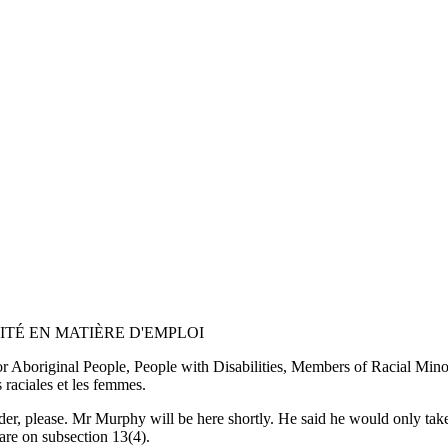
UITÉ EN MATIÈRE D'EMPLOI
r Aboriginal People, People with Disabilities, Members of Racial Mino
 raciales et les femmes.
order, please. Mr Murphy will be here shortly. He said he would only take
are on subsection 13(4).