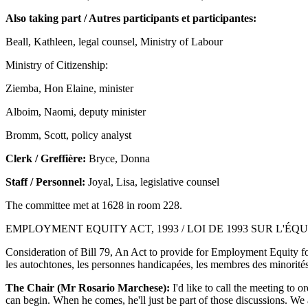
Also taking part / Autres participants et participantes:
Beall, Kathleen, legal counsel, Ministry of Labour
Ministry of Citizenship:
Ziemba, Hon Elaine, minister
Alboim, Naomi, deputy minister
Bromm, Scott, policy analyst
Clerk / Greffière:
Bryce, Donna
Staff / Personnel:
Joyal, Lisa, legislative counsel
The committee met at 1628 in room 228.
EMPLOYMENT EQUITY ACT, 1993 / LOI DE 1993 SUR L'ÉQ
Consideration of Bill 79, An Act to provide for Employment Equity fo
les autochtones, les personnes handicapées, les membres des minorités
The Chair (Mr Rosario Marchese):
I'd like to call the meeting to 
can begin. When he comes, he'll just be part of those discussions. We 