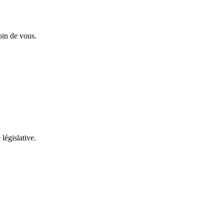
oin de vous.
 législative.