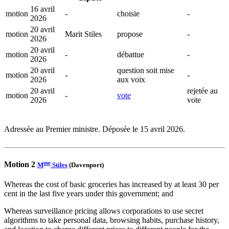
16 avril
motion
-
choisie
-
2026
20 avril
motion
Marit Stiles
propose
-
2026
20 avril
motion
-
débattue
-
2026
20 avril
question soit mise
motion
-
-
2026
aux voix
20 avril
rejetée au
motion
-
vote
2026
vote
Adressée au Premier ministre. Déposée le 15 avril 2026.
me
Motion 2
M
Stiles
(Davenport)
Whereas the cost of basic groceries has increased by at least 30 per
cent in the last five years under this government; and
Whereas surveillance pricing allows corporations to use secret
algorithms to take personal data, browsing habits, purchase history,