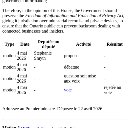
government information;
Therefore, in the opinion of this House, the Government should
preserve the
Freedom of Information and Protection of Privacy Act
,
giving it jurisdiction over ministerial records and private devices, to
ensure that the Ontario public can prevent backroom dealing with
connected businesses and insiders.
Députée ou
Type
Date
Activité
Résultat
député
4 mai
Stephanie
motion
propose
-
2026
Smyth
4 mai
motion
-
débattue
-
2026
4 mai
question soit mise
motion
-
-
2026
aux voix
4 mai
rejetée au
motion
-
vote
2026
vote
Adressée au Premier ministre. Déposée le 22 avril 2026.
Motion 3