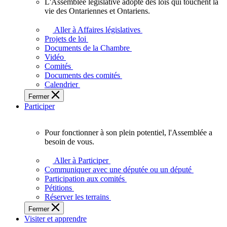
L'Assemblée législative adopte des lois qui touchent la
L'Assemblée
vie des Ontariennes et Ontariens.
législative
adopte
Aller à Affaires législatives
des
Projets de loi
lois
Documents de la Chambre
qui
Vidéo
touchent
Comités
la
Documents des comités
vie
Calendrier
des
Fermer
Ontariennes
Participer
et
Ontariens.
Pour fonctionner à son plein potentiel, l'Assemblée a
Pour
besoin de vous.
fonctionner
à
Aller à Participer
son
Communiquer avec une députée ou un député
plein
Participation aux comités
potentiel,
Pétitions
l'Assemblée
Réserver les terrains
a
Fermer
besoin
Visiter et apprendre
de