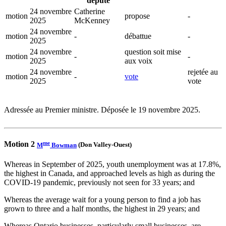
député
24 novembre
Catherine
motion
propose
-
2025
McKenney
24 novembre
motion
-
débattue
-
2025
24 novembre
question soit mise
motion
-
-
2025
aux voix
24 novembre
rejetée au
motion
-
vote
2025
vote
Adressée au Premier ministre. Déposée le 19 novembre 2025.
me
Motion 2
M
Bowman
(Don Valley-Ouest)
Whereas in September of 2025, youth unemployment was at 17.8%,
the highest in Canada, and approached levels as high as during the
COVID-19 pandemic, previously not seen for 33 years; and
Whereas the average wait for a young person to find a job has
grown to three and a half months, the highest in 29 years; and
Whereas Ontario businesses, particularly small businesses, are