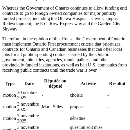
Whereas the Government of Ontario continues to allow funding and
contracts to go to foreign-owned companies for major publicly
funded projects, including the Ottawa Hospital - Civic Campus
Redevelopment, the E.C. Row Expressway and the Garden City
Skyway;
Therefore, in the opinion of this House, the Government of Ontario
must implement Ontario First procurement criteria that prioritizes
contracts for Ontario and Canadian businesses that can offer local
jobs for all public spending contracts issued by the Ontario
government, ministries, agencies, municipalities, and other
provincially funded institutions, as well as ban U.S. companies from
receiving public contracts until the trade war is over.
Députée ou
Type
Date
Activité
Résultat
député
30 octobre
motion
-
choisie
-
2025
3 novembre
motion
Marit Stiles
propose
-
2025
3 novembre
motion
-
débattue
-
2025
3 novembre
question soit mise
motion
-
-