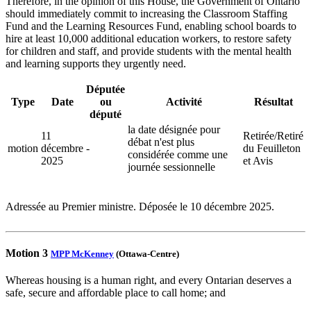
Therefore, in the opinion of this House, the Government of Ontario
should immediately commit to increasing the Classroom Staffing
Fund and the Learning Resources Fund, enabling school boards to
hire at least 10,000 additional education workers, to restore safety
for children and staff, and provide students with the mental health
and learning supports they urgently need.
Députée
Type
Date
ou
Activité
Résultat
député
la date désignée pour
11
Retirée/Retiré
débat n'est plus
motion
décembre
-
du Feuilleton
considérée comme une
2025
et Avis
journée sessionnelle
Adressée au Premier ministre. Déposée le 10 décembre 2025.
Motion 3
MPP McKenney
(Ottawa-Centre)
Whereas housing is a human right, and every Ontarian deserves a
safe, secure and affordable place to call home; and