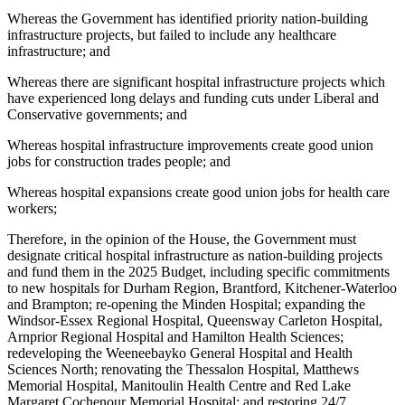
Whereas the Government has identified priority nation-building
infrastructure projects, but failed to include any healthcare
infrastructure; and
Whereas there are significant hospital infrastructure projects which
have experienced long delays and funding cuts under Liberal and
Conservative governments; and
Whereas hospital infrastructure improvements create good union
jobs for construction trades people; and
Whereas hospital expansions create good union jobs for health care
workers;
Therefore, in the opinion of the House, the Government must
designate critical hospital infrastructure as nation-building projects
and fund them in the 2025 Budget, including specific commitments
to new hospitals for Durham Region, Brantford, Kitchener-Waterloo
and Brampton; re-opening the Minden Hospital; expanding the
Windsor-Essex Regional Hospital, Queensway Carleton Hospital,
Arnprior Regional Hospital and Hamilton Health Sciences;
redeveloping the Weeneebayko General Hospital and Health
Sciences North; renovating the Thessalon Hospital, Matthews
Memorial Hospital, Manitoulin Health Centre and Red Lake
Margaret Cochenour Memorial Hospital; and restoring 24/7