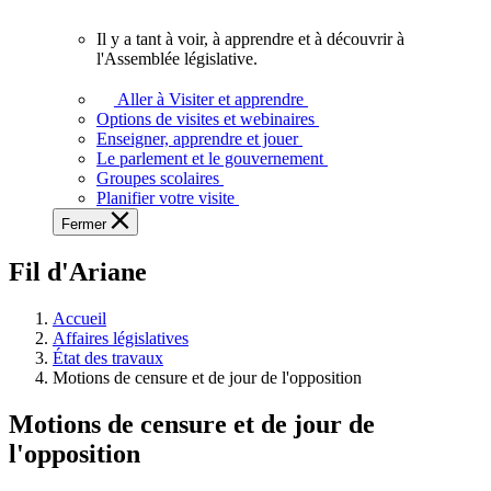
vous.
Il y a tant à voir, à apprendre et à découvrir à
Il
l'Assemblée législative.
y
a
Aller à Visiter et apprendre
tant
Options de visites et webinaires
à
Enseigner, apprendre et jouer
voir,
Le parlement et le gouvernement
à
Groupes scolaires
apprendre
Planifier votre visite
et
Fermer
à
découvrir
Fil d'Ariane
à
l'Assemblée
législative.
Accueil
Affaires législatives
État des travaux
Motions de censure et de jour de l'opposition
Motions de censure et de jour de
l'opposition