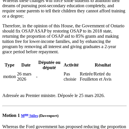
Whereas these changes will force some students to abandon their
dreams of pursuing post-secondary education completely, and
require some parents to tell their children they cannot afford training
or a degree;
Therefore, in the opinion of this House, the Government of Ontario
should fix OSAP ASAP by restoring OSAP to its 2018 state,
returning the proportion of OSAP aid to 85% grants and making
tuition free for lower-income families, and by enhancing the
program by removing all interest and giving graduates a 2-year
grace period before repayment.
Députée ou
Type
Date
Activité
Résultat
député
26 mars
Pas
Retirée/Retiré du
motion
-
2026
choisie
Feuilleton et Avis
Adressée au Premier ministre. Déposée le 25 mars 2026.
me
Motion 1
M
Stiles
(Davenport)
Whereas the Ford government has proposed reducing the proportion