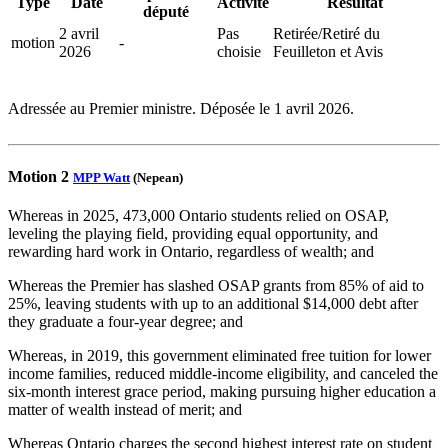
Type
Date
Activité
Résultat
député
2 avril
Pas
Retirée/Retiré du
motion
-
2026
choisie
Feuilleton et Avis
Adressée au Premier ministre. Déposée le 1 avril 2026.
Motion 2
MPP Watt
(Nepean)
Whereas in 2025, 473,000 Ontario students relied on OSAP,
leveling the playing field, providing equal opportunity, and
rewarding hard work in Ontario, regardless of wealth; and
Whereas the Premier has slashed OSAP grants from 85% of aid to
25%, leaving students with up to an additional $14,000 debt after
they graduate a four-year degree; and
Whereas, in 2019, this government eliminated free tuition for lower
income families, reduced middle-income eligibility, and canceled the
six-month interest grace period, making pursuing higher education a
matter of wealth instead of merit; and
Whereas Ontario charges the second highest interest rate on student