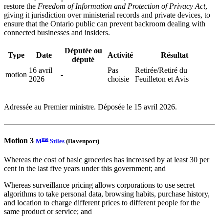
restore the
Freedom of Information and Protection of Privacy Act
,
giving it jurisdiction over ministerial records and private devices, to
ensure that the Ontario public can prevent backroom dealing with
connected businesses and insiders.
Députée ou
Type
Date
Activité
Résultat
député
16 avril
Pas
Retirée/Retiré du
motion
-
2026
choisie
Feuilleton et Avis
Adressée au Premier ministre. Déposée le 15 avril 2026.
me
Motion 3
M
Stiles
(Davenport)
Whereas the cost of basic groceries has increased by at least 30 per
cent in the last five years under this government; and
Whereas surveillance pricing allows corporations to use secret
algorithms to take personal data, browsing habits, purchase history,
and location to charge different prices to different people for the
same product or service; and