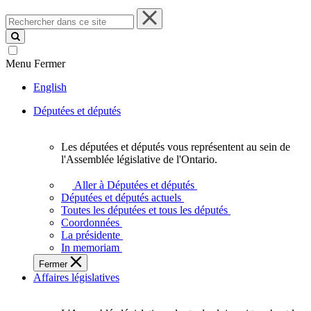
Rechercher
dans
ce
site
Menu
Fermer
English
Députées et députés
Les députées et députés vous représentent au sein de
Les
l'Assemblée législative de l'Ontario.
députées
et
Aller à Députées et députés
députés
Députées et députés actuels
vous
Toutes les députées et tous les députés
représentent
Coordonnées
au
La présidente
sein
In memoriam
de
Fermer
l'Assemblée
Affaires législatives
législative
de
l'Ontario.