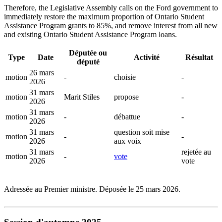
Therefore, the Legislative Assembly calls on the Ford government to
immediately restore the maximum proportion of Ontario Student
Assistance Program grants to 85%, and remove interest from all new
and existing Ontario Student Assistance Program loans.
Députée ou
Type
Date
Activité
Résultat
député
26 mars
motion
-
choisie
-
2026
31 mars
motion
Marit Stiles
propose
-
2026
31 mars
motion
-
débattue
-
2026
31 mars
question soit mise
motion
-
-
2026
aux voix
31 mars
rejetée au
motion
-
vote
2026
vote
Adressée au Premier ministre. Déposée le 25 mars 2026.