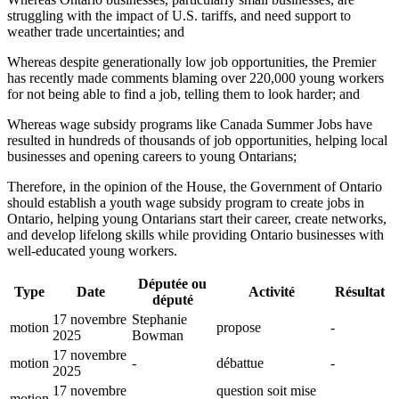
struggling with the impact of U.S. tariffs, and need support to
weather trade uncertainties; and
Whereas despite generationally low job opportunities, the Premier
has recently made comments blaming over 220,000 young workers
for not being able to find a job, telling them to look harder; and
Whereas wage subsidy programs like Canada Summer Jobs have
resulted in hundreds of thousands of job opportunities, helping local
businesses and opening careers to young Ontarians;
Therefore, in the opinion of the House, the Government of Ontario
should establish a youth wage subsidy program to create jobs in
Ontario, helping young Ontarians start their career, create networks,
and develop lifelong skills while providing Ontario businesses with
well-educated young workers.
Députée ou
Type
Date
Activité
Résultat
député
17 novembre
Stephanie
motion
propose
-
2025
Bowman
17 novembre
motion
-
débattue
-
2025
17 novembre
question soit mise
motion
-
-